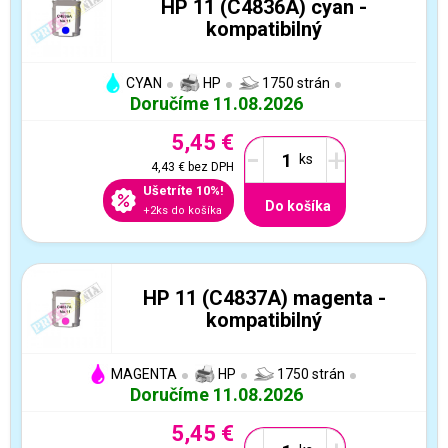
HP 11 (C4836A) cyan -
kompatibilný
CYAN
HP
1750 strán
Doručíme 11.08.2026
5,45 €
-
+
4,43 €
bez DPH
Ušetríte 10%!
Do košíka
+2ks do košíka
HP 11 (C4837A) magenta -
kompatibilný
MAGENTA
HP
1750 strán
Doručíme 11.08.2026
5,45 €