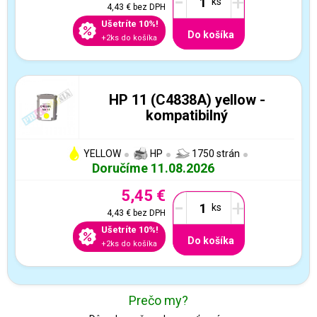
-
+
4,43 €
bez DPH
Ušetríte 10%!
Do košíka
+2ks do košíka
HP 11 (C4838A) yellow -
kompatibilný
YELLOW
HP
1750 strán
Doručíme 11.08.2026
5,45 €
-
+
4,43 €
bez DPH
Ušetríte 10%!
Do košíka
+2ks do košíka
Prečo my?