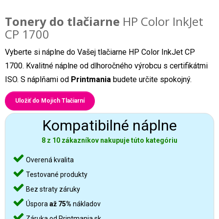
Tonery do tlačiarne
HP Color InkJet
CP 1700
Vyberte si náplne do Vašej tlačiarne HP Color InkJet CP
1700. Kvalitné náplne od dlhoročného výrobcu s certifikátmi
ISO. S náplňami od
Printmania
budete určite spokojný.
Uložiť do Mojich Tlačiarní
Kompatibilné náplne
8 z 10 zákazníkov nakupuje túto kategóriu
Overená kvalita
Testované produkty
Bez straty záruky
Úspora
až 75%
nákladov
Záruka od Printmania.sk