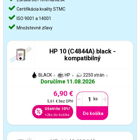
Certifikácia kvality STMC
ISO 9001 a 14001
Množstevné zľavy
HP 10 (C4844A) black -
kompatibilný
BLACK
HP
2250 strán
Doručíme 11.08.2026
6,90 €
-
+
5,61 €
bez DPH
Ušetríte 10%!
Do košíka
+2ks do košíka