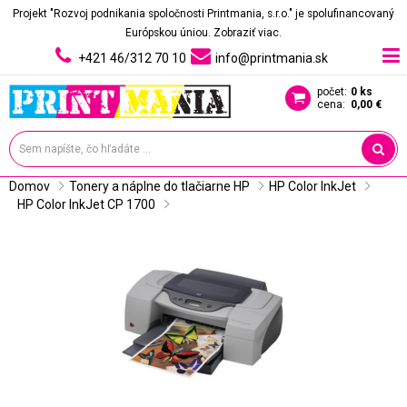
Projekt "Rozvoj podnikania spoločnosti Printmania, s.r.o." je spolufinancovaný
Európskou úniou.
Zobraziť viac.
+421 46/312 70 10
info@printmania.sk
počet:
0 ks
cena:
0,00 €
Domov
Tonery a náplne do tlačiarne HP
HP Color InkJet
HP Color InkJet CP 1700