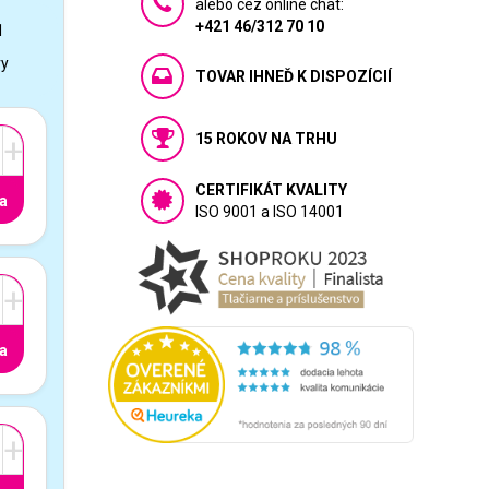
alebo cez online chat:
+421 46/312 70 10
1
vy
TOVAR IHNEĎ K DISPOZÍCIÍ
15 ROKOV NA TRHU
+
CERTIFIKÁT KVALITY
a
ISO 9001 a ISO 14001
+
a
+