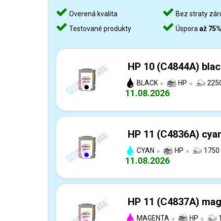
Overená kvalita
Bez straty zár
Testované produkty
Úspora
až 75
HP 10 (C4844A) blac
BLACK
HP
2250
11.08.2026
HP 11 (C4836A) cyan
CYAN
HP
1750 
11.08.2026
HP 11 (C4837A) mage
MAGENTA
HP
1