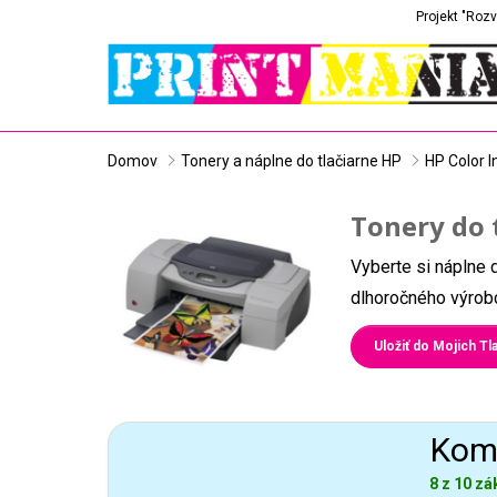
Projekt "Rozv
Domov
Tonery a náplne do tlačiarne HP
HP Color I
Tonery do 
Vyberte si náplne 
dlhoročného výrobc
Uložiť do Mojich Tla
Komp
8 z 10 zá