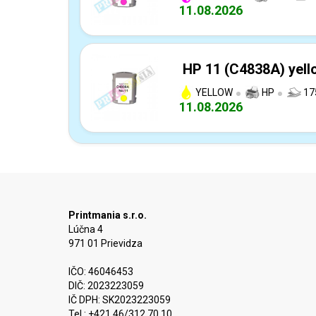
11.08.2026
HP 11 (C4838A) yell
YELLOW
HP
17
11.08.2026
Printmania s.r.o.
Lúčna 4
971 01 Prievidza
IČO: 46046453
DIČ: 2023223059
IČ DPH: SK2023223059
Tel.: +421 46/312 70 10