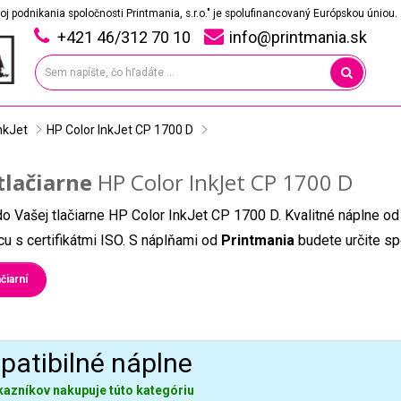
oj podnikania spoločnosti Printmania, s.r.o." je spolufinancovaný Európskou úniou.
+421 46/312 70 10
info@printmania.sk
nkJet
HP Color InkJet CP 1700 D
tlačiarne
HP Color InkJet CP 1700 D
do Vašej tlačiarne HP Color InkJet CP 1700 D. Kvalitné náplne od
u s certifikátmi ISO. S náplňami od
Printmania
budete určite sp
čiarní
atibilné náplne
kazníkov nakupuje túto kategóriu