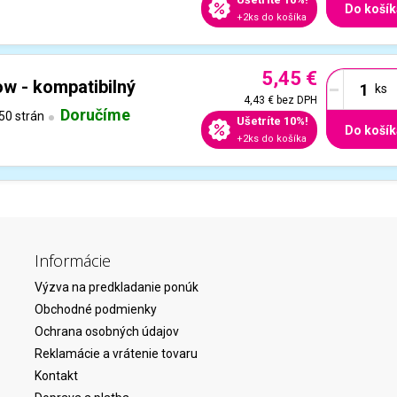
Do košík
+2ks do košíka
5,45 €
-
ow - kompatibilný
4,43 €
bez DPH
Doručíme
50 strán
Ušetríte 10%!
Do košík
+2ks do košíka
Informácie
Výzva na predkladanie ponúk
Obchodné podmienky
Ochrana osobných údajov
Reklamácie a vrátenie tovaru
Kontakt