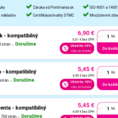
uky
Záruka od Printmania.sk
ISO 9001 a 1400
%
nákladov
Certifikácia kvality STMC
Množstevné zľa
6,90 €
-
k - kompatibilný
5,61 €
bez DPH
Doručíme
 strán
Ušetríte 10%!
Do košík
+2ks do košíka
5,45 €
-
 - kompatibilný
4,43 €
bez DPH
Doručíme
strán
Ušetríte 10%!
Do košík
+2ks do košíka
5,45 €
-
nta - kompatibilný
4,43 €
bez DPH
Doručíme
750 strán
Ušetríte 10%!