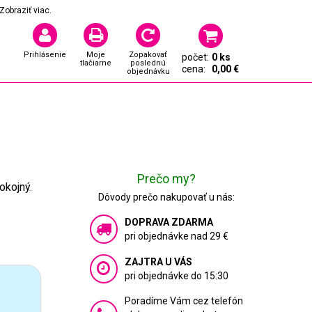
Zobraziť viac.
Prihlásenie
Moje
Zopakovať
počet:
0 ks
tlačiarne
poslednú
cena:
0,00 €
objednávku
Prečo my?
okojný.
Dôvody prečo nakupovať u nás:
DOPRAVA ZDARMA
pri objednávke nad 29 €
ZAJTRA U VÁS
pri objednávke do 15:30
Poradíme Vám cez telefón