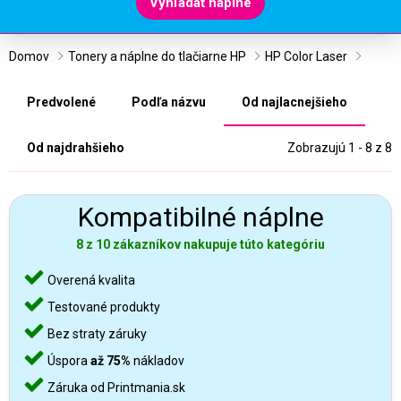
Vyhľadať náplne
Domov
Tonery a náplne do tlačiarne HP
HP Color Laser
Predvolené
Podľa názvu
Od najlacnejšieho
Od najdrahšieho
Zobrazujú 1 - 8 z 8
Kompatibilné náplne
8 z 10 zákazníkov nakupuje túto kategóriu
Overená kvalita
Testované produkty
Bez straty záruky
Úspora
až 75%
nákladov
Záruka od Printmania.sk