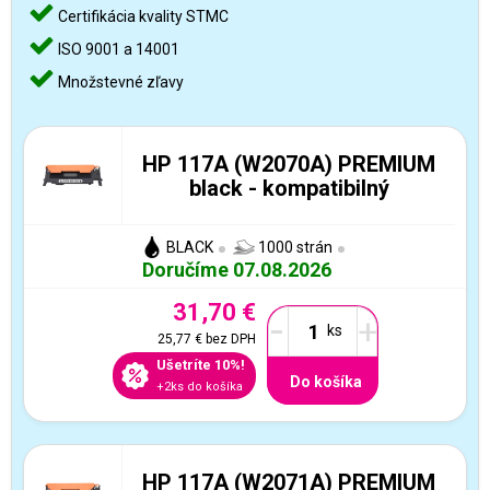
Certifikácia kvality STMC
ISO 9001 a 14001
Množstevné zľavy
HP 117A (W2070A) PREMIUM
black - kompatibilný
BLACK
1000 strán
Doručíme 07.08.2026
31,70 €
-
+
25,77 €
bez DPH
Ušetríte 10%!
Do košíka
+2ks do košíka
HP 117A (W2071A) PREMIUM