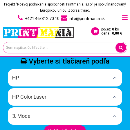
Projekt "Rozvoj podnikania spoločnosti Printmania, s.r.o." je spolufinancovaný
Európskou úniou.
Zobraziť viac.
+421 46/312 70 10
info@printmania.sk
počet:
0 ks
cena:
0,00 €
Vyberte si tlačiareň podľa
HP
HP Color Laser
3. Model