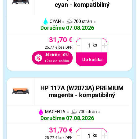
cyan - kompatibilný
CYAN
700 strán
Doručíme 07.08.2026
31,70 €
-
+
25,77 €
bez DPH
Ušetríte 10%!
Do košíka
+2ks do košíka
HP 117A (W2073A) PREMIUM
magenta - kompatibilný
MAGENTA
700 strán
Doručíme 07.08.2026
31,70 €
-
+
25,77 €
bez DPH