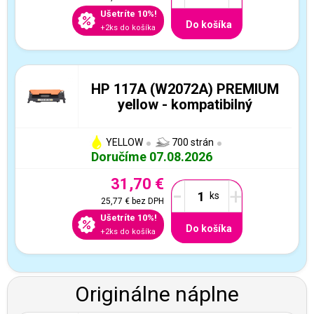
Ušetríte 10%!
Do košíka
+2ks do košíka
HP 117A (W2072A) PREMIUM
yellow - kompatibilný
YELLOW
700 strán
Doručíme 07.08.2026
31,70 €
-
+
25,77 €
bez DPH
Ušetríte 10%!
Do košíka
+2ks do košíka
Originálne náplne