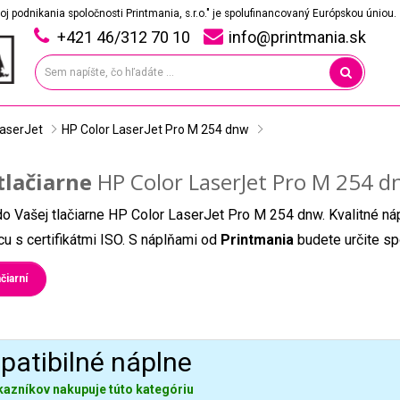
oj podnikania spoločnosti Printmania, s.r.o." je spolufinancovaný Európskou úniou.
+421 46/312 70 10
info@printmania.sk
LaserJet
HP Color LaserJet Pro M 254 dnw
tlačiarne
HP Color LaserJet Pro M 254 
do Vašej tlačiarne HP Color LaserJet Pro M 254 dnw. Kvalitné ná
u s certifikátmi ISO. S náplňami od
Printmania
budete určite sp
čiarní
atibilné náplne
kazníkov nakupuje túto kategóriu