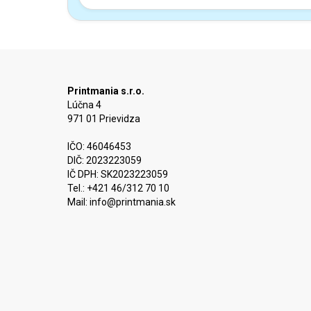
Printmania s.r.o.
Lúčna 4
971 01 Prievidza
IČO: 46046453
DIČ: 2023223059
IČ DPH: SK2023223059
Tel.: +421 46/312 70 10
Mail:
info@printmania.sk