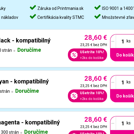
uky
Záruka od Printmania.sk
ISO 9001 a 1400
%
nákladov
Certifikácia kvality STMC
Množstevné zľa
28,60 €
-
ack - kompatibilný
23,25 €
bez DPH
Doručíme
 strán
Ušetríte 10%!
Do košík
+2ks do košíka
28,60 €
-
an - kompatibilný
23,25 €
bez DPH
Doručíme
strán
Ušetríte 10%!
Do košík
+2ks do košíka
28,60 €
-
agenta - kompatibilný
23,25 €
bez DPH
Doručíme
300 strán
Ušetríte 10%!