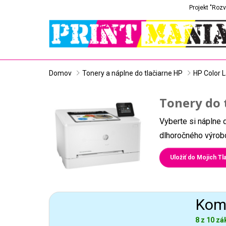
Projekt "Rozv
Domov
Tonery a náplne do tlačiarne HP
HP Color 
Tonery do 
Vyberte si náplne 
dlhoročného výrobc
Uložiť do Mojich Tla
Komp
8 z 10 zá