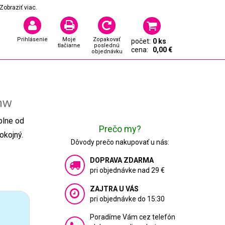
Zobraziť viac.
Prihlásenie
Moje
Zopakovať
počet:
0 ks
tlačiarne
poslednú
cena:
0,00 €
objednávku
dnw
plne od
Prečo my?
okojný.
Dôvody prečo nakupovať u nás:
DOPRAVA ZDARMA
pri objednávke nad 29 €
ZAJTRA U VÁS
pri objednávke do 15:30
Poradíme Vám cez telefón