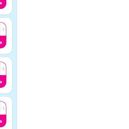
a
+
a
+
a
+
a