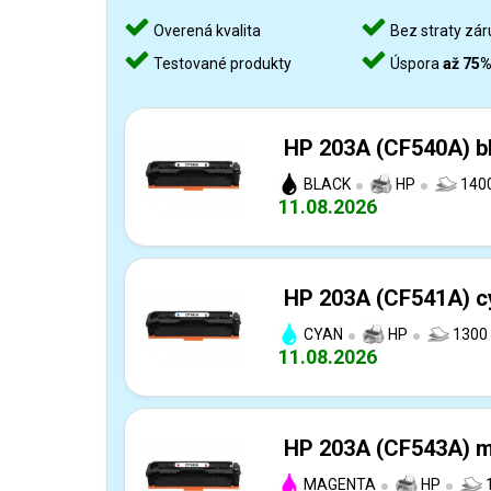
Overená kvalita
Bez straty zár
Testované produkty
Úspora
až 75
HP 203A (CF540A) bl
BLACK
HP
1400
11.08.2026
HP 203A (CF541A) cy
CYAN
HP
1300 
11.08.2026
HP 203A (CF543A) m
MAGENTA
HP
1