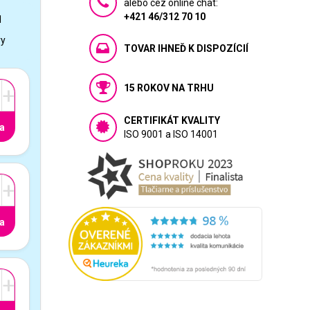
alebo cez online chat:
+421 46/312 70 10
1
vy
TOVAR IHNEĎ K DISPOZÍCIÍ
15 ROKOV NA TRHU
+
CERTIFIKÁT KVALITY
a
ISO 9001 a ISO 14001
+
a
+