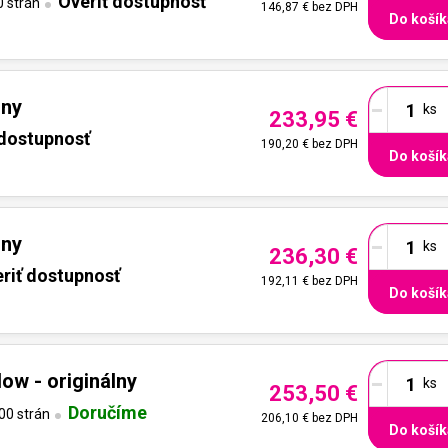
Overiť dostupnosť
 strán
146,87 €
bez DPH
Do košík
-
lny
233,95 €
 dostupnosť
190,20 €
bez DPH
Do košík
-
lny
236,30 €
riť dostupnosť
192,11 €
bez DPH
Do košík
-
ow - originálny
253,50 €
Doručíme
00 strán
206,10 €
bez DPH
Do košík