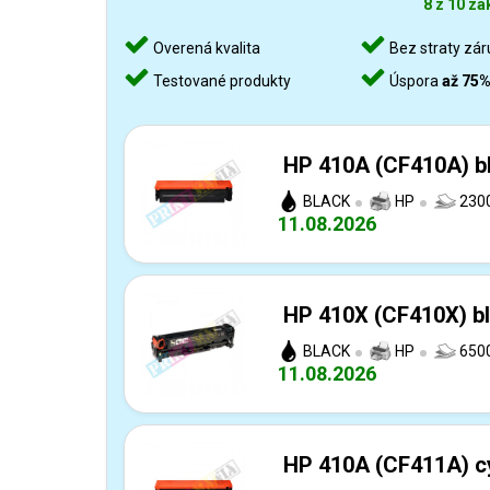
8 z 10 zá
Overená kvalita
Bez straty zár
Testované produkty
Úspora
až 75
HP 410A (CF410A) bl
BLACK
HP
2300
11.08.2026
HP 410X (CF410X) bl
BLACK
HP
6500
11.08.2026
HP 410A (CF411A) cy