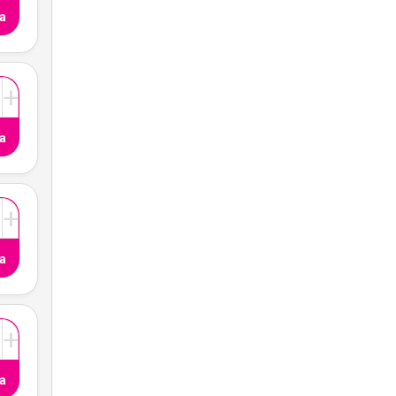
a
+
a
+
a
+
a