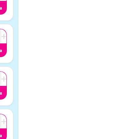
a
+
a
+
a
+
a