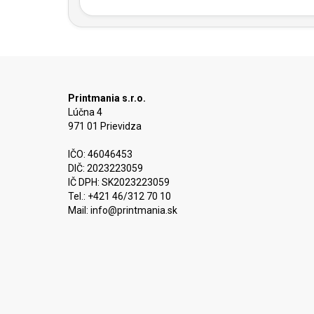
Printmania s.r.o.
Lúčna 4
971 01 Prievidza
IČO: 46046453
DIČ: 2023223059
IČ DPH: SK2023223059
Tel.: +421 46/312 70 10
Mail:
info@printmania.sk