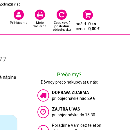
Zobraziť viac.
Prihlásenie
Moje
Zopakovať
počet:
0 ks
tlačiarne
poslednú
cena:
0,00 €
objednávku
77
Prečo my?
é náplne
Dôvody prečo nakupovať u nás:
DOPRAVA ZDARMA
pri objednávke nad 29 €
ZAJTRA U VÁS
pri objednávke do 15:30
Poradíme Vám cez telefón