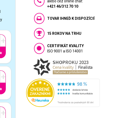
alebo cez online chat:
+421 46/312 70 10
1
TOVAR IHNEĎ K DISPOZÍCIÍ
vy
15 ROKOV NA TRHU
+
CERTIFIKÁT KVALITY
ISO 9001 a ISO 14001
a
+
a
+