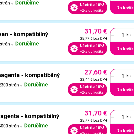
Doručíme
strán
Ušetríte 10%!
Do košík
+2ks do košíka
31,70 €
-
an - kompatibilný
25,77 €
bez DPH
Doručíme
strán
Ušetríte 10%!
Do košík
+2ks do košíka
27,60 €
-
agenta - kompatibilný
22,44 €
bez DPH
Doručíme
300 strán
Ušetríte 10%!
Do košík
+2ks do košíka
31,70 €
-
genta - kompatibilný
25,77 €
bez DPH
Doručíme
000 strán
Ušetríte 10%!
Do košík
+2ks do košíka