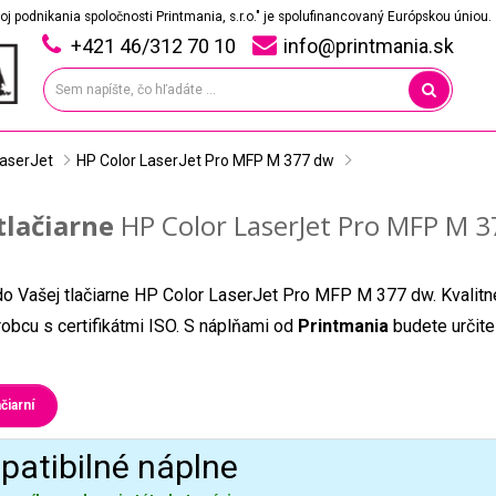
oj podnikania spoločnosti Printmania, s.r.o." je spolufinancovaný Európskou úniou.
+421 46/312 70 10
info@printmania.sk
LaserJet
HP Color LaserJet Pro MFP M 377 dw
tlačiarne
HP Color LaserJet Pro MFP M 3
do Vašej tlačiarne HP Color LaserJet Pro MFP M 377 dw. Kvalitn
obcu s certifikátmi ISO. S náplňami od
Printmania
budete určite
čiarní
atibilné náplne