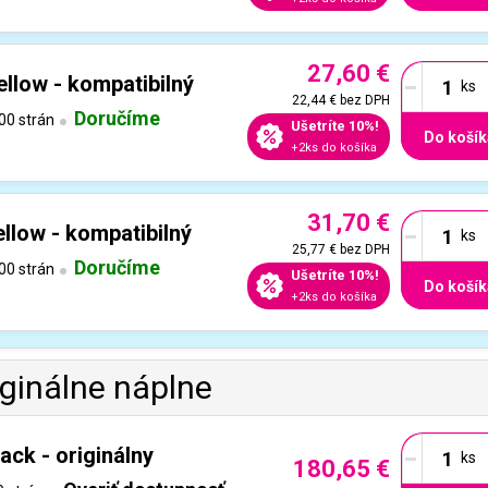
27,60 €
-
llow - kompatibilný
22,44 €
bez DPH
Doručíme
00 strán
Ušetríte 10%!
Do košík
+2ks do košíka
31,70 €
-
llow - kompatibilný
25,77 €
bez DPH
Doručíme
00 strán
Ušetríte 10%!
Do košík
+2ks do košíka
iginálne náplne
-
ck - originálny
180,65 €