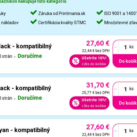
kazníkov nakupuje túto kategóriu
uky
Záruka od Printmania.sk
ISO 9001 a 1400
%
nákladov
Certifikácia kvality STMC
Množstevné zľa
27,60 €
-
ack - kompatibilný
22,44 €
bez DPH
Doručíme
 strán
Ušetríte 10%!
Do košík
+2ks do košíka
31,70 €
-
ack - kompatibilný
25,77 €
bez DPH
Doručíme
 strán
Ušetríte 10%!
Do košík
+2ks do košíka
27,60 €
-
an - kompatibilný
22,44 €
bez DPH