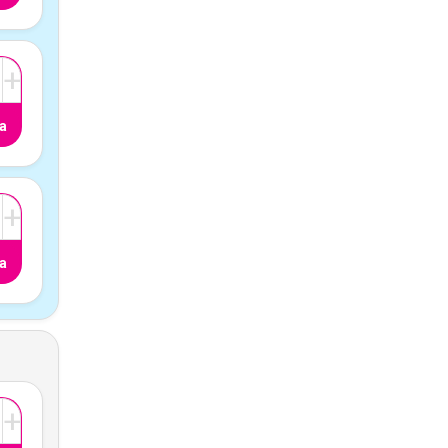
+
a
+
a
+