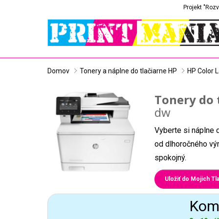
Projekt "Rozv
Domov
Tonery a náplne do tlačiarne HP
HP Color 
Tonery do 
dw
Vyberte si náplne 
od dlhoročného výr
spokojný.
Uložiť do Mojich Tla
Komp