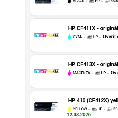
BLACK
HP
6500
HP CF411X - originá
Overiť
CYAN
HP
HP CF413X - originá
Ove
MAGENTA
HP
HP 410 (CF412X) yell
YELLOW
HP
50
12.08.2026