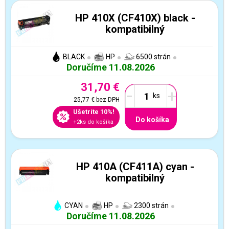
HP 410X (CF410X) black -
kompatibilný
BLACK
HP
6500 strán
Doručíme 11.08.2026
31,70 €
-
+
25,77 €
bez DPH
Ušetríte 10%!
Do košíka
+2ks do košíka
HP 410A (CF411A) cyan -
kompatibilný
CYAN
HP
2300 strán
Doručíme 11.08.2026