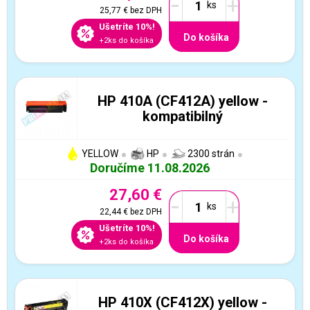
-
+
25,77 €
bez DPH
Ušetríte 10%!
Do košíka
+2ks do košíka
HP 410A (CF412A) yellow -
kompatibilný
YELLOW
HP
2300 strán
Doručíme 11.08.2026
27,60 €
-
+
22,44 €
bez DPH
Ušetríte 10%!
Do košíka
+2ks do košíka
HP 410X (CF412X) yellow -