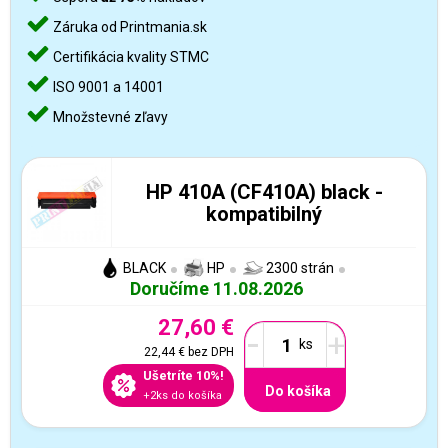
Záruka od Printmania.sk
Certifikácia kvality STMC
ISO 9001 a 14001
Množstevné zľavy
HP 410A (CF410A) black -
kompatibilný
BLACK
HP
2300 strán
Doručíme 11.08.2026
27,60 €
-
+
22,44 €
bez DPH
Ušetríte 10%!
Do košíka
+2ks do košíka