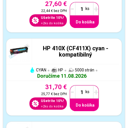
27,60 €
-
+
22,44 €
bez DPH
Ušetríte 10%!
Do košíka
+2ks do košíka
HP 410X (CF411X) cyan -
kompatibilný
CYAN
HP
5000 strán
Doručíme 11.08.2026
31,70 €
-
+
25,77 €
bez DPH
Ušetríte 10%!
Do košíka
+2ks do košíka