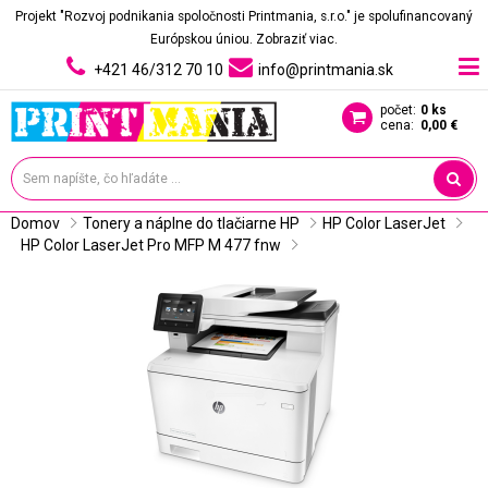
Projekt "Rozvoj podnikania spoločnosti Printmania, s.r.o." je spolufinancovaný
Európskou úniou.
Zobraziť viac.
+421 46/312 70 10
info@printmania.sk
počet:
0 ks
cena:
0,00 €
Domov
Tonery a náplne do tlačiarne HP
HP Color LaserJet
HP Color LaserJet Pro MFP M 477 fnw