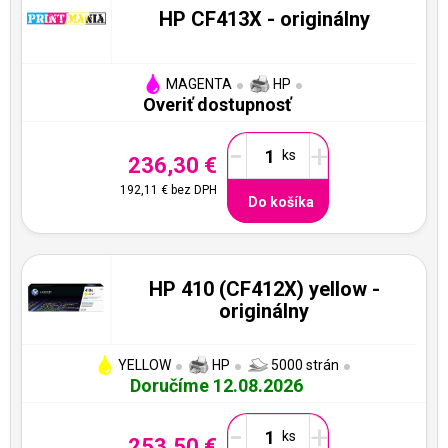
HP CF413X - originálny
MAGENTA
HP
Overiť dostupnosť
-
+
236,30 €
192,11 €
bez DPH
Do košíka
HP 410 (CF412X) yellow -
originálny
YELLOW
HP
5000 strán
Doručíme 12.08.2026
-
+
253,50 €