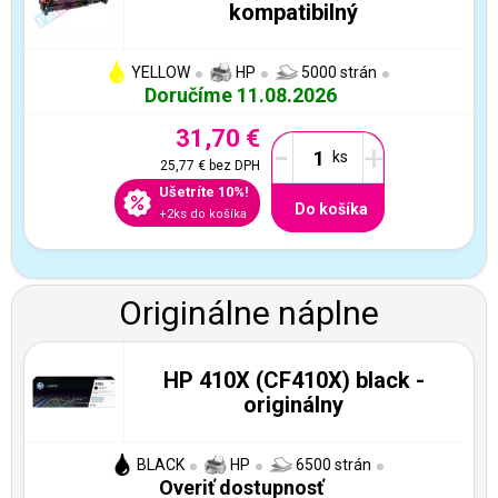
kompatibilný
YELLOW
HP
5000 strán
Doručíme 11.08.2026
31,70 €
-
+
25,77 €
bez DPH
Ušetríte 10%!
Do košíka
+2ks do košíka
Originálne náplne
HP 410X (CF410X) black -
originálny
BLACK
HP
6500 strán
Overiť dostupnosť