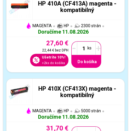
HP 410A (CF413A) magenta -
kompatibilný
MAGENTA
HP
2300 strán
Doručíme 11.08.2026
27,60 €
-
+
22,44 €
bez DPH
Ušetríte 10%!
Do košíka
+2ks do košíka
HP 410X (CF413X) magenta -
kompatibilný
MAGENTA
HP
5000 strán
Doručíme 11.08.2026
31,70 €