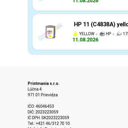
11.08.2026
HP 11 (C4838A) yell
YELLOW
HP
17
11.08.2026
Printmania s.r.o.
Lúčna 4
971 01 Prievidza
IČO: 46046453
DIČ: 2023223059
IČ DPH: SK2023223059
Tel.: +421 46/312 70 10