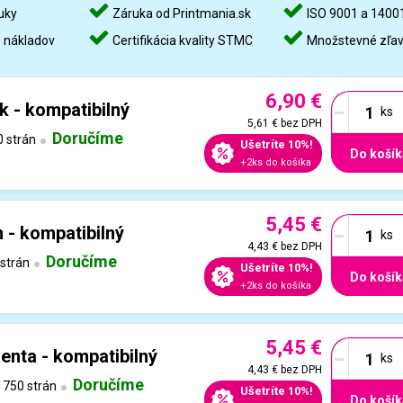
uky
Záruka od Printmania.sk
ISO 9001 a 1400
%
nákladov
Certifikácia kvality STMC
Množstevné zľa
6,90 €
-
k - kompatibilný
5,61 €
bez DPH
Doručíme
 strán
Ušetríte 10%!
Do košík
+2ks do košíka
5,45 €
-
 - kompatibilný
4,43 €
bez DPH
Doručíme
strán
Ušetríte 10%!
Do košík
+2ks do košíka
5,45 €
-
nta - kompatibilný
4,43 €
bez DPH
Doručíme
750 strán
Ušetríte 10%!
Do košík