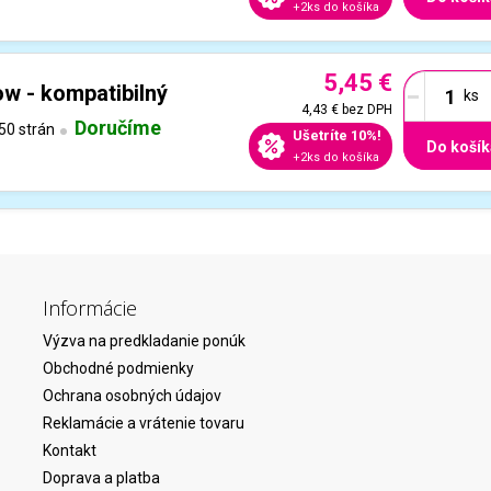
+2ks do košíka
5,45 €
-
ow - kompatibilný
4,43 €
bez DPH
Doručíme
50 strán
Ušetríte 10%!
Do košík
+2ks do košíka
Informácie
Výzva na predkladanie ponúk
Obchodné podmienky
Ochrana osobných údajov
Reklamácie a vrátenie tovaru
Kontakt
Doprava a platba