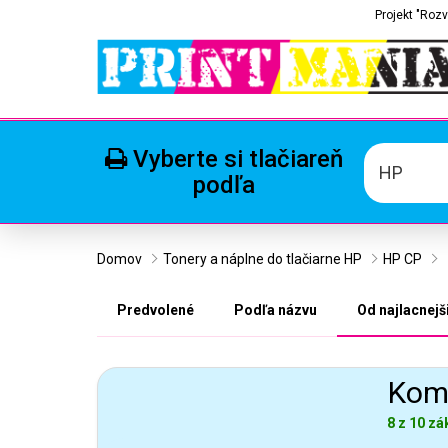
Projekt "Rozv
Vyberte si tlačiareň
HP
podľa
Domov
Tonery a náplne do tlačiarne HP
HP CP
Predvolené
Podľa názvu
Od najlacnejš
Komp
8 z 10 zá