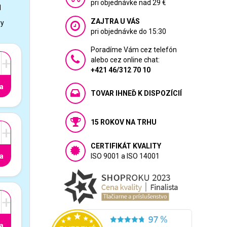
pri objednávke nad 29 €
1
ZAJTRA U VÁS
vy
pri objednávke do 15:30
Poradíme Vám cez telefón
+
alebo cez online chat:
+421 46/312 70 10
a
TOVAR IHNEĎ K DISPOZÍCIÍ
15 ROKOV NA TRHU
+
CERTIFIKÁT KVALITY
a
ISO 9001 a ISO 14001
+
a