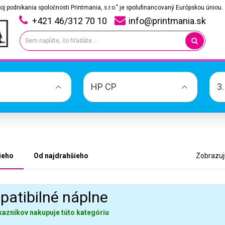
oj podnikania spoločnosti Printmania, s.r.o." je spolufinancovaný Európskou úniou.
+421 46/312 70 10
info@printmania.sk
HP CP
3
ieho
Od najdrahšieho
Zobrazujú
atibilné náplne
kazníkov nakupuje túto kategóriu