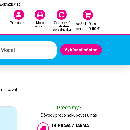
Zobraziť viac.
Prihlásenie
Moje
Zopakovať
počet:
0 ks
tlačiarne
poslednú
cena:
0,00 €
objednávku
. Model
Vyhľadať náplne
 1 - 4 z 4
Prečo my?
Dôvody prečo nakupovať u nás:
DOPRAVA ZDARMA