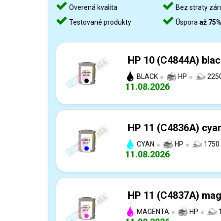
Overená kvalita
Bez straty zár
Testované produkty
Úspora
až 75
HP 10 (C4844A) blac
BLACK
HP
2250
11.08.2026
HP 11 (C4836A) cyan
CYAN
HP
1750 
11.08.2026
HP 11 (C4837A) mage
MAGENTA
HP
1