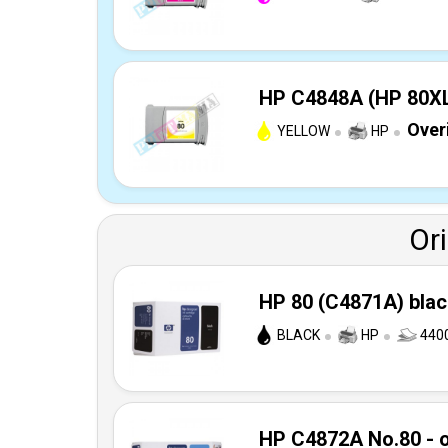
HP C4848A (HP 80XL)
Over
YELLOW
HP
Or
HP 80 (C4871A) black
BLACK
HP
4400
HP C4872A No.80 - o