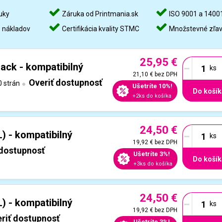
uky
Záruka od Printmania.sk
ISO 9001 a 1400
%
nákladov
Certifikácia kvality STMC
Množstevné zľa
25,95 €
-
ack - kompatibilný
21,10 €
bez DPH
Overiť dostupnosť
 strán
Ušetríte 10%!
Do košík
+2ks do košíka
24,50 €
-
 - kompatibilný
19,92 €
bez DPH
 dostupnosť
Ušetríte 3%!
Do košík
+3ks do košíka
24,50 €
-
 - kompatibilný
19,92 €
bez DPH
riť dostupnosť
Ušetríte 3%!