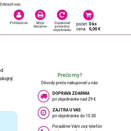
Zobraziť viac.
Prihlásenie
Moje
Zopakovať
počet:
0 ks
tlačiarne
poslednú
cena:
0,00 €
objednávku
od
Prečo my?
okojný.
Dôvody prečo nakupovať u nás:
DOPRAVA ZDARMA
pri objednávke nad 29 €
ZAJTRA U VÁS
pri objednávke do 15:30
Poradíme Vám cez telefón