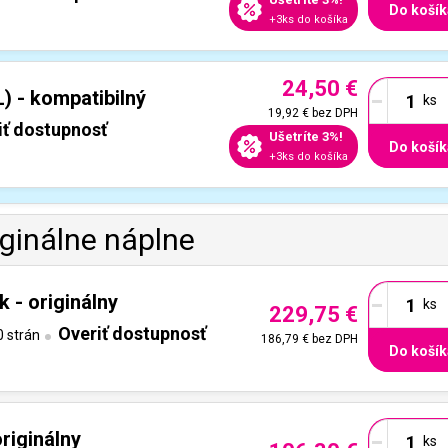
Do košík
+3ks do košíka
24,50 €
-
 - kompatibilný
19,92 €
bez DPH
iť dostupnosť
Ušetríte 3%!
Do košík
+3ks do košíka
iginálne náplne
-
 - originálny
229,75 €
Overiť dostupnosť
 strán
186,79 €
bez DPH
Do košík
-
riginálny