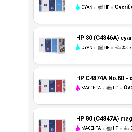
Overiť
CYAN
HP
HP 80 (C4846A) cyan 
CYAN
HP
350 s
HP C4874A No.80 - o
Ove
MAGENTA
HP
HP 80 (C4847A) mage
MAGENTA
HP
3