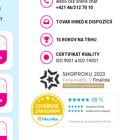
alebo cez online chat:
+421 46/312 70 10
1
vy
TOVAR IHNEĎ K DISPOZÍCIÍ
15 ROKOV NA TRHU
+
CERTIFIKÁT KVALITY
a
ISO 9001 a ISO 14001
+
a
+