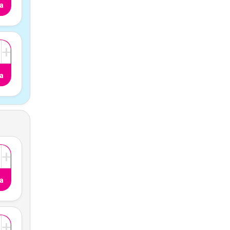
a
+
a
+
a
+