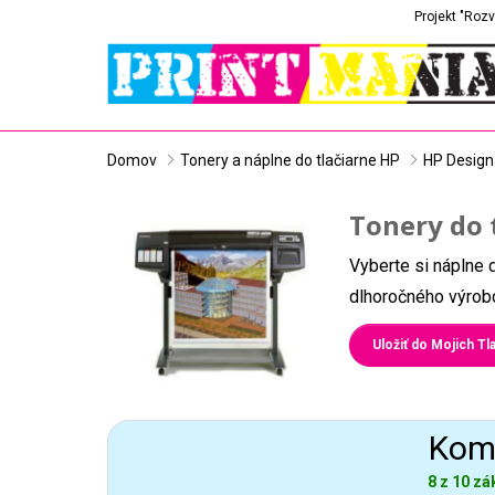
Projekt "Rozv
Domov
Tonery a náplne do tlačiarne HP
HP Design
Tonery do 
Vyberte si náplne 
dlhoročného výrobc
Uložiť do Mojich Tla
Komp
8 z 10 zá