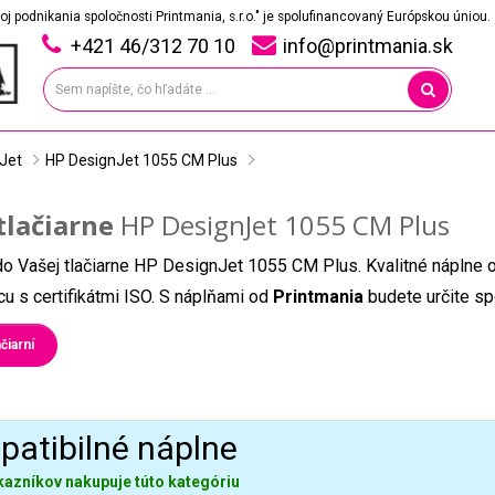
oj podnikania spoločnosti Printmania, s.r.o." je spolufinancovaný Európskou úniou.
+421 46/312 70 10
info@printmania.sk
Jet
HP DesignJet 1055 CM Plus
tlačiarne
HP DesignJet 1055 CM Plus
do Vašej tlačiarne HP DesignJet 1055 CM Plus. Kvalitné náplne 
u s certifikátmi ISO. S náplňami od
Printmania
budete určite sp
čiarní
atibilné náplne
kazníkov nakupuje túto kategóriu