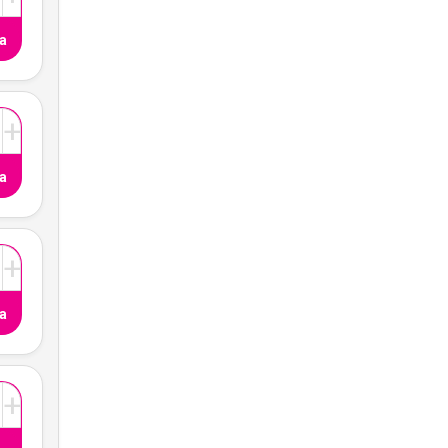
a
+
a
+
a
+