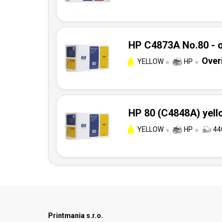
HP C4873A No.80 - o
Over
YELLOW
HP
HP 80 (C4848A) yello
YELLOW
HP
44
Printmania s.r.o.