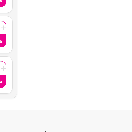
a
+
a
+
a