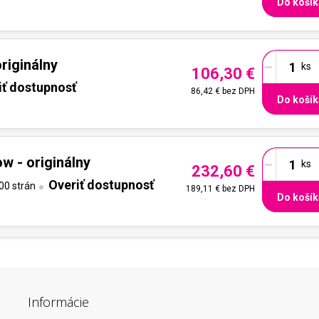
Do košík
-
riginálny
106,30 €
iť dostupnosť
86,42 €
bez DPH
Do košík
-
w - originálny
232,60 €
Overiť dostupnosť
00 strán
189,11 €
bez DPH
Do košík
Informácie