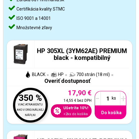
Certifikácia kvality STMC
ISO 9001 a 14001
Množstevné zľavy
HP 305XL (3YM62AE) PREMIUM
black - kompatibilný
BLACK
HP
700 strán (18 ml)
Overiť dostupnosť
17,90 €
-
+
350 %
14,55 €
bez DPH
VIAC ATRAMENTU
Ušetríte 10%!
AKO V ORIGINÁLNEJ
Do košíka
+2ks do košíka
NÁPLNI