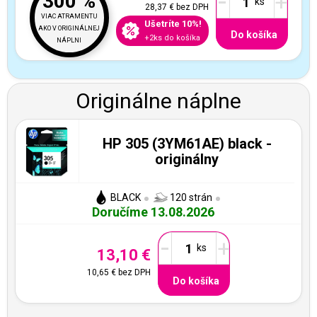
-
+
300 %
28,37 €
bez DPH
VIAC ATRAMENTU
Ušetríte 10%!
AKO V ORIGINÁLNEJ
Do košíka
+2ks do košíka
NÁPLNI
Originálne náplne
HP 305 (3YM61AE) black -
originálny
BLACK
120 strán
Doručíme 13.08.2026
-
+
13,10 €
10,65 €
bez DPH
Do košíka