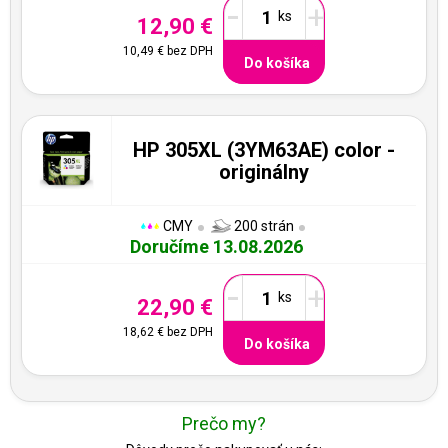
-
+
12,90 €
10,49 €
bez DPH
Do košíka
HP 305XL (3YM63AE) color -
originálny
CMY
200 strán
Doručíme 13.08.2026
-
+
22,90 €
18,62 €
bez DPH
Do košíka
Prečo my?