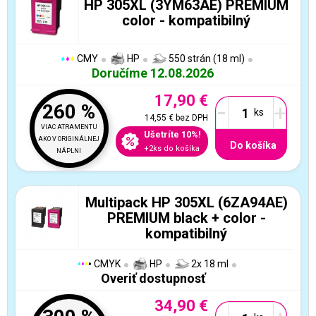
HP 305XL (3YM63AE) PREMIUM
color - kompatibilný
CMY
HP
550 strán (18 ml)
Doručíme 12.08.2026
17,90 €
-
+
260 %
14,55 €
bez DPH
VIAC ATRAMENTU
Ušetríte 10%!
AKO V ORIGINÁLNEJ
Do košíka
+2ks do košíka
NÁPLNI
Multipack HP 305XL (6ZA94AE)
PREMIUM black + color -
kompatibilný
CMYK
HP
2x 18 ml
Overiť dostupnosť
34,90 €