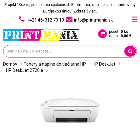
Projekt "Rozvoj podnikania spoločnosti Printmania, s.r.o." je spolufinancovaný
Európskou úniou.
Zobraziť viac.
+421 46/312 70 10
info@printmania.sk
počet:
0 ks
cena:
0,00 €
Domov
Tonery a náplne do tlačiarne HP
HP DeskJet
HP DeskJet 2720 e