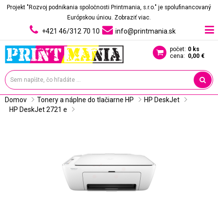
Projekt "Rozvoj podnikania spoločnosti Printmania, s.r.o." je spolufinancovaný
Európskou úniou.
Zobraziť viac.
+421 46/312 70 10
info@printmania.sk
počet:
0 ks
cena:
0,00 €
Domov
Tonery a náplne do tlačiarne HP
HP DeskJet
HP DeskJet 2721 e