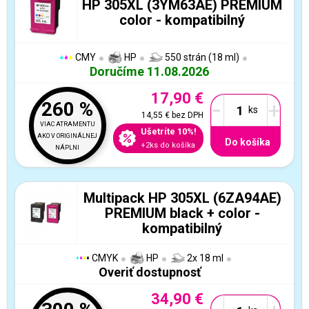
HP 305XL (3YM63AE) PREMIUM
color - kompatibilný
CMY
HP
550 strán (18 ml)
Doručíme 11.08.2026
17,90 €
-
+
260 %
14,55 €
bez DPH
VIAC ATRAMENTU
Ušetríte 10%!
AKO V ORIGINÁLNEJ
Do košíka
+2ks do košíka
NÁPLNI
Multipack HP 305XL (6ZA94AE)
PREMIUM black + color -
kompatibilný
CMYK
HP
2x 18 ml
Overiť dostupnosť
34,90 €