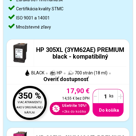
Certifikácia kvality STMC
ISO 9001 a 14001
Množstevné zľavy
HP 305XL (3YM62AE) PREMIUM
black - kompatibilný
BLACK
HP
700 strán (18 ml)
Overiť dostupnosť
17,90 €
-
+
350 %
14,55 €
bez DPH
VIAC ATRAMENTU
Ušetríte 10%!
AKO V ORIGINÁLNEJ
Do košíka
+2ks do košíka
NÁPLNI