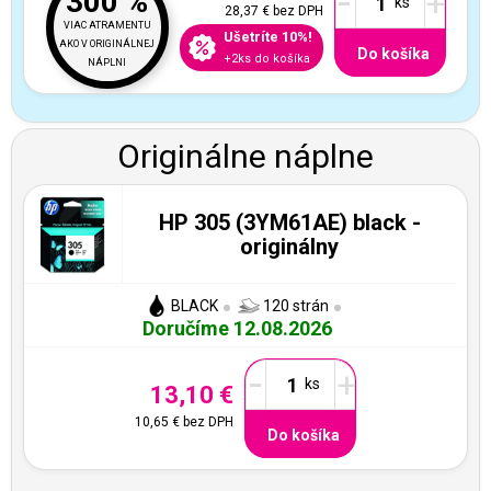
-
+
300 %
28,37 €
bez DPH
VIAC ATRAMENTU
Ušetríte 10%!
AKO V ORIGINÁLNEJ
Do košíka
+2ks do košíka
NÁPLNI
Originálne náplne
HP 305 (3YM61AE) black -
originálny
BLACK
120 strán
Doručíme 12.08.2026
-
+
13,10 €
10,65 €
bez DPH
Do košíka