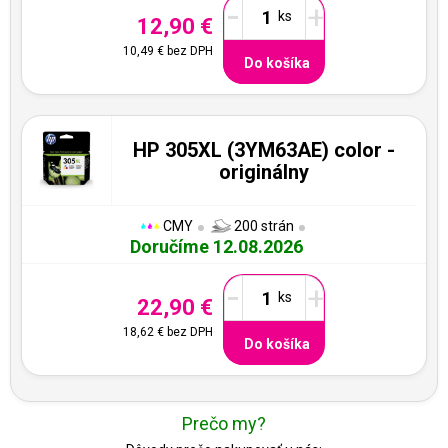
-
+
12,90 €
10,49 €
bez DPH
Do košíka
HP 305XL (3YM63AE) color -
originálny
CMY
200 strán
Doručíme 12.08.2026
-
+
22,90 €
18,62 €
bez DPH
Do košíka
Prečo my?