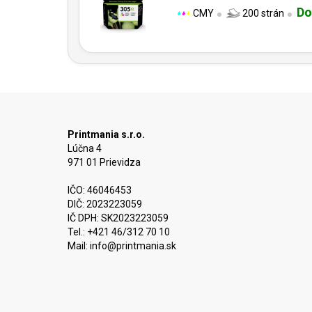
Do
CMY
200 strán
Printmania s.r.o.
Lúčna 4
971 01 Prievidza
IČO: 46046453
DIČ: 2023223059
IČ DPH: SK2023223059
Tel.: +421 46/312 70 10
Mail:
info@printmania.sk