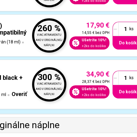
NÁPLNI
+2ks do košíka
17,90 €
-
)
260 %
patibilný
14,55 €
bez DPH
VIAC ATRAMENTU
Ušetríte 10%!
AKO V ORIGINÁLNEJ
rán (18 ml)
Do košík
NÁPLNI
+2ks do košíka
34,90 €
-
300 %
 black +
28,37 €
bez DPH
VIAC ATRAMENTU
Ušetríte 10%!
AKO V ORIGINÁLNEJ
Do košík
Overiť
 ml
NÁPLNI
+2ks do košíka
iginálne náplne