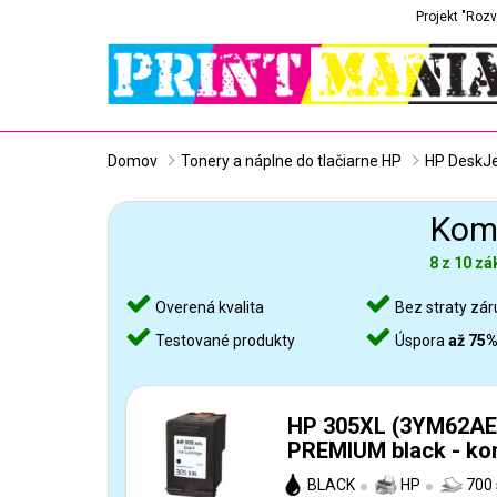
Projekt "Rozv
Domov
Tonery a náplne do tlačiarne HP
HP DeskJ
Komp
8 z 10 zá
Overená kvalita
Bez straty zár
Testované produkty
Úspora
až 75
HP 305XL (3YM62AE
PREMIUM black - kom
BLACK
HP
700 