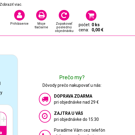
Zobraziť viac.
Prihlásenie
Moje
Zopakovať
počet:
0 ks
tlačiarne
poslednú
cena:
0,00 €
objednávku
Prečo my?
1
Dôvody prečo nakupovať u nás:
vy
DOPRAVA ZDARMA
pri objednávke nad 29 €
ZAJTRA U VÁS
+
pri objednávke do 15:30
Poradíme Vám cez telefón
a