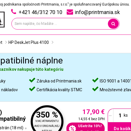
oj podnikania spoločnosti Printmania, s.r.o." je spolufinancovaný Európskou úniou.
+421 46/312 70 10
info@printmania.sk
et
HP DeskJet Plus 4100
atibilné náplne
kazníkov nakupuje túto kategóriu
uky
Záruka od Printmania.sk
ISO 9001 a 1400
%
nákladov
Certifikácia kvality STMC
Množstevné zľa
17,90 €
-
)
350 %
patibilný
14,55 €
bez DPH
VIAC ATRAMENTU
Ušetríte 10%!
AKO V ORIGINÁLNEJ
strán (18 ml)
Do košík