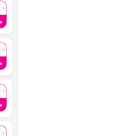
+
a
+
a
+
a
+