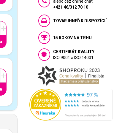
alebo cez online chat:
+421 46/312 70 10
TOVAR IHNEĎ K DISPOZÍCIÍ
+
15 ROKOV NA TRHU
a
CERTIFIKÁT KVALITY
ISO 9001 a ISO 14001
+
a