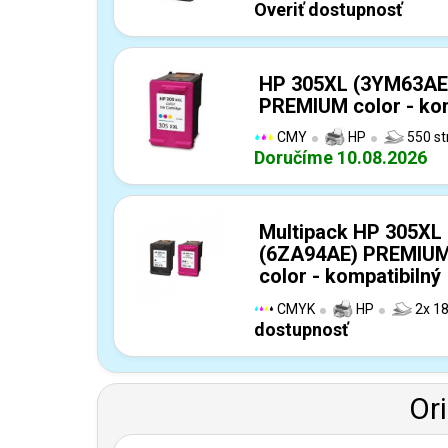
Overiť dostupnosť
HP 305XL (3YM63AE
PREMIUM color - kom
CMY
HP
550 st
Doručíme 10.08.2026
Multipack HP 305XL
(6ZA94AE) PREMIUM
color - kompatibilný
CMYK
HP
2x 18
dostupnosť
Or