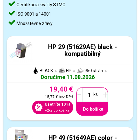
Certifikácia kvality STMC
ISO 9001 a 14001
Množstevné zľavy
HP 29 (51629AE) black -
kompatibilný
BLACK
HP
950 strán
Doručíme 11.08.2026
19,40 €
-
+
15,77 €
bez DPH
Ušetríte 10%!
Do košíka
+2ks do košíka
HP 49 (51649AE) color -