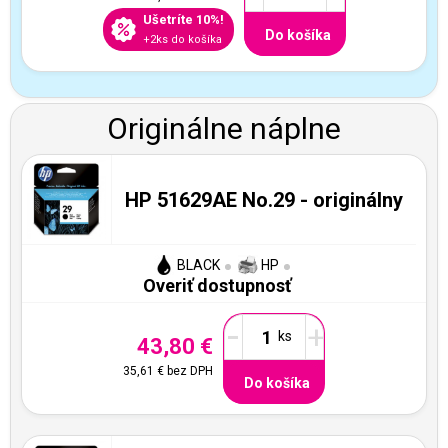
Ušetríte 10%!
Do košíka
+2ks do košíka
Originálne náplne
HP 51629AE No.29 - originálny
BLACK
HP
Overiť dostupnosť
-
+
43,80 €
35,61 €
bez DPH
Do košíka