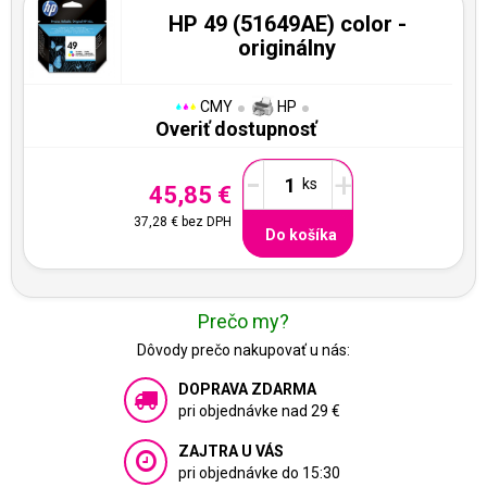
HP 49 (51649AE) color -
originálny
CMY
HP
Overiť dostupnosť
-
+
45,85 €
37,28 €
bez DPH
Do košíka
Prečo my?
Dôvody prečo nakupovať u nás:
DOPRAVA ZDARMA
pri objednávke nad 29 €
ZAJTRA U VÁS
pri objednávke do 15:30