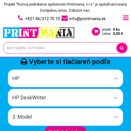
Projekt "Rozvoj podnikania spoločnosti Printmania, s.r.o." je spolufinancovaný
Európskou úniou.
Zobraziť viac.
+421 46/312 70 10
info@printmania.sk
počet:
0 ks
cena:
0,00 €
Vyberte si tlačiareň podľa
HP
HP DeskWriter
3. Model