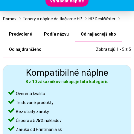
Vyhľadať náplne
Domov
Tonery a náplne do tlačiarne HP
HP DeskWriter
Predvolené
Podľa názvu
Od najlacnejšieho
Od najdrahšieho
Zobrazujú 1 - 5 z 5
Kompatibilné náplne
8 z 10 zákazníkov nakupuje túto kategóriu
Overená kvalita
Testované produkty
Bez straty záruky
Úspora
až 75%
nákladov
Záruka od Printmania.sk