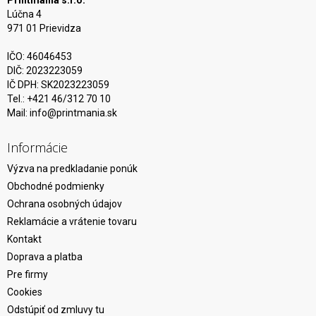
Printmania s.r.o.
Lúčna 4
971 01 Prievidza
IČO: 46046453
DIČ: 2023223059
IČ DPH: SK2023223059
Tel.: +421 46/312 70 10
Mail:
info@printmania.sk
Informácie
Výzva na predkladanie ponúk
Obchodné podmienky
Ochrana osobných údajov
Reklamácie a vrátenie tovaru
Kontakt
Doprava a platba
Pre firmy
Cookies
Odstúpiť od zmluvy tu