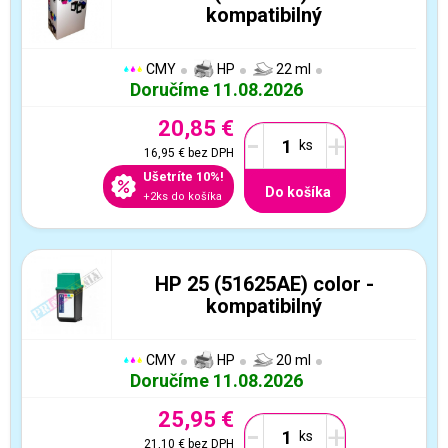
kompatibilný
CMY
HP
22 ml
Doručíme 11.08.2026
20,85 €
-
+
16,95 €
bez DPH
Ušetríte 10%!
Do košíka
+2ks do košíka
HP 25 (51625AE) color -
kompatibilný
CMY
HP
20 ml
Doručíme 11.08.2026
25,95 €
-
+
21,10 €
bez DPH