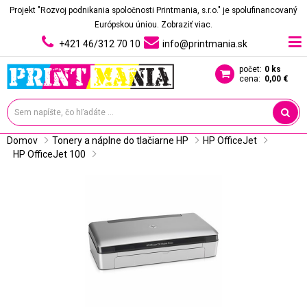
Projekt "Rozvoj podnikania spoločnosti Printmania, s.r.o." je spolufinancovaný
Európskou úniou.
Zobraziť viac.
+421 46/312 70 10
info@printmania.sk
počet:
0 ks
cena:
0,00 €
Domov
Tonery a náplne do tlačiarne HP
HP OfficeJet
HP OfficeJet 100