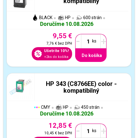
kompatibilný
BLACK
HP
600 strán
Doručíme 10.08.2026
9,55 €
-
+
7,76 €
bez DPH
Ušetríte 10%!
Do košíka
+2ks do košíka
HP 343 (C8766EE) color -
kompatibilný
CMY
HP
450 strán
Doručíme 10.08.2026
12,85 €
-
+
10,45 €
bez DPH