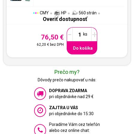
CMY
HP
560 strán
Overiť dostupnosť
-
+
76,50 €
62,20 €
bez DPH
Do košíka
Prečo my?
Dôvody prečo nakupovať u nás:
DOPRAVA ZDARMA
pri objednávke nad 29 €
ZAJTRA U VÁS
pri objednávke do 15:30
Poradíme Vám cez telefón
alebo cez online chat: