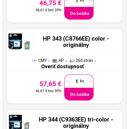
-
+
46,75 €
38,01 €
bez DPH
Do košíka
HP 343 (C8766EE) color -
originálny
CMY
HP
260 strán
Overiť dostupnosť
-
+
57,65 €
46,87 €
bez DPH
Do košíka
HP 344 (C9363EE) tri-color -
originálny