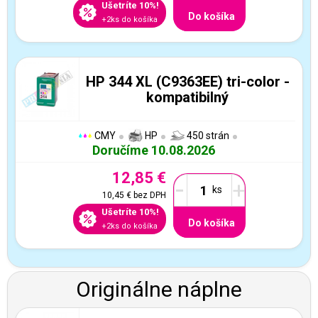
Ušetríte 10%!
Do košíka
+2ks do košíka
HP 344 XL (C9363EE) tri-color -
kompatibilný
CMY
HP
450 strán
Doručíme 10.08.2026
12,85 €
-
+
10,45 €
bez DPH
Ušetríte 10%!
Do košíka
+2ks do košíka
Originálne náplne