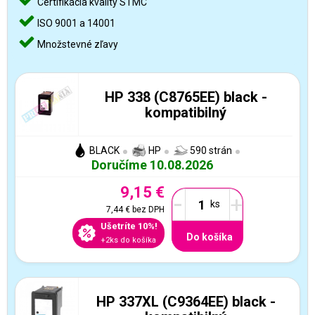
Certifikácia kvality STMC
ISO 9001 a 14001
Množstevné zľavy
HP 338 (C8765EE) black -
kompatibilný
BLACK
HP
590 strán
Doručíme 10.08.2026
9,15 €
-
+
7,44 €
bez DPH
Ušetríte 10%!
Do košíka
+2ks do košíka
HP 337XL (C9364EE) black -