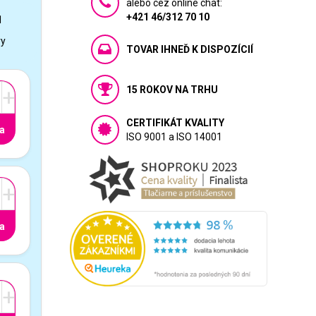
alebo cez online chat:
+421 46/312 70 10
1
vy
TOVAR IHNEĎ K DISPOZÍCIÍ
15 ROKOV NA TRHU
+
CERTIFIKÁT KVALITY
a
ISO 9001 a ISO 14001
+
a
+