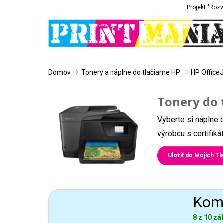
Projekt "Rozv
Domov
Tonery a náplne do tlačiarne HP
HP Office
Tonery do 
Vyberte si náplne 
výrobcu s certifik
Uložiť do Mojich Tla
Komp
8 z 10 zá