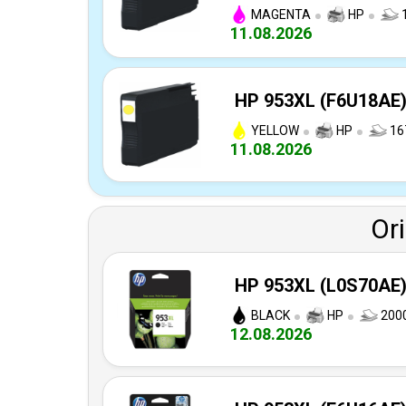
MAGENTA
HP
1
11.08.2026
HP 953XL (F6U18AE) 
YELLOW
HP
16
11.08.2026
Or
HP 953XL (L0S70AE) 
BLACK
HP
2000
12.08.2026