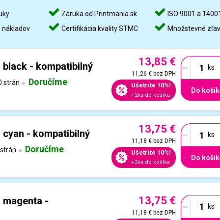
uky
Záruka od Printmania.sk
ISO 9001 a 1400
%
nákladov
Certifikácia kvality STMC
Množstevné zľa
13,85 €
-
black - kompatibilný
11,26 €
bez DPH
Doručíme
 strán
Ušetríte 10%!
Do košík
+2ks do košíka
13,75 €
-
cyan - kompatibilný
11,18 €
bez DPH
Doručíme
strán
Ušetríte 10%!
Do košík
+2ks do košíka
13,75 €
-
 magenta -
11,18 €
bez DPH