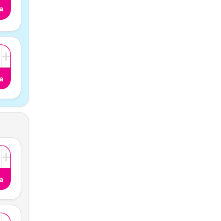
a
+
a
+
a