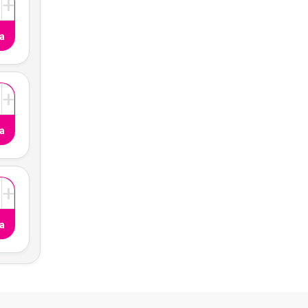
+
a
+
a
+
a