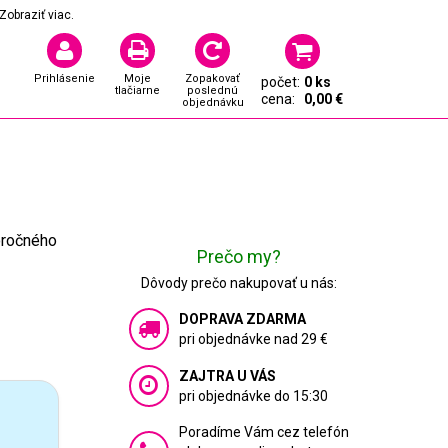
Zobraziť viac.
Prihlásenie
Moje
Zopakovať
počet:
0 ks
tlačiarne
poslednú
cena:
0,00 €
objednávku
horočného
Prečo my?
Dôvody prečo nakupovať u nás:
DOPRAVA ZDARMA
pri objednávke nad 29 €
ZAJTRA U VÁS
pri objednávke do 15:30
Poradíme Vám cez telefón