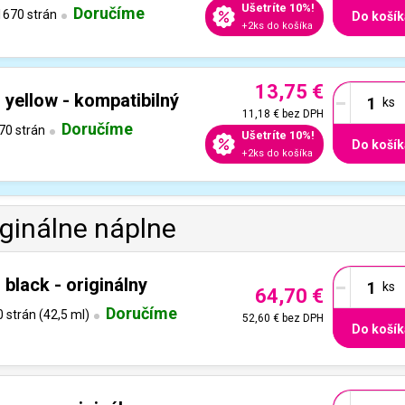
Ušetríte 10%!
Doručíme
670 strán
Do košík
+2ks do košíka
13,75 €
-
yellow - kompatibilný
11,18 €
bez DPH
Doručíme
70 strán
Ušetríte 10%!
Do košík
+2ks do košíka
iginálne náplne
-
black - originálny
64,70 €
Doručíme
 strán (42,5 ml)
52,60 €
bez DPH
Do košík