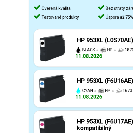
Overená kvalita
Bez straty zár
Testované produkty
Úspora
až 75
HP 953XL (L0S70AE) 
BLACK
HP
1870
11.08.2026
HP 953XL (F6U16AE) 
CYAN
HP
1670 
11.08.2026
HP 953XL (F6U17AE)
kompatibilný