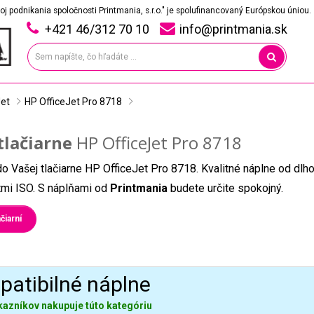
oj podnikania spoločnosti Printmania, s.r.o." je spolufinancovaný Európskou úniou.
+421 46/312 70 10
info@printmania.sk
Jet
HP OfficeJet Pro 8718
tlačiarne
HP OfficeJet Pro 8718
do Vašej tlačiarne HP OfficeJet Pro 8718. Kvalitné náplne od dl
átmi ISO. S náplňami od
Printmania
budete určite spokojný.
čiarní
atibilné náplne
kazníkov nakupuje túto kategóriu