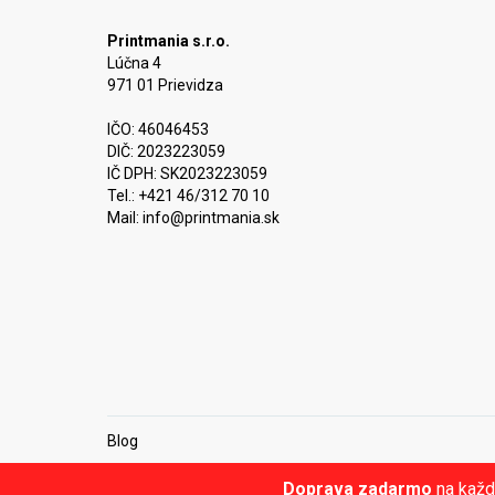
Printmania s.r.o.
Lúčna 4
971 01 Prievidza
IČO: 46046453
DIČ: 2023223059
IČ DPH: SK2023223059
Tel.: +421 46/312 70 10
Mail:
info@printmania.sk
Blog
Doprava zadarmo
na každ