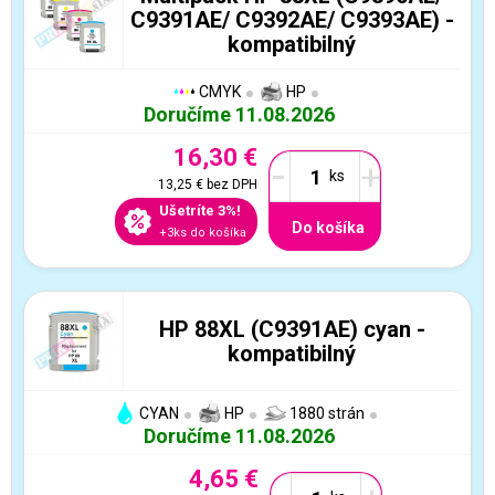
C9391AE/ C9392AE/ C9393AE) -
kompatibilný
CMYK
HP
Doručíme 11.08.2026
16,30 €
-
+
13,25 €
bez DPH
Ušetríte 3%!
Do košíka
+3ks do košíka
HP 88XL (C9391AE) cyan -
kompatibilný
CYAN
HP
1880 strán
Doručíme 11.08.2026
4,65 €