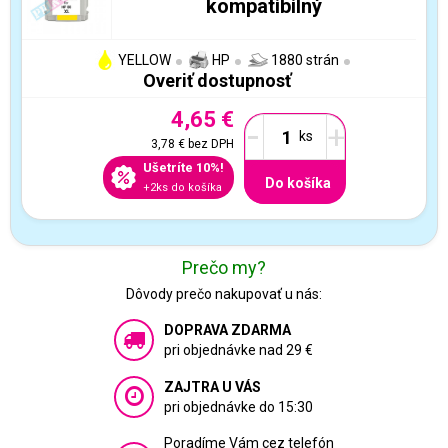
kompatibilný
YELLOW
HP
1880 strán
Overiť dostupnosť
4,65 €
-
+
3,78 €
bez DPH
Ušetríte 10%!
Do košíka
+2ks do košíka
Prečo my?
Dôvody prečo nakupovať u nás:
DOPRAVA ZDARMA
pri objednávke nad 29 €
ZAJTRA U VÁS
pri objednávke do 15:30
Poradíme Vám cez telefón