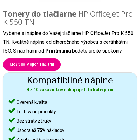
Tonery do tlačiarne
HP OfficeJet Pro
K 550 TN
Vyberte si náplne do Vašej tlačiarne HP OfficeJet Pro K 550
TN. Kvalitné náplne od dlhoročného výrobcu s certifikátmi
ISO. S náplňami od
Printmania
budete určite spokojný.
Uložiť do Mojich Tlačiarní
Kompatibilné náplne
8 z 10 zákazníkov nakupuje túto kategóriu
Overená kvalita
Testované produkty
Bez straty záruky
Úspora
až 75%
nákladov
Záruka od Printmania.sk