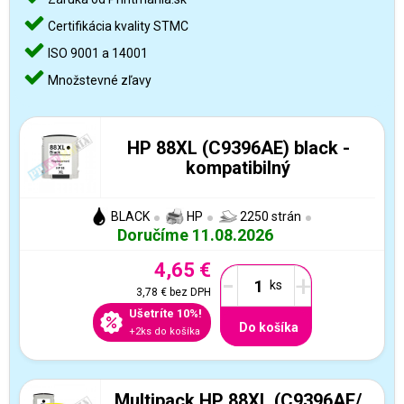
Certifikácia kvality STMC
ISO 9001 a 14001
Množstevné zľavy
HP 88XL (C9396AE) black -
kompatibilný
BLACK
HP
2250 strán
Doručíme 11.08.2026
4,65 €
-
+
3,78 €
bez DPH
Ušetríte 10%!
Do košíka
+2ks do košíka
Multipack HP 88XL (C9396AE/