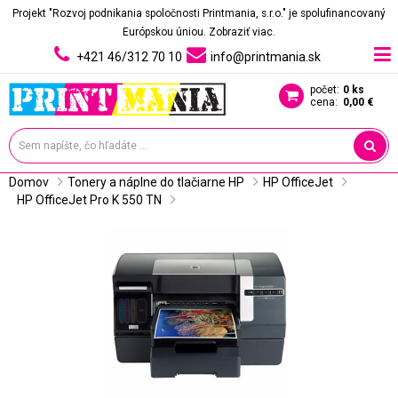
Projekt "Rozvoj podnikania spoločnosti Printmania, s.r.o." je spolufinancovaný
Európskou úniou.
Zobraziť viac.
+421 46/312 70 10
info@printmania.sk
počet:
0 ks
cena:
0,00 €
Domov
Tonery a náplne do tlačiarne HP
HP OfficeJet
HP OfficeJet Pro K 550 TN