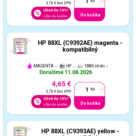
-
+
3,78 €
bez DPH
Ušetríte 10%!
Do košíka
+2ks do košíka
HP 88XL (C9392AE) magenta -
kompatibilný
MAGENTA
HP
1880 strán
Doručíme 11.08.2026
4,65 €
-
+
3,78 €
bez DPH
Ušetríte 10%!
Do košíka
+2ks do košíka
HP 88XL (C9393AE) yellow -