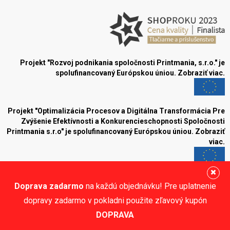
Projekt "Rozvoj podnikania spoločnosti Printmania, s.r.o." je
spolufinancovaný Európskou úniou.
Zobraziť viac.
Projekt "Optimalizácia Procesov a Digitálna Transformácia Pre
Zvýšenie Efektívnosti a Konkurencieschopnosti Spoločnosti
Printmania s.r.o" je spolufinancovaný Európskou úniou.
Zobraziť
viac.
Blog
Doprava zadarmo
na každú objednávku! Pre uplatnenie
Sledujte nás:
dopravy zadarmo v pokladni použite zľavový kupón
DOPRAVA
© Printmania.sk •
NajReklama.sk - tvorba eshopu