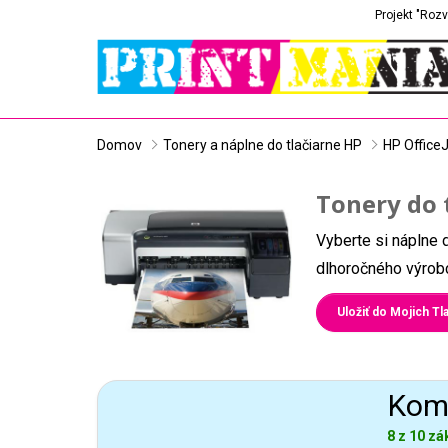
Projekt "Rozv
Domov
Tonery a náplne do tlačiarne HP
HP Office
Tonery do 
Vyberte si náplne 
dlhoročného výrobc
Uložiť do Mojich Tla
Komp
8 z 10 zá