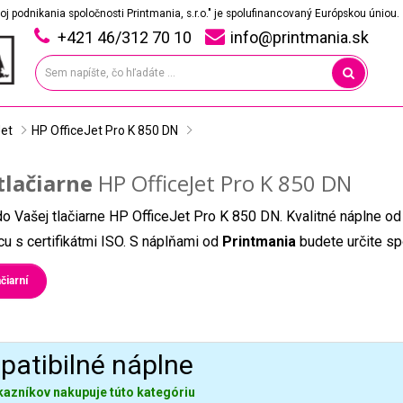
oj podnikania spoločnosti Printmania, s.r.o." je spolufinancovaný Európskou úniou.
+421 46/312 70 10
info@printmania.sk
Jet
HP OfficeJet Pro K 850 DN
tlačiarne
HP OfficeJet Pro K 850 DN
do Vašej tlačiarne HP OfficeJet Pro K 850 DN. Kvalitné náplne od
u s certifikátmi ISO. S náplňami od
Printmania
budete určite sp
čiarní
atibilné náplne
kazníkov nakupuje túto kategóriu