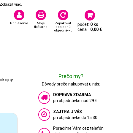
Zobraziť viac.
Prihlásenie
Moje
Zopakovať
počet:
0 ks
tlačiarne
poslednú
cena:
0,00 €
objednávku
Prečo my?
okojný.
Dôvody prečo nakupovať u nás:
DOPRAVA ZDARMA
pri objednávke nad 29 €
ZAJTRA U VÁS
pri objednávke do 15:30
Poradíme Vám cez telefón