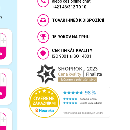
alebo cez online chat:
+421 46/312 70 10
1
vy
TOVAR IHNEĎ K DISPOZÍCIÍ
15 ROKOV NA TRHU
+
CERTIFIKÁT KVALITY
a
ISO 9001 a ISO 14001
+
a
+