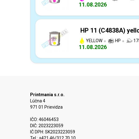
11.08.2026
HP 11 (C4838A) yell
YELLOW
HP
17
11.08.2026
Printmania s.r.o.
Lúčna 4
971 01 Prievidza
IČO: 46046453
DIČ: 2023223059
IČ DPH: SK2023223059
Tel.: +421 46/312 70 10