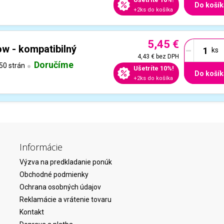
Do košík
+2ks do košíka
5,45 €
-
ow - kompatibilný
4,43 €
bez DPH
Doručíme
50 strán
Ušetríte 10%!
Do košík
+2ks do košíka
Informácie
Výzva na predkladanie ponúk
Obchodné podmienky
Ochrana osobných údajov
Reklamácie a vrátenie tovaru
Kontakt