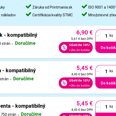
uky
Záruka od Printmania.sk
ISO 9001 a 1400
%
nákladov
Certifikácia kvality STMC
Množstevné zľa
6,90 €
-
k - kompatibilný
5,61 €
bez DPH
Doručíme
 strán
Ušetríte 10%!
Do košík
+2ks do košíka
5,45 €
-
 - kompatibilný
4,43 €
bez DPH
Doručíme
strán
Ušetríte 10%!
Do košík
+2ks do košíka
5,45 €
-
nta - kompatibilný
4,43 €
bez DPH
Doručíme
750 strán
Ušetríte 10%!