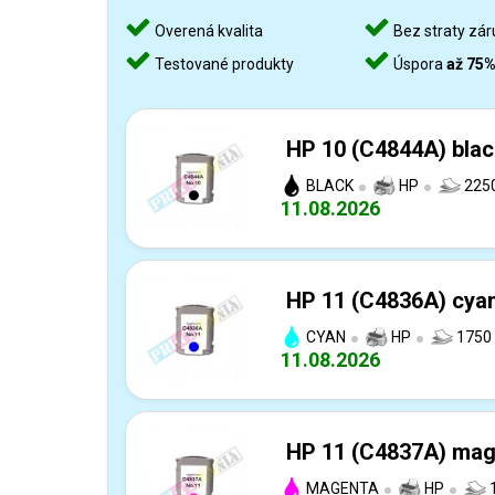
Overená kvalita
Bez straty zár
Testované produkty
Úspora
až 75
HP 10 (C4844A) blac
BLACK
HP
2250
11.08.2026
HP 11 (C4836A) cyan
CYAN
HP
1750 
11.08.2026
HP 11 (C4837A) mage
MAGENTA
HP
1