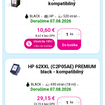
kompatibilný
BLACK
HP
520 strán
Doručíme 07.08.2026
10,60 €
-
+
8,62 €
bez DPH
Ušetríte 10%!
Do košíka
+2ks do košíka
HP 62XXL (C2P05AE) PREMIUM
black - kompatibilný
BLACK
690 strán (18 ml)
Doručíme 07.08.2026
29,15 €
-
+
23,70 €
bez DPH