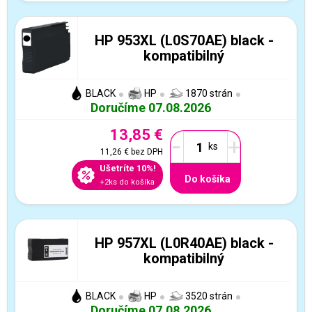
HP 953XL (L0S70AE) black -
kompatibilný
BLACK
HP
1870 strán
Doručíme 07.08.2026
13,85 €
-
+
11,26 €
bez DPH
Ušetríte 10%!
Do košíka
+2ks do košíka
HP 957XL (L0R40AE) black -
kompatibilný
BLACK
HP
3520 strán
Doručíme 07.08.2026