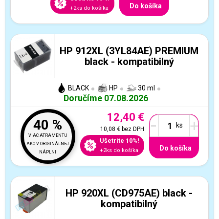
Do košíka
+2ks do košíka
HP 912XL (3YL84AE) PREMIUM
black - kompatibilný
BLACK
HP
30 ml
Doručíme 07.08.2026
12,40 €
-
+
40 %
10,08 €
bez DPH
VIAC ATRAMENTU
Ušetríte 10%!
AKO V ORIGINÁLNEJ
Do košíka
+2ks do košíka
NÁPLNI
HP 920XL (CD975AE) black -
kompatibilný