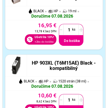
BLACK
HP
19 ml
Doručíme 07.08.2026
16,95 €
-
+
13,78 €
bez DPH
Ušetríte 10%!
Do košíka
+2ks do košíka
HP 903XL (T6M15AE) Black -
kompatibilný
BLACK
HP
1520 strán (38 ml)
Doručíme 07.08.2026
10,60 €
-
+
8,62 €
bez DPH
Ušetríte 10%!