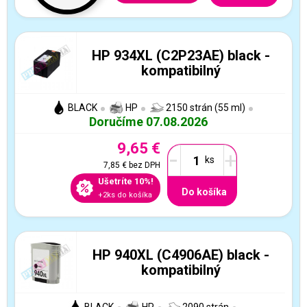
HP 934XL (C2P23AE) black -
kompatibilný
BLACK
HP
2150 strán (55 ml)
Doručíme 07.08.2026
9,65 €
-
+
7,85 €
bez DPH
Ušetríte 10%!
Do košíka
+2ks do košíka
HP 940XL (C4906AE) black -
kompatibilný