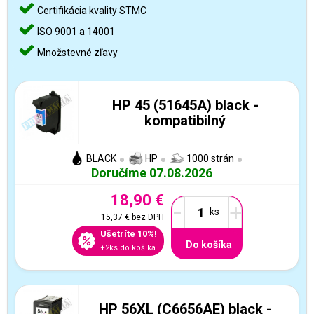
Certifikácia kvality STMC
ISO 9001 a 14001
Množstevné zľavy
HP 45 (51645A) black -
kompatibilný
BLACK
HP
1000 strán
Doručíme 07.08.2026
18,90 €
-
+
15,37 €
bez DPH
Ušetríte 10%!
Do košíka
+2ks do košíka
HP 56XL (C6656AE) black -