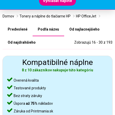
Vyhľadať náplne
Domov
Tonery a náplne do tlačiarne HP
HP OfficeJet
Predvolené
Podľa názvu
Od najlacnejšieho
Od najdrahšieho
Zobrazujú 16 - 30 z 193
Kompatibilné náplne
8 z 10 zákazníkov nakupuje túto kategóriu
Overená kvalita
Testované produkty
Bez straty záruky
Úspora
až 75%
nákladov
Záruka od Printmania.sk