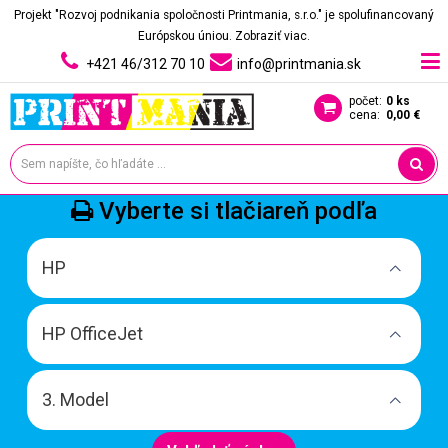
Projekt "Rozvoj podnikania spoločnosti Printmania, s.r.o." je spolufinancovaný
Európskou úniou.
Zobraziť viac.
+421 46/312 70 10
info@printmania.sk
počet:
0 ks
cena:
0,00 €
Vyberte si tlačiareň podľa
HP
HP OfficeJet
3. Model