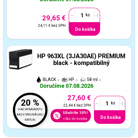
-
+
29,65 €
24,11 €
bez DPH
Do košíka
HP 963XL (3JA30AE) PREMIUM
black - kompatibilný
BLACK
HP
58 ml
Doručíme 07.08.2026
27,60 €
-
+
20 %
22,44 €
bez DPH
VIAC ATRAMENTU
Ušetríte 10%!
AKO V ORIGINÁLNEJ
Do košíka
+2ks do košíka
NÁPLNI