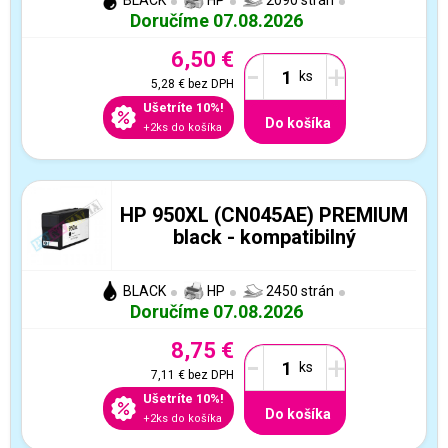
BLACK
HP
2090 strán
Doručíme 07.08.2026
6,50 €
-
+
5,28 €
bez DPH
Ušetríte 10%!
Do košíka
+2ks do košíka
HP 950XL (CN045AE) PREMIUM
black - kompatibilný
BLACK
HP
2450 strán
Doručíme 07.08.2026
8,75 €
-
+
7,11 €
bez DPH
Ušetríte 10%!
Do košíka
+2ks do košíka