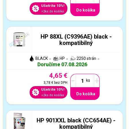
Ušetríte 10%!
Do košíka
+2ks do košíka
HP 88XL (C9396AE) black -
kompatibilný
BLACK
HP
2250 strán
Doručíme 07.08.2026
4,65 €
-
+
3,78 €
bez DPH
Ušetríte 10%!
Do košíka
+2ks do košíka
HP 901XXL black (CC654AE) -
kompatibilný