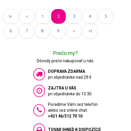
|<
<
1
2
3
4
5
6
7
8
9
>
>|
Prečo my?
Dôvody prečo nakupovať u nás:
DOPRAVA ZDARMA
pri objednávke nad 29 €
ZAJTRA U VÁS
pri objednávke do 15:30
Poradíme Vám cez telefón
alebo cez online chat:
+421 46/312 70 10
TOVAR IHNEĎ K DISPOZÍCIÍ