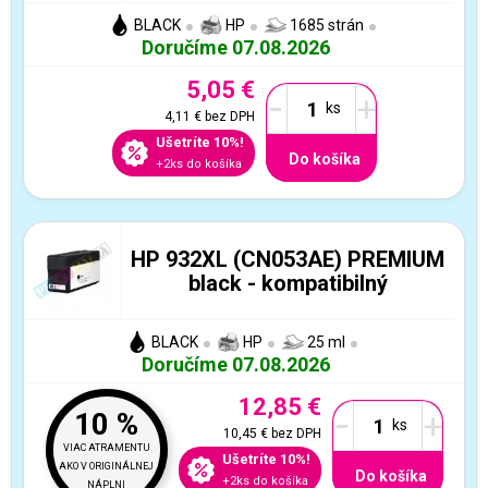
BLACK
HP
1685 strán
Doručíme 07.08.2026
5,05 €
-
+
4,11 €
bez DPH
Ušetríte 10%!
Do košíka
+2ks do košíka
HP 932XL (CN053AE) PREMIUM
black - kompatibilný
BLACK
HP
25 ml
Doručíme 07.08.2026
12,85 €
-
+
10 %
10,45 €
bez DPH
VIAC ATRAMENTU
Ušetríte 10%!
AKO V ORIGINÁLNEJ
Do košíka
+2ks do košíka
NÁPLNI