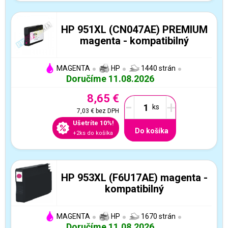
HP 951XL (CN047AE) PREMIUM
magenta - kompatibilný
MAGENTA
HP
1440 strán
Doručíme 11.08.2026
8,65 €
-
+
7,03 €
bez DPH
Ušetríte 10%!
Do košíka
+2ks do košíka
HP 953XL (F6U17AE) magenta -
kompatibilný
MAGENTA
HP
1670 strán
Doručíme 11.08.2026