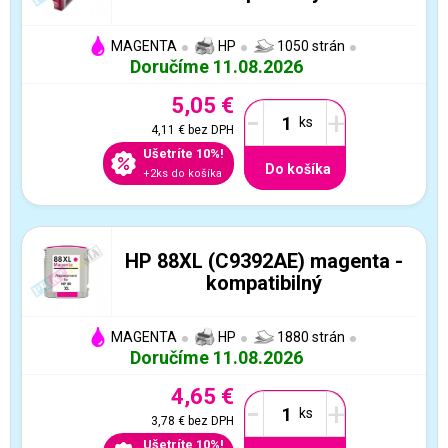
MAGENTA
HP
1050 strán
Doručíme 11.08.2026
5,05 €
-
+
4,11 €
bez DPH
Ušetríte 10%!
Do košíka
+2ks do košíka
HP 88XL (C9392AE) magenta -
kompatibilný
MAGENTA
HP
1880 strán
Doručíme 11.08.2026
4,65 €
-
+
3,78 €
bez DPH
Ušetríte 10%!