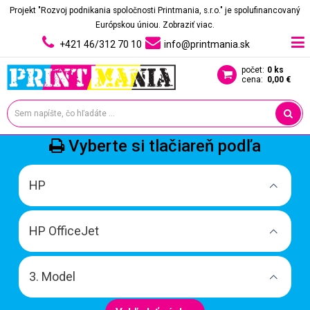
Projekt "Rozvoj podnikania spoločnosti Printmania, s.r.o." je spolufinancovaný
Európskou úniou.
Zobraziť viac.
+421 46/312 70 10
info@printmania.sk
počet:
0 ks
cena:
0,00 €
Vyberte si tlačiareň podľa
HP
HP OfficeJet
3. Model