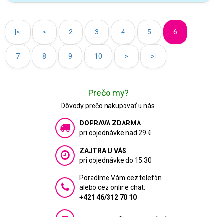
|<
<
2
3
4
5
6
7
8
9
10
>
>|
Prečo my?
Dôvody prečo nakupovať u nás:
DOPRAVA ZDARMA
pri objednávke nad 29 €
ZAJTRA U VÁS
pri objednávke do 15:30
Poradíme Vám cez telefón
alebo cez online chat:
+421 46/312 70 10