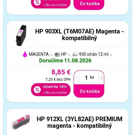
Do košíka
+2ks do košíka
HP 903XL (T6M07AE) Magenta -
kompatibilný
MAGENTA
HP
930 strán 12 ml
Doručíme 11.08.2026
8,85 €
-
+
7,20 €
bez DPH
Ušetríte 10%!
Do košíka
+2ks do košíka
HP 912XL (3YL82AE) PREMIUM
magenta - kompatibilný