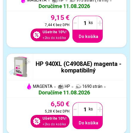
MAGENTA
HP
975 strán (18 ml)
Doručíme 11.08.2026
9,15 €
-
+
7,44 €
bez DPH
Ušetríte 10%!
Do košíka
+2ks do košíka
HP 940XL (C4908AE) magenta -
kompatibilný
MAGENTA
HP
1690 strán
Doručíme 11.08.2026
6,50 €
-
+
5,28 €
bez DPH
Ušetríte 10%!
Do košíka
+2ks do košíka