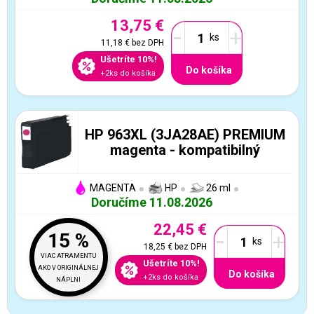
13,75 €
-
+
11,18 €
bez DPH
Ušetríte 10%!
Do košíka
+2ks do košíka
HP 963XL (3JA28AE) PREMIUM
magenta - kompatibilný
MAGENTA
HP
26 ml
Doručíme 11.08.2026
22,45 €
-
+
15 %
18,25 €
bez DPH
VIAC ATRAMENTU
Ušetríte 10%!
AKO V ORIGINÁLNEJ
Do košíka
+2ks do košíka
NÁPLNI