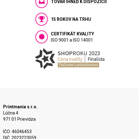
TOVAR IHNEĎ K DISPOZÍCIÍ
15 ROKOV NA TRHU
CERTIFIKÁT KVALITY
ISO 9001 a ISO 14001
Printmania s.r.o.
Lúčna 4
971 01 Prievidza
IČO: 46046453
DIČ: 2023223059