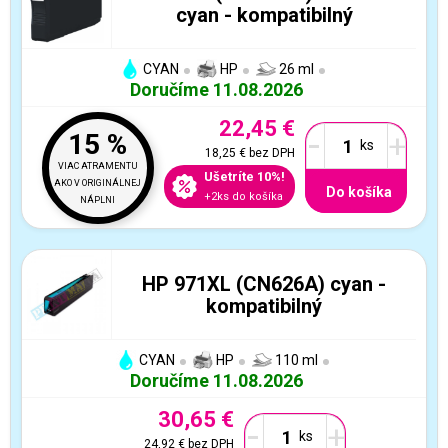
cyan - kompatibilný
CYAN
HP
26 ml
Doručíme 11.08.2026
22,45 €
-
+
15 %
18,25 €
bez DPH
VIAC ATRAMENTU
Ušetríte 10%!
AKO V ORIGINÁLNEJ
Do košíka
+2ks do košíka
NÁPLNI
HP 971XL (CN626A) cyan -
kompatibilný
CYAN
HP
110 ml
Doručíme 11.08.2026
30,65 €
-
+
24,92 €
bez DPH