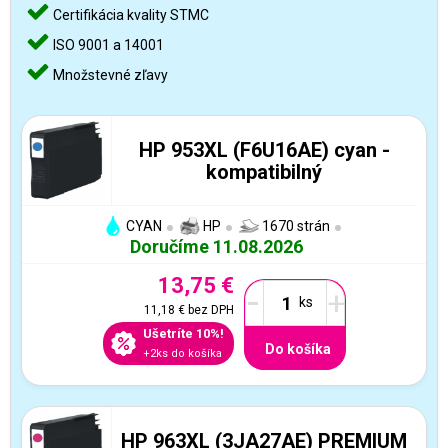
Certifikácia kvality STMC
ISO 9001 a 14001
Množstevné zľavy
HP 953XL (F6U16AE) cyan -
kompatibilný
CYAN
HP
1670 strán
Doručíme 11.08.2026
13,75 €
-
+
11,18 €
bez DPH
Ušetríte 10%!
Do košíka
+2ks do košíka
HP 963XL (3JA27AE) PREMIUM