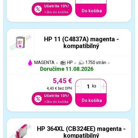
Ušetríte 10%!
Do košíka
+2ks do košíka
HP 11 (C4837A) magenta -
kompatibilný
MAGENTA
HP
1750 strán
Doručíme 11.08.2026
5,45 €
-
+
4,43 €
bez DPH
Ušetríte 10%!
Do košíka
+2ks do košíka
HP 364XL (CB324EE) magenta -
kompatibilný