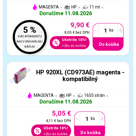
MAGENTA
HP
11 ml
Doručíme 11.08.2026
9,90 €
-
+
5 %
8,05 €
bez DPH
VIAC ATRAMENTU
Ušetríte 10%!
AKO V ORIGINÁLNEJ
Do košíka
+2ks do košíka
NÁPLNI
HP 920XL (CD973AE) magenta -
kompatibilný
MAGENTA
HP
1655 strán
Doručíme 11.08.2026
5,05 €
-
+
4,11 €
bez DPH
Ušetríte 10%!
Do košíka
+2ks do košíka