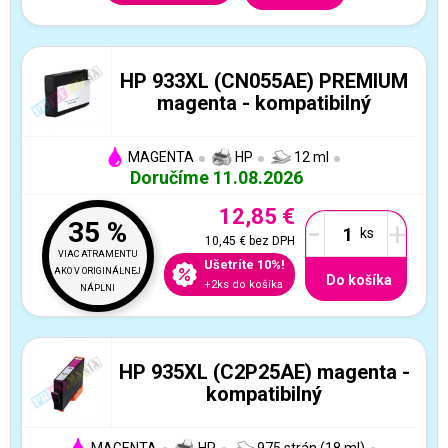
HP 933XL (CN055AE) PREMIUM
magenta - kompatibilný
MAGENTA
HP
12 ml
Doručíme 11.08.2026
12,85 €
-
+
35 %
10,45 €
bez DPH
VIAC ATRAMENTU
Ušetríte 10%!
AKO V ORIGINÁLNEJ
Do košíka
+2ks do košíka
NÁPLNI
HP 935XL (C2P25AE) magenta -
kompatibilný