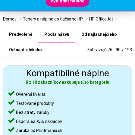
Vyhľadať náplne
Domov
Tonery a náplne do tlačiarne HP
HP OfficeJet
Predvolené
Podľa názvu
Od najlacnejšieho
Od najdrahšieho
Zobrazujú 76 - 90 z 193
Kompatibilné náplne
8 z 10 zákazníkov nakupuje túto kategóriu
Overená kvalita
Testované produkty
Bez straty záruky
Úspora
až 75%
nákladov
Záruka od Printmania.sk