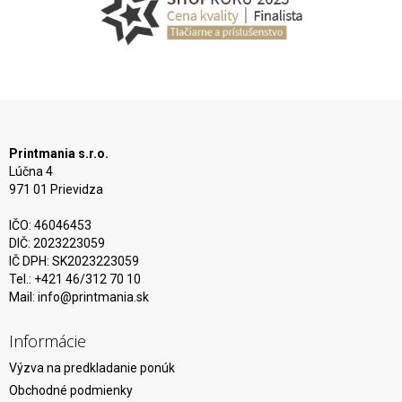
Printmania s.r.o.
Lúčna 4
971 01 Prievidza
IČO: 46046453
DIČ: 2023223059
IČ DPH: SK2023223059
Tel.: +421 46/312 70 10
Mail:
info@printmania.sk
Informácie
Výzva na predkladanie ponúk
Obchodné podmienky