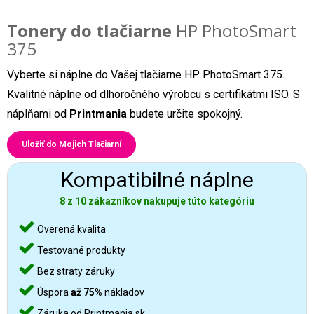
Tonery do tlačiarne
HP PhotoSmart
375
Vyberte si náplne do Vašej tlačiarne HP PhotoSmart 375.
Kvalitné náplne od dlhoročného výrobcu s certifikátmi ISO. S
náplňami od
Printmania
budete určite spokojný.
Uložiť do Mojich Tlačiarní
Kompatibilné náplne
8 z 10 zákazníkov nakupuje túto kategóriu
Overená kvalita
Testované produkty
Bez straty záruky
Úspora
až 75%
nákladov
Záruka od Printmania.sk