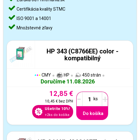
Certifikácia kvality STMC
ISO 9001 a 14001
Množstevné zľavy
HP 343 (C8766EE) color -
kompatibilný
CMY
HP
450 strán
Doručíme 11.08.2026
12,85 €
-
+
10,45 €
bez DPH
Ušetríte 10%!
Do košíka
+2ks do košíka