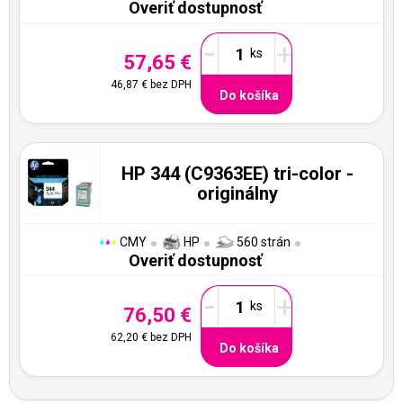
Overiť dostupnosť
-
+
57,65 €
46,87 €
bez DPH
Do košíka
HP 344 (C9363EE) tri-color -
originálny
CMY
HP
560 strán
Overiť dostupnosť
-
+
76,50 €
62,20 €
bez DPH
Do košíka