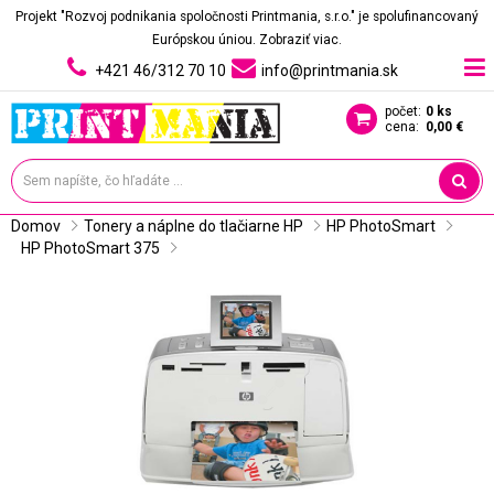
Projekt "Rozvoj podnikania spoločnosti Printmania, s.r.o." je spolufinancovaný
Európskou úniou.
Zobraziť viac.
+421 46/312 70 10
info@printmania.sk
počet:
0 ks
cena:
0,00 €
Domov
Tonery a náplne do tlačiarne HP
HP PhotoSmart
HP PhotoSmart 375