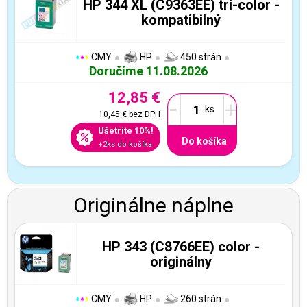
HP 344 XL (C9363EE) tri-color -
kompatibilný
CMY
HP
450 strán
Doručíme 11.08.2026
12,85 €
-
+
10,45 €
bez DPH
Ušetríte 10%!
Do košíka
+2ks do košíka
Originálne náplne
HP 343 (C8766EE) color -
originálny
CMY
HP
260 strán