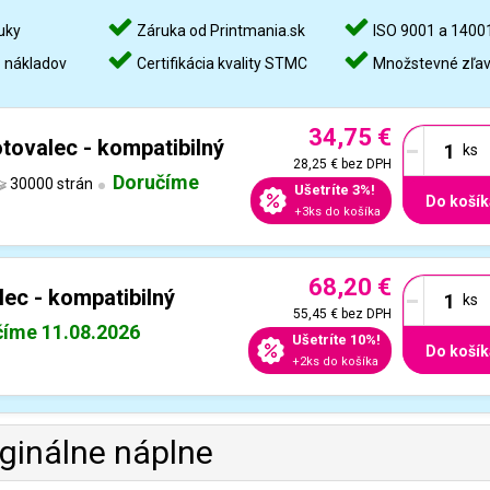
uky
Záruka od Printmania.sk
ISO 9001 a 1400
%
nákladov
Certifikácia kvality STMC
Množstevné zľa
34,75 €
-
ovalec - kompatibilný
28,25 €
bez DPH
Doručíme
30000 strán
Ušetríte 3%!
Do košík
+3ks do košíka
68,20 €
-
ec - kompatibilný
55,45 €
bez DPH
číme 11.08.2026
Ušetríte 10%!
Do košík
+2ks do košíka
iginálne náplne