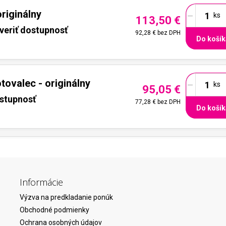
-
riginálny
113,50 €
veriť dostupnosť
92,28 €
bez DPH
Do košík
-
ovalec - originálny
95,05 €
ostupnosť
77,28 €
bez DPH
Do košík
Informácie
Výzva na predkladanie ponúk
Obchodné podmienky
Ochrana osobných údajov