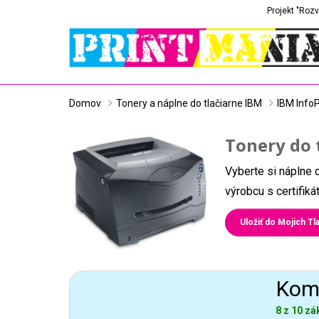
Projekt "Rozv
Domov
Tonery a náplne do tlačiarne IBM
IBM InfoP
Tonery do 
Vyberte si náplne 
výrobcu s certifik
Uložiť do Mojich Tla
Komp
8 z 10 zá