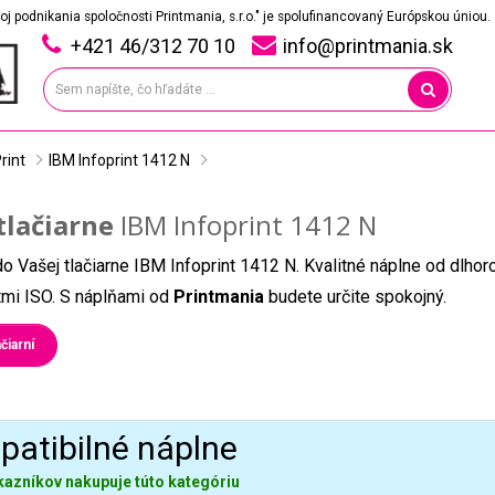
oj podnikania spoločnosti Printmania, s.r.o." je spolufinancovaný Európskou úniou.
+421 46/312 70 10
info@printmania.sk
rint
IBM Infoprint 1412 N
tlačiarne
IBM Infoprint 1412 N
do Vašej tlačiarne IBM Infoprint 1412 N. Kvalitné náplne od dlho
átmi ISO. S náplňami od
Printmania
budete určite spokojný.
čiarní
atibilné náplne
kazníkov nakupuje túto kategóriu