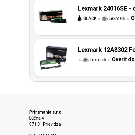
Lexmark 24016SE - o
O
BLACK
Lexmark
Lexmark 12A8302 Fot
Overiť d
Lexmark
Printmania s.r.o.
Lúčna 4
971 01 Prievidza