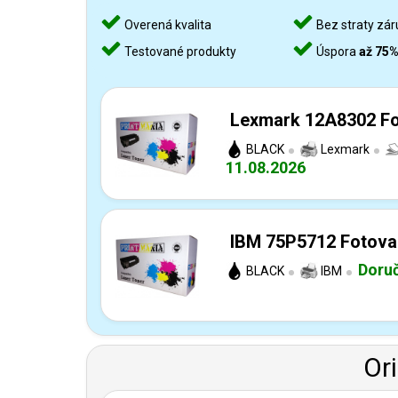
Overená kvalita
Bez straty zár
Testované produkty
Úspora
až 75
Lexmark 12A8302 Fot
BLACK
Lexmark
11.08.2026
IBM 75P5712 Fotoval
Doru
BLACK
IBM
Or