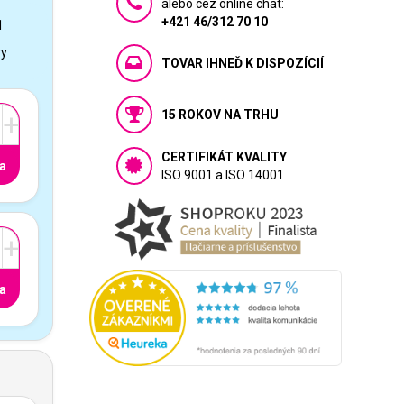
alebo cez online chat:
+421 46/312 70 10
1
vy
TOVAR IHNEĎ K DISPOZÍCIÍ
15 ROKOV NA TRHU
+
CERTIFIKÁT KVALITY
a
ISO 9001 a ISO 14001
+
a