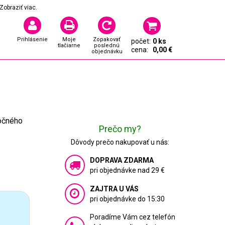
Zobraziť viac.
Prihlásenie
Moje
Zopakovať
počet:
0 ks
tlačiarne
poslednú
cena:
0,00 €
objednávku
ročného
Prečo my?
Dôvody prečo nakupovať u nás:
DOPRAVA ZDARMA
pri objednávke nad 29 €
ZAJTRA U VÁS
pri objednávke do 15:30
Poradíme Vám cez telefón