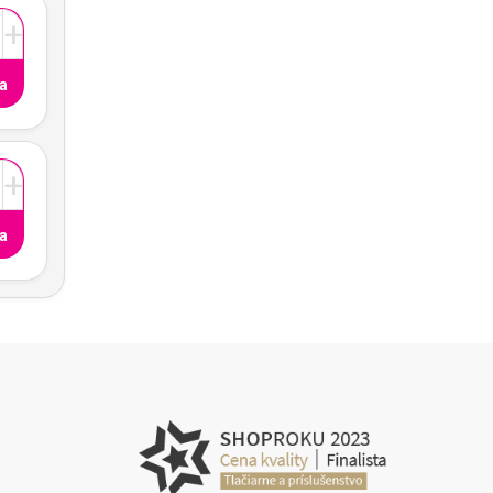
+
a
+
a