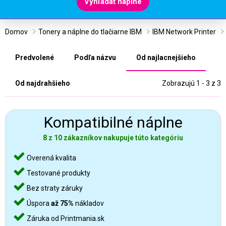
Vyhľadať náplne
Domov
Tonery a náplne do tlačiarne IBM
IBM Network Printer
Predvolené
Podľa názvu
Od najlacnejšieho
Od najdrahšieho
Zobrazujú 1 - 3 z 3
Kompatibilné náplne
8 z 10 zákazníkov nakupuje túto kategóriu
Overená kvalita
Testované produkty
Bez straty záruky
Úspora
až 75%
nákladov
Záruka od Printmania.sk