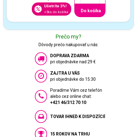
Ušetríte 3%!
Do košíka
+3ks do košíka
Prečo my?
Dôvody prečo nakupovať u nás:
DOPRAVA ZDARMA
pri objednávke nad 29 €
ZAJTRA U VÁS
pri objednávke do 15:30
Poradíme Vám cez telefón
alebo cez online chat:
+421 46/312 70 10
TOVAR IHNEĎ K DISPOZÍCIÍ
15 ROKOV NA TRHU