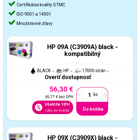
Certifikácia kvality STMC
ISO 9001 a 14001
Množstevné zľavy
HP 09A (C3909A) black -
kompatibilný
BLACK
HP
17000 strán
Overiť dostupnosť
56,30 €
-
+
45,77 €
bez DPH
Ušetríte 10%!
Do košíka
+2ks do košíka
HP 09X (C3909X) black -