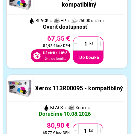
kompatibilný
BLACK
HP
25000 strán
Overiť dostupnosť
67,55 €
-
+
54,92 €
bez DPH
Ušetríte 10%!
Do košíka
+2ks do košíka
Xerox 113R00095 - kompatibilný
BLACK
Xerox
Doručíme 10.08.2026
80,90 €
-
+
65,77 €
bez DPH