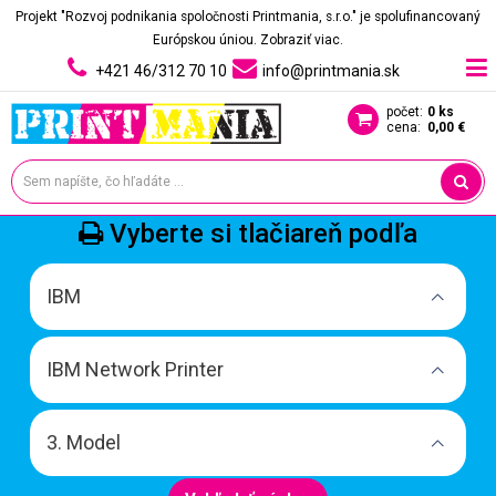
Projekt "Rozvoj podnikania spoločnosti Printmania, s.r.o." je spolufinancovaný
Európskou úniou.
Zobraziť viac.
+421 46/312 70 10
info@printmania.sk
počet:
0 ks
cena:
0,00 €
Vyberte si tlačiareň podľa
IBM
IBM Network Printer
3. Model