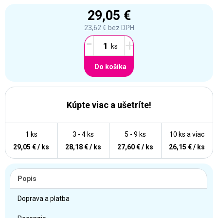
29,05 €
23,62 €
bez DPH
-
+
Do košíka
Kúpte viac a ušetríte!
1 ks
3 - 4 ks
5 - 9 ks
10 ks a viac
29,05 € / ks
28,18 € / ks
27,60 € / ks
26,15 € / ks
Popis
Doprava a platba