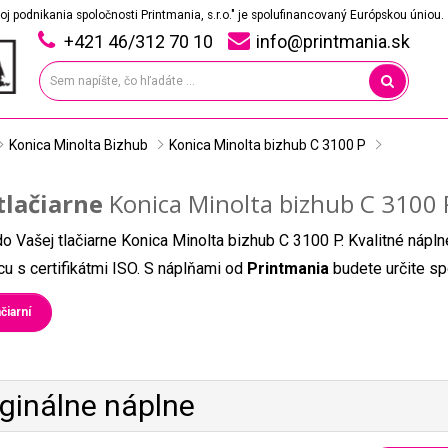
oj podnikania spoločnosti Printmania, s.r.o." je spolufinancovaný Európskou úniou.
+421 46/312 70 10
info@printmania.sk
Konica Minolta Bizhub
Konica Minolta bizhub C 3100 P
tlačiarne
Konica Minolta bizhub C 3100 
do Vašej tlačiarne Konica Minolta bizhub C 3100 P. Kvalitné nápl
u s certifikátmi ISO. S náplňami od
Printmania
budete určite sp
čiarní
iginálne náplne