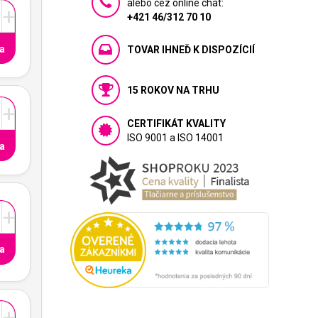
alebo cez online chat:
+
+421 46/312 70 10
a
TOVAR IHNEĎ K DISPOZÍCIÍ
15 ROKOV NA TRHU
+
CERTIFIKÁT KVALITY
ISO 9001 a ISO 14001
a
+
a
+