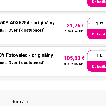
Do košík
-
50Y A0X5254 - originálny
21,25 €
Overiť dostupnosť
lta
17,28 €
bez DPH
Do košík
-
Y Fotovalec - originálny
105,30 €
Overiť dostupnosť
lta
85,61 €
bez DPH
Do košík
Informácie