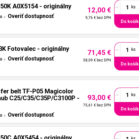
-
50K A0X5154 - originálny
12,00 €
Overiť dostupnosť
ta
9,76 €
bez DPH
Do košík
-
K Fotovalec - originálny
71,45 €
Overiť dostupnosť
ta
58,09 €
bez DPH
Do košík
-
sfer belt TF-P05 Magicolor
93,00 €
hub C25/C35/C35P/C3100P -
75,61 €
bez DPH
Do košík
Overiť dostupnosť
ta
-
50C A0X5454 - originálny