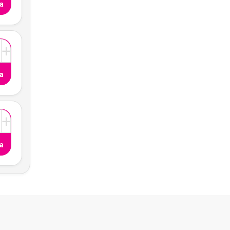
a
+
a
+
a