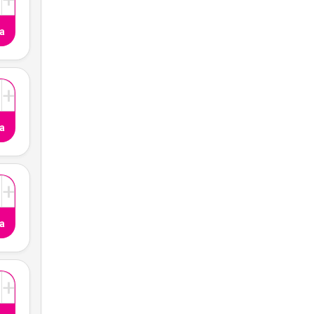
a
+
a
+
a
+