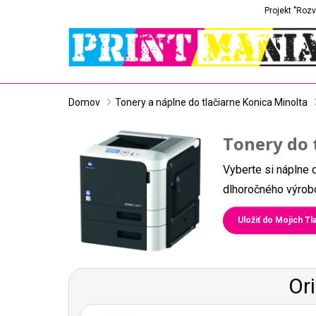
Projekt "Rozv
Domov
Tonery a náplne do tlačiarne Konica Minolta
Tonery do 
Vyberte si náplne 
dlhoročného výrobc
Uložiť do Mojich Tla
Or