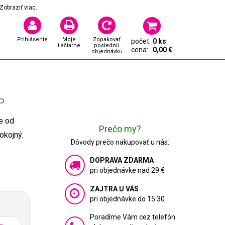
Zobraziť viac.
Prihlásenie
Moje
Zopakovať
počet:
0 ks
tlačiarne
poslednú
cena:
0,00 €
objednávku
P
ne od
Prečo my?
okojný.
Dôvody prečo nakupovať u nás:
DOPRAVA ZDARMA
pri objednávke nad 29 €
ZAJTRA U VÁS
pri objednávke do 15:30
Poradíme Vám cez telefón