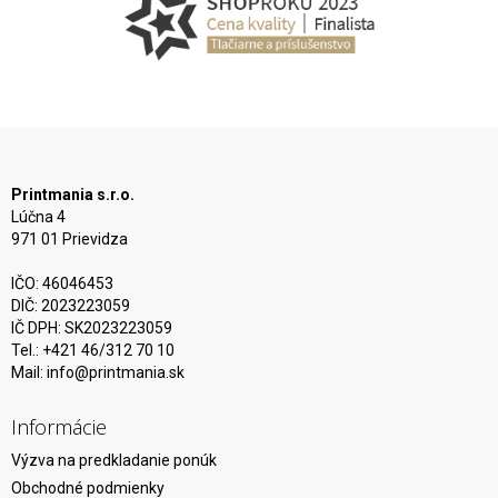
Printmania s.r.o.
Lúčna 4
971 01 Prievidza
IČO: 46046453
DIČ: 2023223059
IČ DPH: SK2023223059
Tel.: +421 46/312 70 10
Mail:
info@printmania.sk
Informácie
Výzva na predkladanie ponúk
Obchodné podmienky