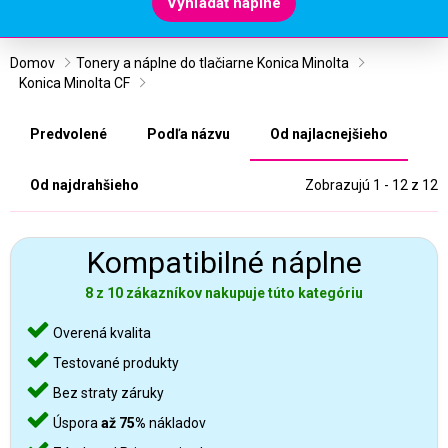
Vyhľadať náplne
Domov
Tonery a náplne do tlačiarne Konica Minolta
Konica Minolta CF
Predvolené
Podľa názvu
Od najlacnejšieho
Od najdrahšieho
Zobrazujú 1 - 12 z 12
Kompatibilné náplne
8 z 10 zákazníkov nakupuje túto kategóriu
Overená kvalita
Testované produkty
Bez straty záruky
Úspora
až 75%
nákladov