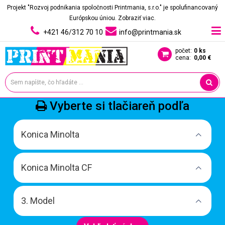
Projekt "Rozvoj podnikania spoločnosti Printmania, s.r.o." je spolufinancovaný
Európskou úniou.
Zobraziť viac.
+421 46/312 70 10
info@printmania.sk
počet:
0 ks
cena:
0,00 €
Vyberte si tlačiareň podľa
Konica Minolta
Konica Minolta CF
3. Model