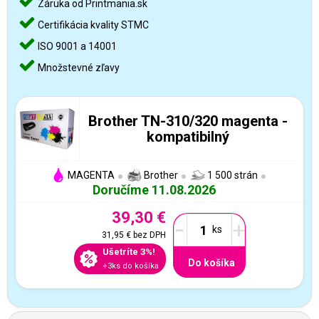
Záruka od Printmania.sk
Certifikácia kvality STMC
ISO 9001 a 14001
Množstevné zľavy
Brother TN-310/320 magenta -
kompatibilný
MAGENTA
Brother
1 500 strán
Doručíme 11.08.2026
39,30 €
-
+
31,95 €
bez DPH
Ušetríte 3%!
Do košíka
+3ks do košíka