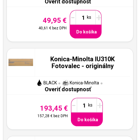
Overiť dostupnosť
-
+
49,95 €
40,61 €
bez DPH
Do košíka
Konica-Minolta IU310K
Fotovalec - originálny
BLACK
Konica-Minolta
Overiť dostupnosť
-
+
193,45 €
157,28 €
bez DPH
Do košíka