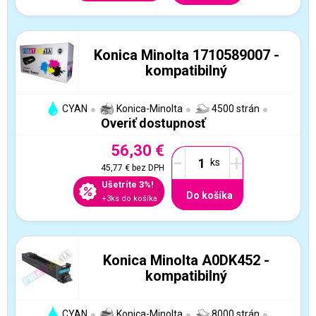
Konica Minolta 1710589007 -
kompatibilný
CYAN
Konica-Minolta
4500 strán
Overiť dostupnosť
56,30 €
-
+
45,77 €
bez DPH
Ušetríte 3%!
Do košíka
+3ks do košíka
Konica Minolta A0DK452 -
kompatibilný
CYAN
Konica-Minolta
8000 strán