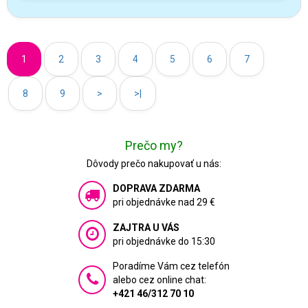
1
2
3
4
5
6
7
8
9
>
>|
Prečo my?
Dôvody prečo nakupovať u nás:
DOPRAVA ZDARMA
pri objednávke nad 29 €
ZAJTRA U VÁS
pri objednávke do 15:30
Poradíme Vám cez telefón
alebo cez online chat:
+421 46/312 70 10