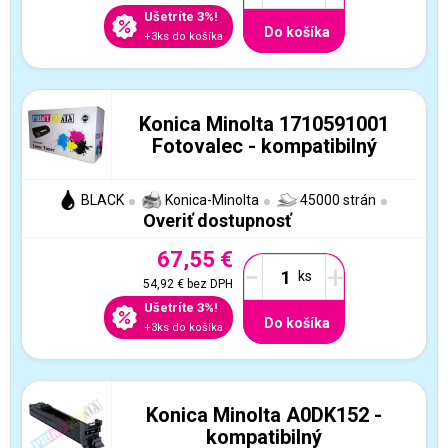
Ušetríte 3%!
Do košíka
+3ks do košíka
Konica Minolta 1710591001
Fotovalec - kompatibilný
BLACK
Konica-Minolta
45000 strán
Overiť dostupnosť
67,55 €
-
+
54,92 €
bez DPH
Ušetríte 3%!
Do košíka
+3ks do košíka
Konica Minolta A0DK152 -
kompatibilný