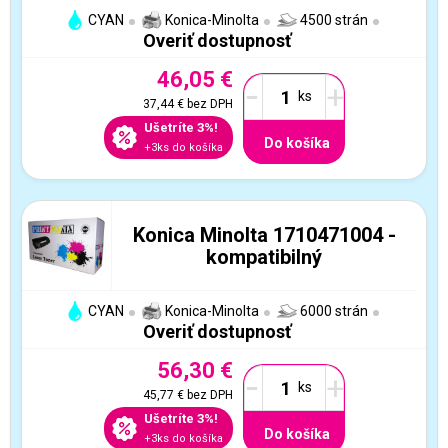
CYAN
Konica-Minolta
4500 strán
Overiť dostupnosť
46,05 €
-
+
37,44 €
bez DPH
Ušetríte 3%!
Do košíka
+3ks do košíka
Konica Minolta 1710471004 -
kompatibilný
CYAN
Konica-Minolta
6000 strán
Overiť dostupnosť
56,30 €
-
+
45,77 €
bez DPH
Ušetríte 3%!
Do košíka
+3ks do košíka