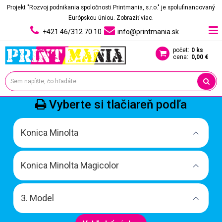
Projekt "Rozvoj podnikania spoločnosti Printmania, s.r.o." je spolufinancovaný
Európskou úniou.
Zobraziť viac.
+421 46/312 70 10
info@printmania.sk
počet:
0 ks
cena:
0,00 €
Vyberte si tlačiareň podľa
Konica Minolta
Konica Minolta Magicolor
3. Model