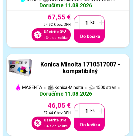
Doručíme 11.08.2026
67,55 €
-
+
54,92 €
bez DPH
Ušetríte 3%!
Do košíka
+3ks do košíka
Konica Minolta 1710517007 -
kompatibilný
MAGENTA
Konica-Minolta
4500 strán
Doručíme 11.08.2026
46,05 €
-
+
37,44 €
bez DPH
Ušetríte 3%!
Do košíka
+3ks do košíka