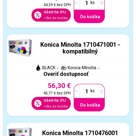
-
+
44,59 €
bez DPH
Ušetríte 3%!
Do košíka
+3ks do košíka
Konica Minolta 1710471001 -
kompatibilný
BLACK
Konica-Minolta
Overiť dostupnosť
56,30 €
-
+
45,77 €
bez DPH
Ušetríte 3%!
Do košíka
+3ks do košíka
Konica Minolta 1710476001