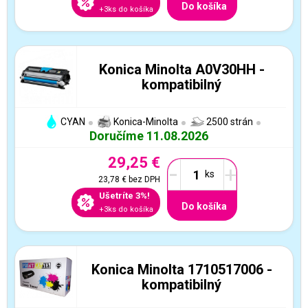
Do košíka
+3ks do košíka
Konica Minolta A0V30HH -
kompatibilný
CYAN
Konica-Minolta
2500 strán
Doručíme 11.08.2026
29,25 €
-
+
23,78 €
bez DPH
Ušetríte 3%!
Do košíka
+3ks do košíka
Konica Minolta 1710517006 -
kompatibilný