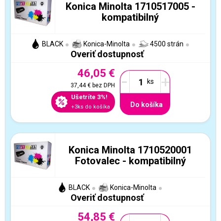
Konica Minolta 1710517005 -
kompatibilný
BLACK
Konica-Minolta
4500 strán
Overiť dostupnosť
46,05 €
-
+
37,44 €
bez DPH
Ušetríte 3%!
Do košíka
+3ks do košíka
Konica Minolta 1710520001
Fotovalec - kompatibilný
BLACK
Konica-Minolta
Overiť dostupnosť
54,85 €