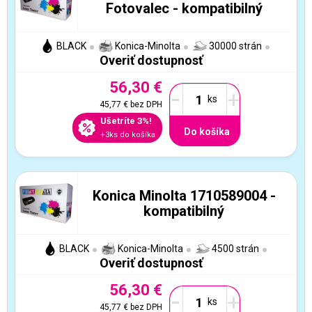
Fotovalec - kompatibilný
BLACK
Konica-Minolta
30000 strán
Overiť dostupnosť
56,30 €
-
+
45,77 €
bez DPH
Ušetríte 3%!
Do košíka
+3ks do košíka
Konica Minolta 1710589004 -
kompatibilný
BLACK
Konica-Minolta
4500 strán
Overiť dostupnosť
56,30 €
-
+
45,77 €
bez DPH