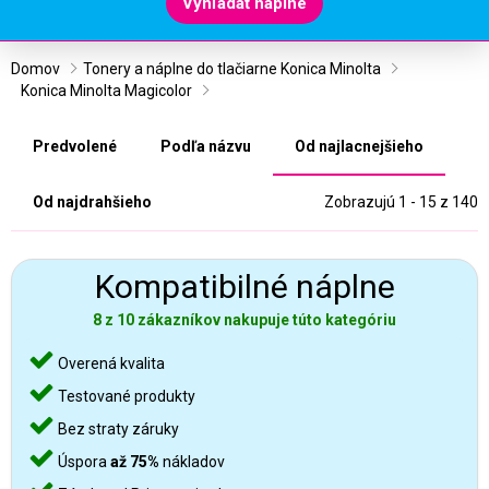
Vyhľadať náplne
Domov
Tonery a náplne do tlačiarne Konica Minolta
Konica Minolta Magicolor
Predvolené
Podľa názvu
Od najlacnejšieho
Od najdrahšieho
Zobrazujú 1 - 15 z 140
Kompatibilné náplne
8 z 10 zákazníkov nakupuje túto kategóriu
Overená kvalita
Testované produkty
Bez straty záruky
Úspora
až 75%
nákladov