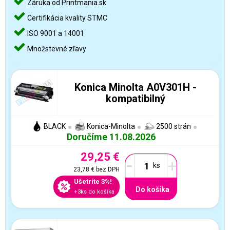
Záruka od Printmania.sk
Certifikácia kvality STMC
ISO 9001 a 14001
Množstevné zľavy
Konica Minolta A0V301H -
kompatibilný
BLACK
Konica-Minolta
2500 strán
Doručíme 11.08.2026
29,25 €
-
+
23,78 €
bez DPH
Ušetríte 3%!
Do košíka
+3ks do košíka