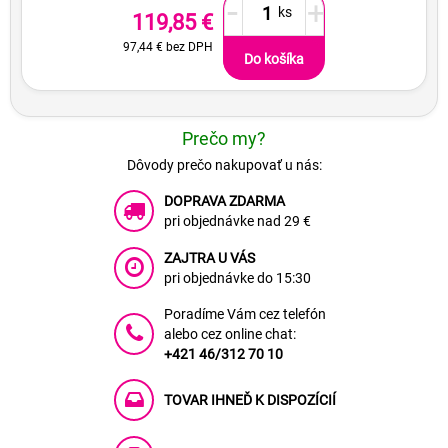
-
+
119,85 €
97,44 €
bez DPH
Do košíka
Prečo my?
Dôvody prečo nakupovať u nás:
DOPRAVA ZDARMA
pri objednávke nad 29 €
ZAJTRA U VÁS
pri objednávke do 15:30
Poradíme Vám cez telefón
alebo cez online chat:
+421 46/312 70 10
TOVAR IHNEĎ K DISPOZÍCIÍ