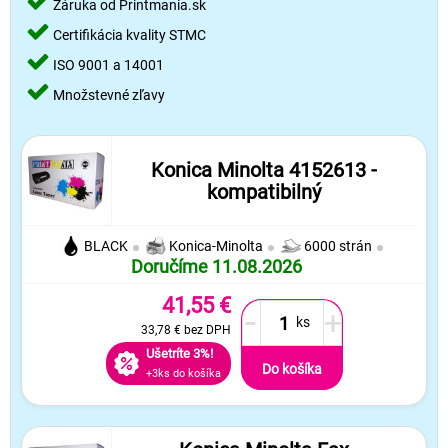
Záruka od Printmania.sk
Certifikácia kvality STMC
ISO 9001 a 14001
Množstevné zľavy
Konica Minolta 4152613 -
kompatibilný
BLACK
Konica-Minolta
6000 strán
Doručíme 11.08.2026
41,55 €
-
+
33,78 €
bez DPH
Ušetríte 3%!
Do košíka
+3ks do košíka