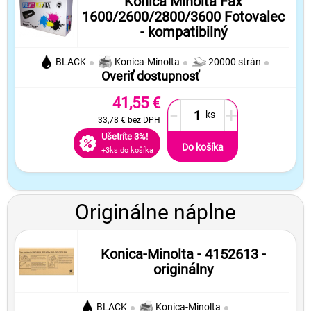
Konica Minolta Fax
1600/2600/2800/3600 Fotovalec
- kompatibilný
BLACK
Konica-Minolta
20000 strán
Overiť dostupnosť
41,55 €
-
+
33,78 €
bez DPH
Ušetríte 3%!
Do košíka
+3ks do košíka
Originálne náplne
Konica-Minolta - 4152613 -
originálny
BLACK
Konica-Minolta