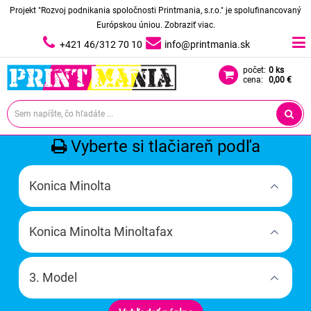
Projekt "Rozvoj podnikania spoločnosti Printmania, s.r.o." je spolufinancovaný
Európskou úniou.
Zobraziť viac.
+421 46/312 70 10
info@printmania.sk
počet:
0 ks
cena:
0,00 €
Vyberte si tlačiareň podľa
Konica Minolta
Konica Minolta Minoltafax
3. Model