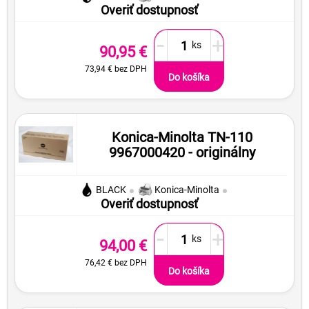
Overiť dostupnosť
-
+
90,95 €
73,94 €
bez DPH
Do košíka
Konica-Minolta TN-110
9967000420 - originálny
BLACK
Konica-Minolta
Overiť dostupnosť
-
+
94,00 €
76,42 €
bez DPH
Do košíka