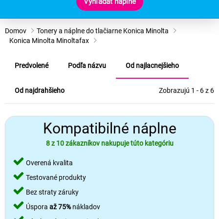
Vyhľadať náplne
Domov
Tonery a náplne do tlačiarne Konica Minolta
Konica Minolta Minoltafax
Predvolené
Podľa názvu
Od najlacnejšieho
Od najdrahšieho
Zobrazujú 1 - 6 z 6
Kompatibilné náplne
8 z 10 zákazníkov nakupuje túto kategóriu
Overená kvalita
Testované produkty
Bez straty záruky
Úspora
až 75%
nákladov