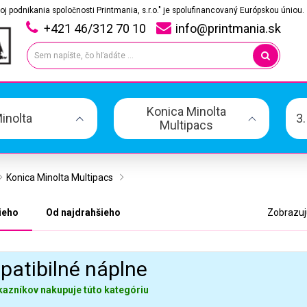
oj podnikania spoločnosti Printmania, s.r.o." je spolufinancovaný Európskou úniou.
+421 46/312 70 10
info@printmania.sk
Konica Minolta
inolta
3
Multipacs
Konica Minolta Multipacs
ieho
Od najdrahšieho
Zobrazujú
atibilné náplne
kazníkov nakupuje túto kategóriu