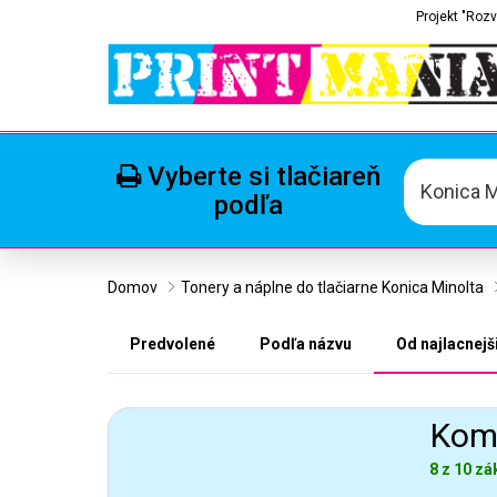
Projekt "Rozv
Vyberte si tlačiareň
Konica M
podľa
Domov
Tonery a náplne do tlačiarne Konica Minolta
Predvolené
Podľa názvu
Od najlacnejš
Komp
8 z 10 zá