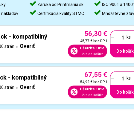
uky
Záruka od Printmania.sk
ISO 9001 a 1400
%
nákladov
Certifikácia kvality STMC
Množstevné zľa
56,30 €
-
ck - kompatibilný
45,77 €
bez DPH
Overiť
0 strán
Ušetríte 10%!
Do košík
+2ks do košíka
67,55 €
-
ck - kompatibilný
54,92 €
bez DPH
Overiť
0 strán
Ušetríte 10%!
Do košík
+2ks do košíka