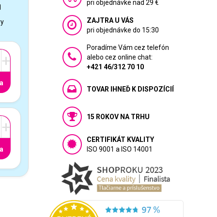
pri objednávke nad 29 €
1
ZAJTRA U VÁS
vy
pri objednávke do 15:30
Poradíme Vám cez telefón
+
alebo cez online chat:
+421 46/312 70 10
a
TOVAR IHNEĎ K DISPOZÍCIÍ
15 ROKOV NA TRHU
+
CERTIFIKÁT KVALITY
a
ISO 9001 a ISO 14001