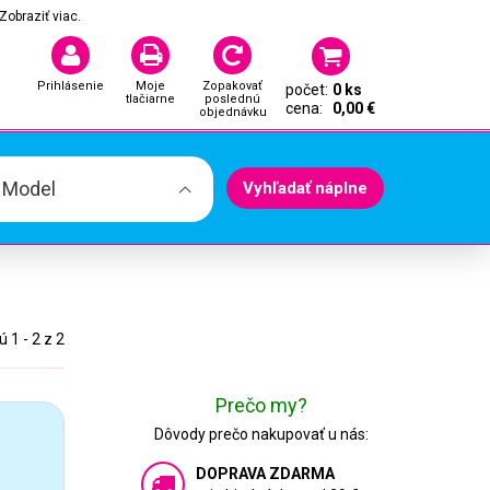
Zobraziť viac.
Prihlásenie
Moje
Zopakovať
počet:
0 ks
tlačiarne
poslednú
cena:
0,00 €
objednávku
. Model
Vyhľadať náplne
 1 - 2 z 2
Prečo my?
Dôvody prečo nakupovať u nás:
DOPRAVA ZDARMA