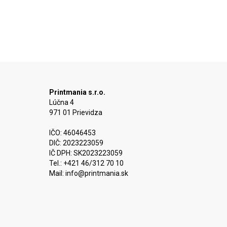
Printmania s.r.o.
Lúčna 4
971 01 Prievidza
IČO: 46046453
DIČ: 2023223059
IČ DPH: SK2023223059
Tel.: +421 46/312 70 10
Mail:
info@printmania.sk