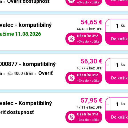
Overiť dostupnosť
ta
+3ks do košíka
54,65 €
-
alec - kompatibilný
44,43 €
bez DPH
učíme 11.08.2026
Ušetríte 3%!
Do košík
+3ks do košíka
56,30 €
-
000877 - kompatibilný
45,77 €
bez DPH
Overiť
ta
4000 strán
Ušetríte 3%!
Do košík
+3ks do košíka
57,95 €
-
alec - Kompatibilný
47,11 €
bez DPH
riť dostupnosť
Ušetríte 3%!
Do košík
+3ks do košíka