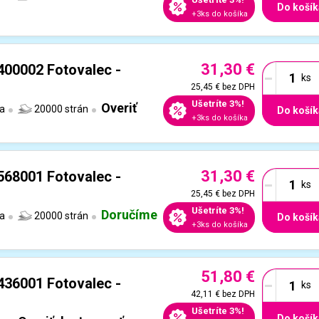
Do košík
+3ks do košíka
31,30 €
-
400002 Fotovalec -
25,45 €
bez DPH
Ušetríte 3%!
Overiť
ta
20000 strán
Do košík
+3ks do košíka
31,30 €
-
568001 Fotovalec -
25,45 €
bez DPH
Ušetríte 3%!
Doručíme
ta
20000 strán
Do košík
+3ks do košíka
51,80 €
-
436001 Fotovalec -
42,11 €
bez DPH
Ušetríte 3%!
Do košík