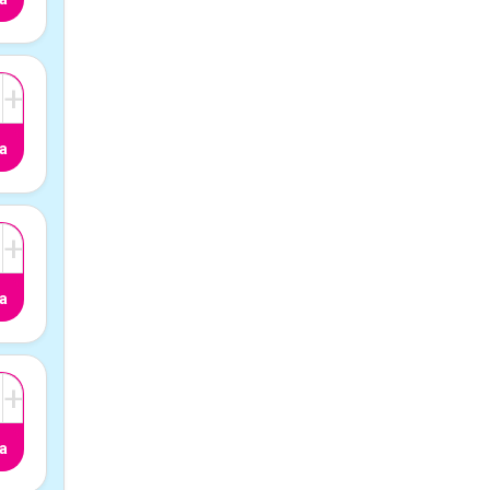
+
a
+
a
+
a