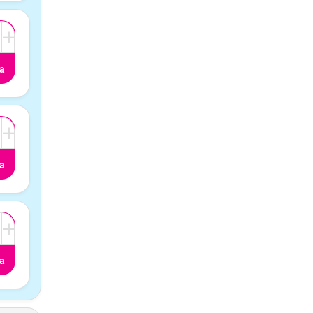
+
a
+
a
+
a