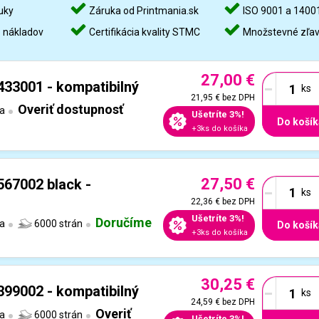
uky
Záruka od Printmania.sk
ISO 9001 a 1400
%
nákladov
Certifikácia kvality STMC
Množstevné zľa
27,00 €
-
433001 - kompatibilný
21,95 €
bez DPH
Overiť dostupnosť
ta
Ušetríte 3%!
Do košík
+3ks do košíka
27,50 €
-
567002 black -
22,36 €
bez DPH
Ušetríte 3%!
Doručíme
ta
6000 strán
Do košík
+3ks do košíka
30,25 €
-
399002 - kompatibilný
24,59 €
bez DPH
Overiť
ta
6000 strán
Ušetríte 3%!