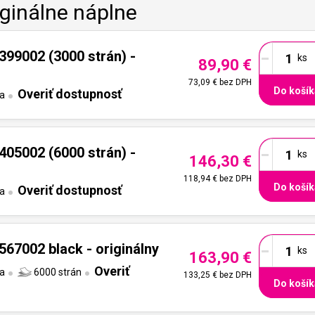
iginálne náplne
-
399002 (3000 strán) -
89,90 €
73,09 €
bez DPH
Do košík
Overiť dostupnosť
ta
-
405002 (6000 strán) -
146,30 €
118,94 €
bez DPH
Do košík
Overiť dostupnosť
ta
-
67002 black - originálny
163,90 €
Overiť
ta
6000 strán
133,25 €
bez DPH
Do košík