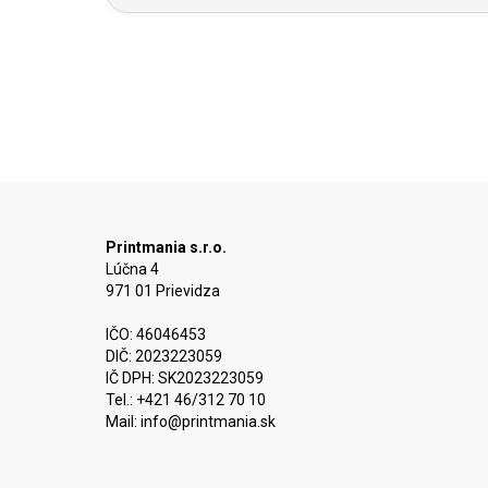
Printmania s.r.o.
Lúčna 4
971 01 Prievidza
IČO: 46046453
DIČ: 2023223059
IČ DPH: SK2023223059
Tel.: +421 46/312 70 10
Mail:
info@printmania.sk