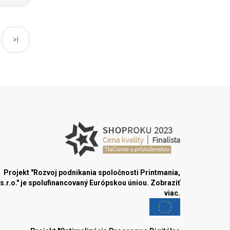
>|
Projekt "Rozvoj podnikania spoločnosti Printmania,
s.r.o." je spolufinancovaný Európskou úniou.
Zobraziť
viac.