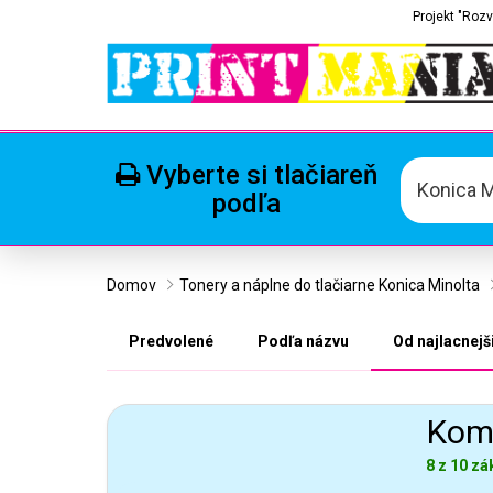
Projekt "Rozv
Vyberte si tlačiareň
Konica M
podľa
Domov
Tonery a náplne do tlačiarne Konica Minolta
Predvolené
Podľa názvu
Od najlacnejš
Komp
8 z 10 zá