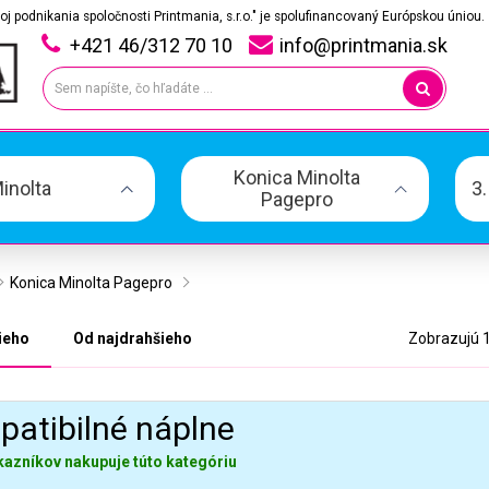
oj podnikania spoločnosti Printmania, s.r.o." je spolufinancovaný Európskou úniou.
+421 46/312 70 10
info@printmania.sk
Konica Minolta
inolta
3
Pagepro
Konica Minolta Pagepro
ieho
Od najdrahšieho
Zobrazujú 1
atibilné náplne
kazníkov nakupuje túto kategóriu