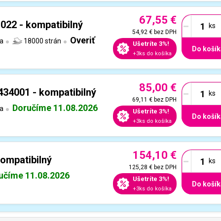
67,55 €
-
022 - kompatibilný
54,92 €
bez DPH
Overiť
ta
18000 strán
Ušetríte 3%!
Do košík
+3ks do košíka
85,00 €
-
434001 - kompatibilný
69,11 €
bez DPH
Doručíme 11.08.2026
ta
Ušetríte 3%!
Do košík
+3ks do košíka
154,10 €
-
ompatibilný
125,28 €
bez DPH
učíme 11.08.2026
Ušetríte 3%!
Do košík
+3ks do košíka