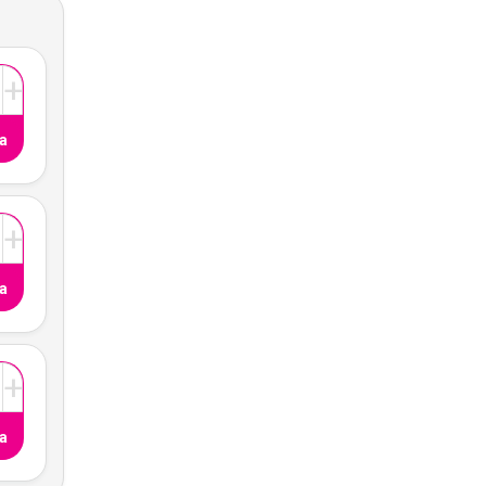
+
a
+
a
+
a