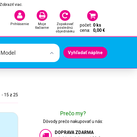
Zobraziť viac.
Prihlásenie
Moje
Zopakovať
počet:
0 ks
tlačiarne
poslednú
cena:
0,00 €
objednávku
. Model
Vyhľadať náplne
 - 15 z 25
Prečo my?
Dôvody prečo nakupovať u nás:
DOPRAVA ZDARMA