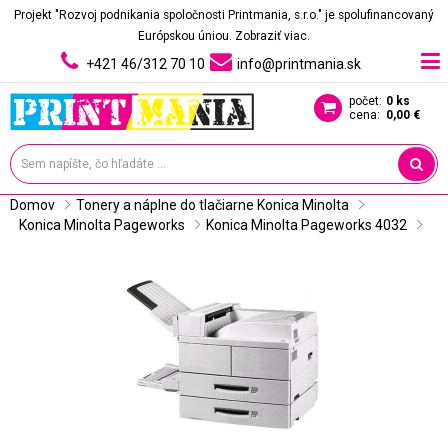
Projekt "Rozvoj podnikania spoločnosti Printmania, s.r.o." je spolufinancovaný
Európskou úniou.
Zobraziť viac.
+421 46/312 70 10
info@printmania.sk
počet:
0 ks
cena:
0,00 €
Domov
Tonery a náplne do tlačiarne Konica Minolta
Konica Minolta Pageworks
Konica Minolta Pageworks 4032