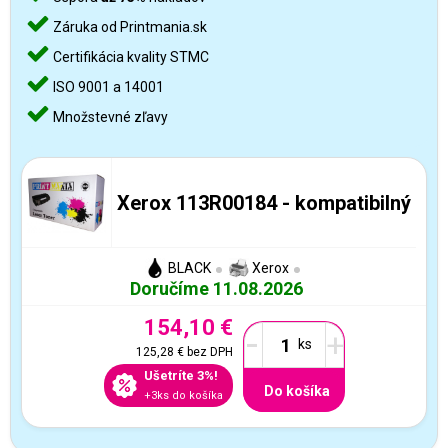
Záruka od Printmania.sk
Certifikácia kvality STMC
ISO 9001 a 14001
Množstevné zľavy
Xerox 113R00184 - kompatibilný
BLACK
Xerox
Doručíme 11.08.2026
154,10 €
-
+
125,28 €
bez DPH
Ušetríte 3%!
Do košíka
+3ks do košíka