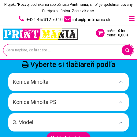
Projekt "Rozvoj podnikania spoločnosti Printmania, s.r.o." je spolufinancovaný
Európskou úniou.
Zobraziť viac.
+421 46/312 70 10
info@printmania.sk
počet:
0 ks
cena:
0,00 €
Vyberte si tlačiareň podľa
Konica Minolta
Konica Minolta PS
3. Model