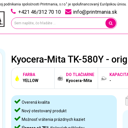
oj podnikania spoločnosti Printmania, s.r.o." je spolufinancovaný Európskou úniou.
+421 46/312 70 10
info@printmania.sk
Kyocera-Mita TK-580Y - orig
FARBA
DO TLAČIARNE
KAPACIT
YELLOW
Kyocera-Mita
-
Overená kvalita
Nový otestovaný produkt
Možnosť vrátenia prázdnych kaziet