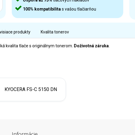
Úspora až 75%
tlačových nákladov
100% kompatibilita
s vašou tlačiarňou
visiace produkty
Kvalita tonerov
á kvalita tlače s originálnym tonerom.
Doživotná záruka
.
KYOCERA FS-C 5150 DN
Informácie