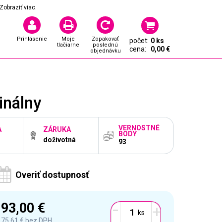
Zobraziť viac.
Prihlásenie
Moje
Zopakovať
počet:
0 ks
tlačiarne
poslednú
cena:
0,00 €
objednávku
inálny
VERNOSTNÉ
A
ZÁRUKA
BODY
doživotná
93
Overiť dostupnosť
-
93,00 €
+
75,61 €
bez DPH