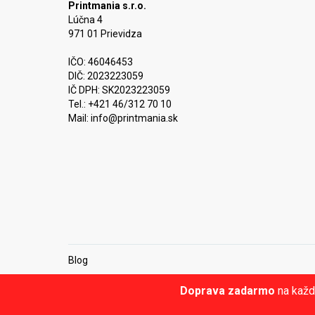
Printmania s.r.o.
Lúčna 4
971 01 Prievidza
IČO: 46046453
DIČ: 2023223059
IČ DPH: SK2023223059
Tel.: +421 46/312 70 10
Mail:
info@printmania.sk
Blog
Doprava zadarmo
na každ
© Printmania.sk •
NajReklama.sk - tvorba eshopu