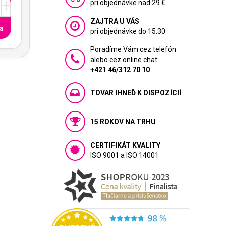
+
pri objednávke nad 29 €
ZAJTRA U VÁS
a
pri objednávke do 15:30
Poradíme Vám cez telefón
alebo cez online chat:
+421 46/312 70 10
TOVAR IHNEĎ K DISPOZÍCIÍ
15 ROKOV NA TRHU
CERTIFIKÁT KVALITY
ISO 9001 a ISO 14001