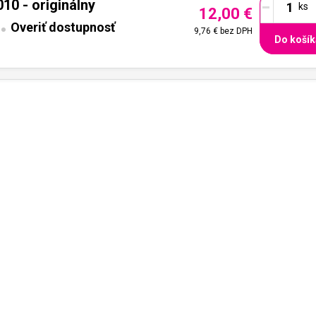
-
10 - originálny
12,00 €
Overiť dostupnosť
9,76 €
bez DPH
Do košík