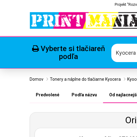
Projekt "Rozv
Vyberte si tlačiareň
Kyocera
podľa
Domov
Tonery a náplne do tlačiarne Kyocera
Kyoc
Predvolené
Podľa názvu
Od najlacnejš
Or