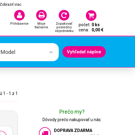
Zobraziť viac.
Prihlásenie
Moje
Zopakovať
počet:
0 ks
tlačiarne
poslednú
cena:
0,00 €
objednávku
. Model
Vyhľadať náplne
 1 - 1 z 1
Prečo my?
Dôvody prečo nakupovať u nás:
DOPRAVA ZDARMA