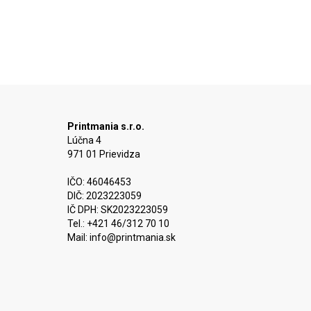
Printmania s.r.o.
Lúčna 4
971 01 Prievidza
IČO: 46046453
DIČ: 2023223059
IČ DPH: SK2023223059
Tel.: +421 46/312 70 10
Mail:
info@printmania.sk