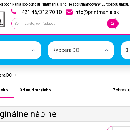
oj podnikania spoločnosti Printmania, s.r.o." je spolufinancovaný Európskou úniou.
+421 46/312 70 10
info@printmania.sk
Kyocera DC
3
era DC
ieho
Od najdrahšieho
Zobrazujú
iginálne náplne