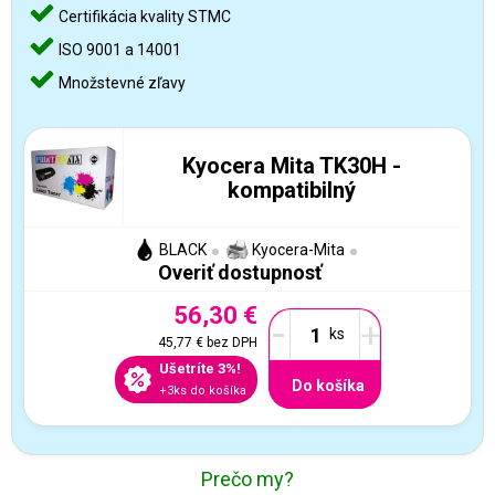
Certifikácia kvality STMC
ISO 9001 a 14001
Množstevné zľavy
Kyocera Mita TK30H -
kompatibilný
BLACK
Kyocera-Mita
Overiť dostupnosť
56,30 €
-
+
45,77 €
bez DPH
Ušetríte 3%!
Do košíka
+3ks do košíka
Prečo my?