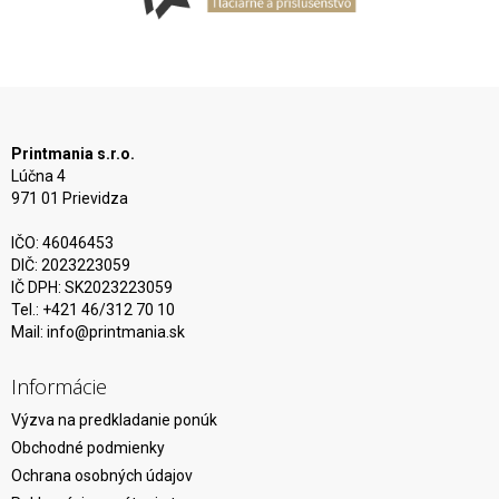
Printmania s.r.o.
Lúčna 4
971 01 Prievidza
IČO: 46046453
DIČ: 2023223059
IČ DPH: SK2023223059
Tel.: +421 46/312 70 10
Mail:
info@printmania.sk
Informácie
Výzva na predkladanie ponúk
Obchodné podmienky
Ochrana osobných údajov