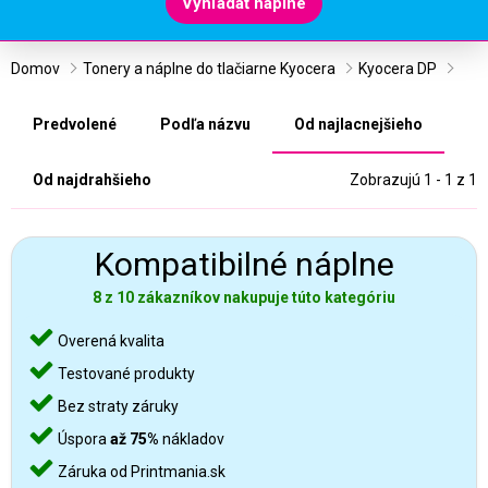
Vyhľadať náplne
Domov
Tonery a náplne do tlačiarne Kyocera
Kyocera DP
Predvolené
Podľa názvu
Od najlacnejšieho
Od najdrahšieho
Zobrazujú 1 - 1 z 1
Kompatibilné náplne
8 z 10 zákazníkov nakupuje túto kategóriu
Overená kvalita
Testované produkty
Bez straty záruky
Úspora
až 75%
nákladov
Záruka od Printmania.sk