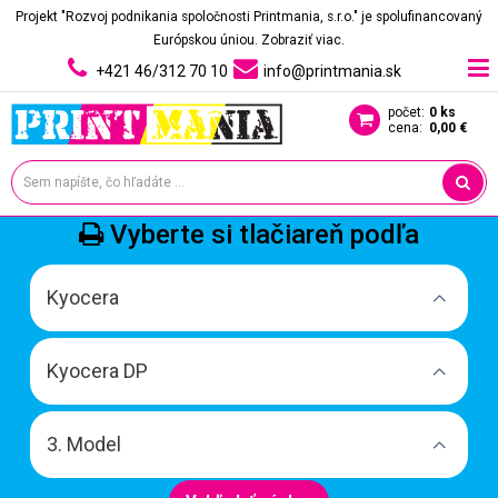
Projekt "Rozvoj podnikania spoločnosti Printmania, s.r.o." je spolufinancovaný
Európskou úniou.
Zobraziť viac.
+421 46/312 70 10
info@printmania.sk
počet:
0 ks
cena:
0,00 €
Vyberte si tlačiareň podľa
Kyocera
Kyocera DP
3. Model