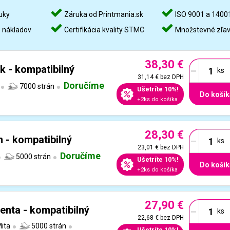
uky
Záruka od Printmania.sk
ISO 9001 a 1400
%
nákladov
Certifikácia kvality STMC
Množstevné zľa
38,30 €
-
k - kompatibilný
31,14 €
bez DPH
Doručíme
7000 strán
Ušetríte 10%!
Do košík
+2ks do košíka
28,30 €
-
 - kompatibilný
23,01 €
bez DPH
Doručíme
5000 strán
Ušetríte 10%!
Do košík
+2ks do košíka
27,90 €
-
nta - kompatibilný
22,68 €
bez DPH
ita
5000 strán
Ušetríte 10%!