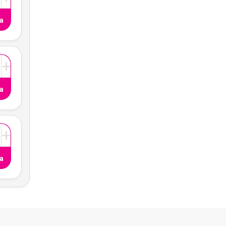
a
+
a
+
a