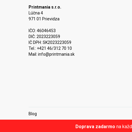
Printmania s.r.o.
Lúčna 4
971 01 Prievidza
IČO: 46046453
DIČ: 2023223059
IČ DPH: SK2023223059
Tel.: +421 46/312 70 10
Mail:
info@printmania.sk
Blog
Doprava zadarmo
na každ
© Printmania.sk •
NajReklama.sk - tvorba eshopu