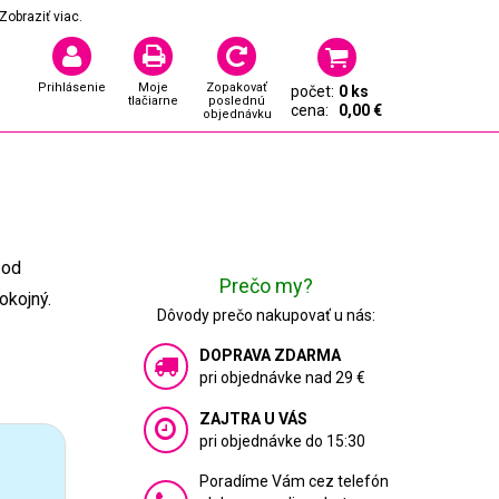
Zobraziť viac.
Prihlásenie
Moje
Zopakovať
počet:
0 ks
tlačiarne
poslednú
cena:
0,00 €
objednávku
 od
Prečo my?
okojný.
Dôvody prečo nakupovať u nás:
DOPRAVA ZDARMA
pri objednávke nad 29 €
ZAJTRA U VÁS
pri objednávke do 15:30
Poradíme Vám cez telefón