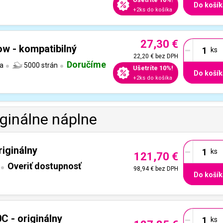
Do košík
+2ks do košíka
27,30 €
-
ow - kompatibilný
22,20 €
bez DPH
Doručíme
a
5000 strán
Ušetríte 10%!
Do košík
+2ks do košíka
iginálne náplne
-
iginálny
121,70 €
Overiť dostupnosť
98,94 €
bez DPH
Do košík
-
C - originálny