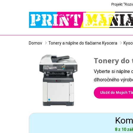
Projekt "Rozv
Domov
Tonery a náplne do tlačiarne Kyocera
Kyoc
Tonery do 
Vyberte si náplne 
dlhoročného výrobc
Uložiť do Mojich Tla
Komp
8 z 10 zá