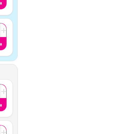
a
+
a
+
a
+