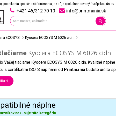
oj podnikania spoločnosti Printmania, s.r.o." je spolufinancovaný Európskou úniou.
+421 46/312 70 10
info@printmania.sk
era ECOSYS
Kyocera ECOSYS M 6026 cidn
tlačiarne
Kyocera ECOSYS M 6026 cidn
do Vašej tlačiarne Kyocera ECOSYS M 6026 cidn. Kvalitné náplne
u s certifikátmi ISO. S náplňami od
Printmania
budete určite sp
čiarní
atibilné náplne
kazníkov nakupuje túto kategóriu