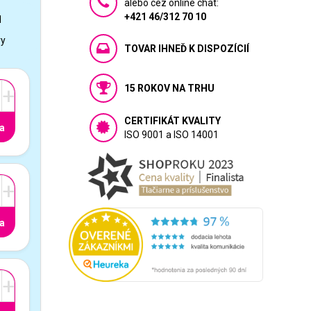
alebo cez online chat:
+421 46/312 70 10
1
vy
TOVAR IHNEĎ K DISPOZÍCIÍ
15 ROKOV NA TRHU
+
CERTIFIKÁT KVALITY
a
ISO 9001 a ISO 14001
+
a
+