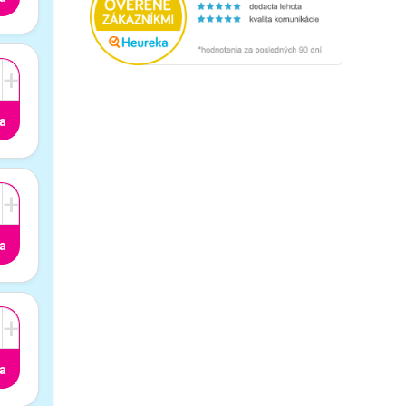
+
a
+
a
+
a