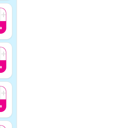
+
a
+
a
+
a