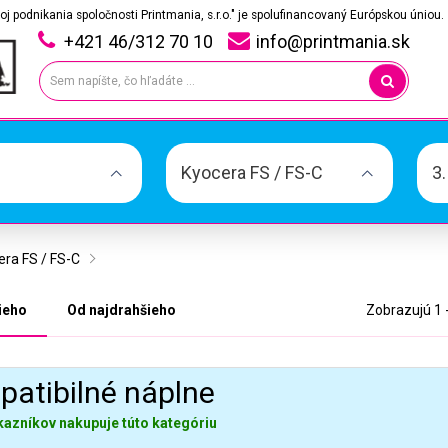
oj podnikania spoločnosti Printmania, s.r.o." je spolufinancovaný Európskou úniou.
+421 46/312 70 10
info@printmania.sk
Kyocera FS / FS-C
3
era FS / FS-C
ieho
Od najdrahšieho
Zobrazujú 1 
atibilné náplne
kazníkov nakupuje túto kategóriu