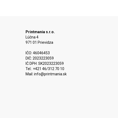
Printmania s.r.o.
Lúčna 4
971 01 Prievidza
IČO: 46046453
DIČ: 2023223059
IČ DPH: SK2023223059
Tel.: +421 46/312 70 10
Mail:
info@printmania.sk