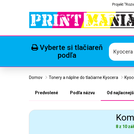
Projekt "Rozv
Vyberte si tlačiareň
Kyocera
podľa
Domov
Tonery a náplne do tlačiarne Kyocera
Kyoc
Predvolené
Podľa názvu
Od najlacnejš
Komp
8 z 10 zá