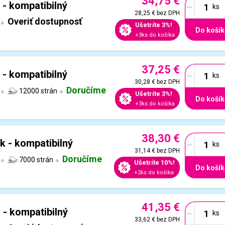
34,75 €
-
 - kompatibilný
28,25 €
bez DPH
Overiť dostupnosť
Ušetríte 3%!
Do košík
+3ks do košíka
37,25 €
-
 - kompatibilný
30,28 €
bez DPH
Doručíme
12000 strán
Ušetríte 3%!
Do košík
+3ks do košíka
38,30 €
-
k - kompatibilný
31,14 €
bez DPH
Doručíme
7000 strán
Ušetríte 10%!
Do košík
+2ks do košíka
41,35 €
-
 - kompatibilný
33,62 €
bez DPH