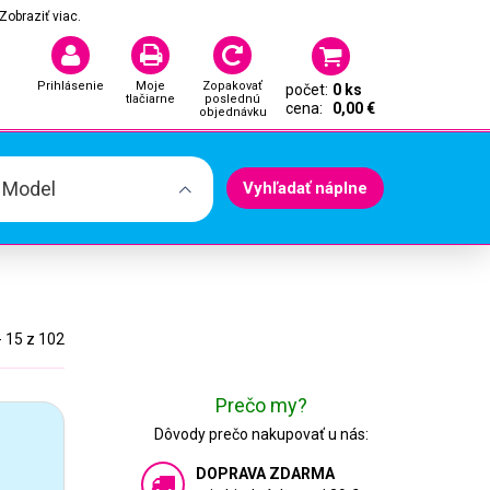
Zobraziť viac.
Prihlásenie
Moje
Zopakovať
počet:
0 ks
tlačiarne
poslednú
cena:
0,00 €
objednávku
. Model
Vyhľadať náplne
- 15 z 102
Prečo my?
Dôvody prečo nakupovať u nás:
DOPRAVA ZDARMA