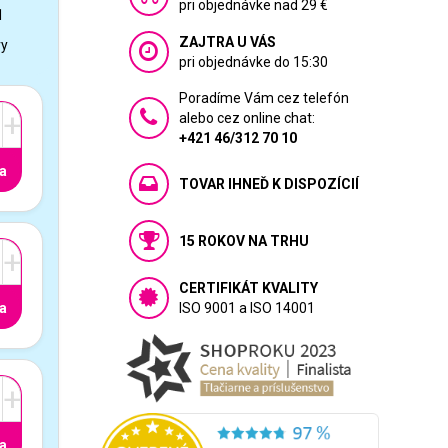
pri objednávke nad 29 €
1
ZAJTRA U VÁS
vy
pri objednávke do 15:30
Poradíme Vám cez telefón
+
alebo cez online chat:
+421 46/312 70 10
a
TOVAR IHNEĎ K DISPOZÍCIÍ
15 ROKOV NA TRHU
+
CERTIFIKÁT KVALITY
a
ISO 9001 a ISO 14001
+
a