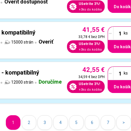
Overiť dostupnosť
Ušetríte 3%!
Do košík
+3ks do košíka
41,55 €
-
 kompatibilný
33,78 €
bez DPH
Overiť
15000 strán
Ušetríte 3%!
Do košík
+3ks do košíka
42,55 €
-
 - kompatibilný
34,59 €
bez DPH
Doručíme
12000 strán
Ušetríte 3%!
Do košík
+3ks do košíka
1
2
3
4
5
6
7
>