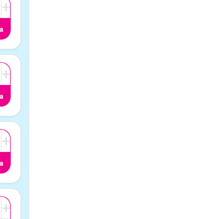
+
a
+
a
+
a
+