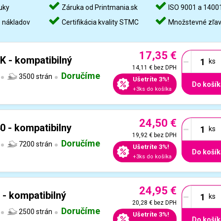
uky
Záruka od Printmania.sk
ISO 9001 a 1400
%
nákladov
Certifikácia kvality STMC
Množstevné zľa
17,35 €
-
K - kompatibilný
14,11 €
bez DPH
Doručíme
3500 strán
Ušetríte 3%!
Do košík
+3ks do košíka
24,50 €
-
0 - kompatibilny
19,92 €
bez DPH
Doručíme
7200 strán
Ušetríte 3%!
Do košík
+3ks do košíka
24,95 €
-
 - kompatibilný
20,28 €
bez DPH
Doručíme
2500 strán
Ušetríte 3%!
Do košík