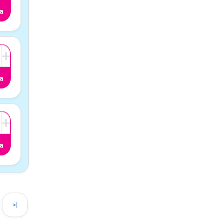
a
+
a
+
a
>|