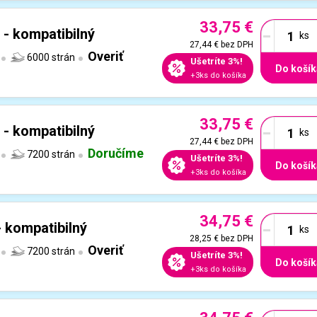
33,75 €
-
 - kompatibilný
27,44 €
bez DPH
Overiť
6000 strán
Ušetríte 3%!
Do košík
+3ks do košíka
33,75 €
-
 - kompatibilný
27,44 €
bez DPH
Doručíme
7200 strán
Ušetríte 3%!
Do košík
+3ks do košíka
34,75 €
-
- kompatibilný
28,25 €
bez DPH
Overiť
7200 strán
Ušetríte 3%!
Do košík
+3ks do košíka