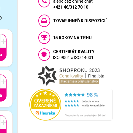
alebo cez online chat:
+421 46/312 70 10
1
vy
TOVAR IHNEĎ K DISPOZÍCIÍ
15 ROKOV NA TRHU
+
CERTIFIKÁT KVALITY
a
ISO 9001 a ISO 14001
+
a
+