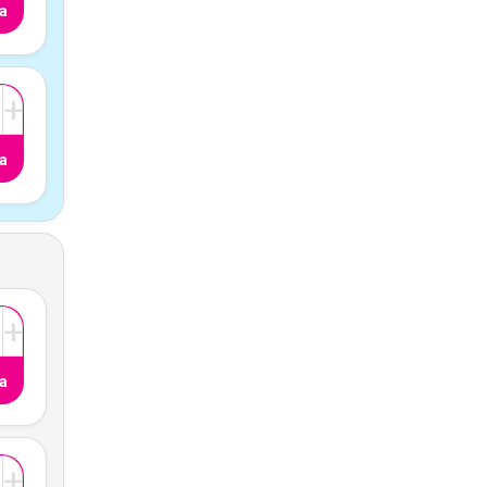
a
+
a
+
a
+