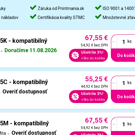
uky
Záruka od Printmania.sk
ISO 9001 a 1400
%
nákladov
Certifikácia kvality STMC
Množstevné zľa
67,55 €
-
5K - kompatibilný
54,92 €
bez DPH
Doručíme 11.08.2026
Ušetríte 3%!
Do košík
+3ks do košíka
55,25 €
-
5C - kompatibilný
44,92 €
bez DPH
Overiť dostupnosť
Ušetríte 3%!
Do košík
+3ks do košíka
67,55 €
-
5M - kompatibilný
54,92 €
bez DPH
Overiť dostupnosť
ita
Ušetríte 3%!