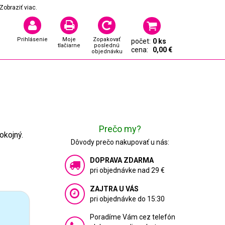
Zobraziť viac.
Prihlásenie
Moje
Zopakovať
počet:
0 ks
tlačiarne
poslednú
cena:
0,00 €
objednávku
Prečo my?
okojný.
Dôvody prečo nakupovať u nás:
DOPRAVA ZDARMA
pri objednávke nad 29 €
ZAJTRA U VÁS
pri objednávke do 15:30
Poradíme Vám cez telefón