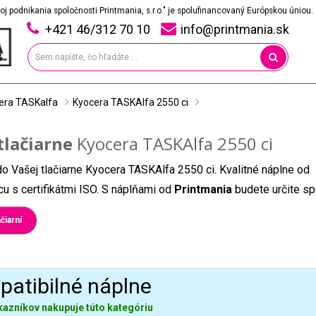
oj podnikania spoločnosti Printmania, s.r.o." je spolufinancovaný Európskou úniou.
+421 46/312 70 10
info@printmania.sk
era TASKalfa
Kyocera TASKAlfa 2550 ci
tlačiarne
Kyocera TASKAlfa 2550 ci
do Vašej tlačiarne Kyocera TASKAlfa 2550 ci. Kvalitné náplne od
u s certifikátmi ISO. S náplňami od
Printmania
budete určite sp
čiarní
atibilné náplne
kazníkov nakupuje túto kategóriu