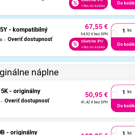
Do košík
+3ks do košíka
67,55 €
-
5Y - kompatibilný
54,92 €
bez DPH
Overiť dostupnosť
a
Ušetríte 3%!
Do košík
+3ks do košíka
iginálne náplne
-
5K - originálny
50,95 €
Overiť dostupnosť
41,42 €
bez DPH
Do košík
-
B - originálny