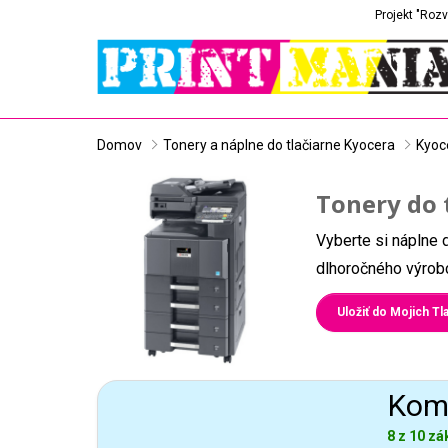
Projekt "Rozv
Domov
Tonery a náplne do tlačiarne Kyocera
Kyoc
Tonery do 
Vyberte si náplne 
dlhoročného výrobc
Uložiť do Mojich Tla
Komp
8 z 10 zá