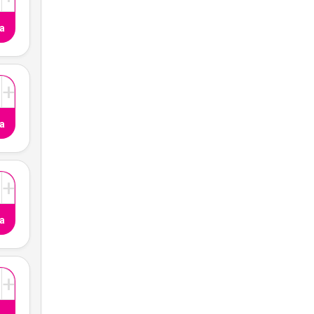
a
+
a
+
a
+