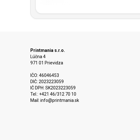
Printmania s.r.o.
Lúčna 4
971 01 Prievidza
IČO: 46046453
DIČ: 2023223059
IČ DPH: SK2023223059
Tel.: +421 46/312 70 10
Mail:
info@printmania.sk