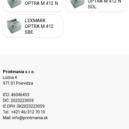
OPTRA M 412 N
OPTRA M 412 N
SOL
LEXMARK
OPTRA M 412
SBE
Printmania s.r.o.
Lúčna 4
971 01 Prievidza
IČO: 46046453
DIČ: 2023223059
IČ DPH: SK2023223059
Tel.: +421 46/312 70 10
Mail:
info@printmania.sk