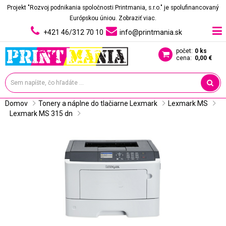
Projekt "Rozvoj podnikania spoločnosti Printmania, s.r.o." je spolufinancovaný
Európskou úniou.
Zobraziť viac.
+421 46/312 70 10
info@printmania.sk
počet:
0 ks
cena:
0,00 €
Domov
Tonery a náplne do tlačiarne Lexmark
Lexmark MS
Lexmark MS 315 dn