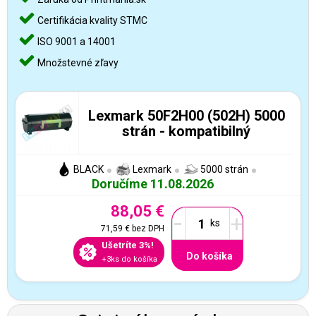
Certifikácia kvality STMC
ISO 9001 a 14001
Množstevné zľavy
Lexmark 50F2H00 (502H) 5000
strán - kompatibilný
BLACK
Lexmark
5000 strán
Doručíme 11.08.2026
88,05 €
-
+
71,59 €
bez DPH
Ušetríte 3%!
Do košíka
+3ks do košíka