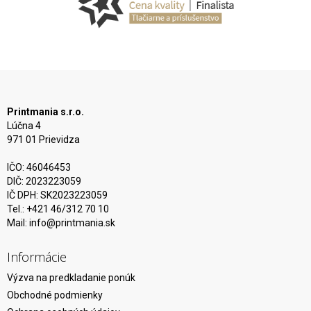
Printmania s.r.o.
Lúčna 4
971 01 Prievidza
IČO: 46046453
DIČ: 2023223059
IČ DPH: SK2023223059
Tel.: +421 46/312 70 10
Mail:
info@printmania.sk
Informácie
Výzva na predkladanie ponúk
Obchodné podmienky