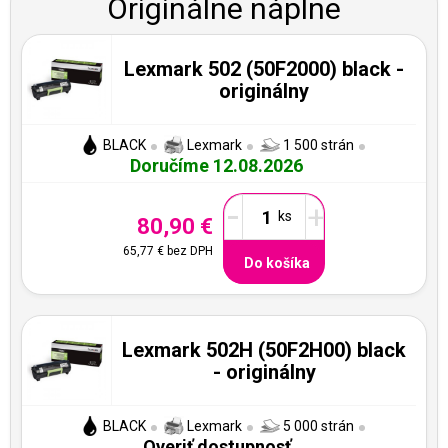
Originálne náplne
Lexmark 502 (50F2000) black -
originálny
BLACK
Lexmark
1 500 strán
Doručíme 12.08.2026
-
+
80,90 €
65,77 €
bez DPH
Do košíka
Lexmark 502H (50F2H00) black
- originálny
BLACK
Lexmark
5 000 strán
Overiť dostupnosť