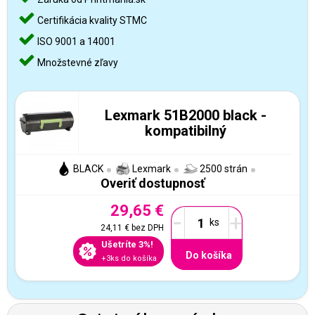
Certifikácia kvality STMC
ISO 9001 a 14001
Množstevné zľavy
Lexmark 51B2000 black -
kompatibilný
BLACK
Lexmark
2500 strán
Overiť dostupnosť
29,65 €
-
+
24,11 €
bez DPH
Ušetríte 3%!
Do košíka
+3ks do košíka