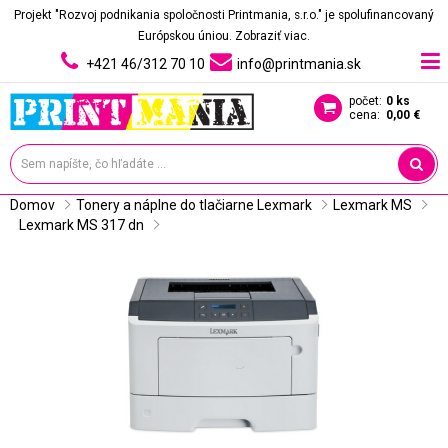
Projekt "Rozvoj podnikania spoločnosti Printmania, s.r.o." je spolufinancovaný
Európskou úniou.
Zobraziť viac.
+421 46/312 70 10
info@printmania.sk
počet:
0 ks
cena:
0,00 €
Domov
Tonery a náplne do tlačiarne Lexmark
Lexmark MS
Lexmark MS 317 dn