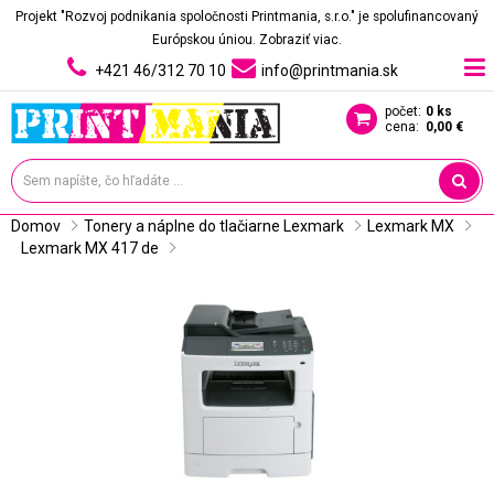
Projekt "Rozvoj podnikania spoločnosti Printmania, s.r.o." je spolufinancovaný
Európskou úniou.
Zobraziť viac.
+421 46/312 70 10
info@printmania.sk
počet:
0 ks
cena:
0,00 €
Domov
Tonery a náplne do tlačiarne Lexmark
Lexmark MX
Lexmark MX 417 de