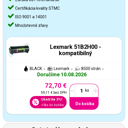
Certifikácia kvality STMC
ISO 9001 a 14001
Množstevné zľavy
Lexmark 51B2H00 -
kompatibilný
BLACK
Lexmark
8500 strán
Doručíme 10.08.2026
72,70 €
-
+
59,11 €
bez DPH
Ušetríte 3%!
Do košíka
+3ks do košíka