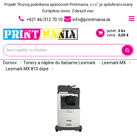
Projekt "Rozvoj podnikania spoločnosti Printmania, s.r.o." je spolufinancovaný
Európskou úniou.
Zobraziť viac.
+421 46/312 70 10
info@printmania.sk
počet:
0 ks
cena:
0,00 €
Domov
Tonery a náplne do tlačiarne Lexmark
Lexmark MX
Lexmark MX 810 dxpe