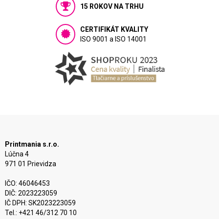
15 ROKOV NA TRHU
CERTIFIKÁT KVALITY
ISO 9001 a ISO 14001
Printmania s.r.o.
Lúčna 4
971 01 Prievidza
IČO: 46046453
DIČ: 2023223059
IČ DPH: SK2023223059
Tel.: +421 46/312 70 10