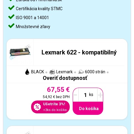
Certifikácia kvality STMC
ISO 9001 a 14001
Množstevné zľavy
Lexmark 622 - kompatibilný
BLACK
Lexmark
6000 strán
Overiť dostupnosť
67,55 €
-
+
54,92 €
bez DPH
Ušetríte 3%!
Do košíka
+3ks do košíka