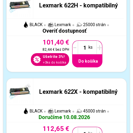
Lexmark 622H - kompatibilný
BLACK
Lexmark
25000 strán
Overiť dostupnosť
101,40 €
-
+
82,44 €
bez DPH
Ušetríte 3%!
Do košíka
+3ks do košíka
Lexmark 622X - kompatibilný
BLACK
Lexmark
45000 strán
Doručíme 10.08.2026
112,65 €