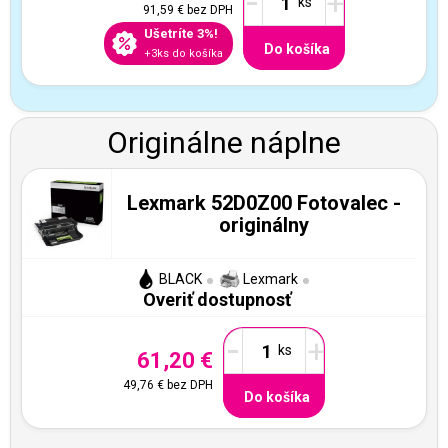
-
+
91,59 €
bez DPH
Ušetríte 3%!
Do košíka
+3ks do košíka
Originálne náplne
Lexmark 52D0Z00 Fotovalec -
originálny
BLACK
Lexmark
Overiť dostupnosť
-
+
61,20 €
49,76 €
bez DPH
Do košíka