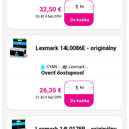
-
+
32,50 €
26,42 €
bez DPH
Do košíka
Lexmark 14L0086E - originálny
CYAN
Lexmark
Overiť dostupnosť
-
+
26,35 €
21,42 €
bez DPH
Do košíka
Lexmark 14L0175B - originálny