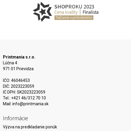
Printmania s.r.o.
Lúčna 4
971 01 Prievidza
IČO: 46046453
DIČ: 2023223059
IČ DPH: SK2023223059
Tel.: +421 46/312 70 10
Mail:
info@printmania.sk
Informácie
Výzva na predkladanie ponúk