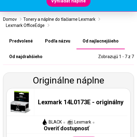
Vyhľadať náplne
Domov
Tonery a náplne do tlačiarne Lexmark
Lexmark OfficeEdge
Predvolené
Podľa názvu
Od najlacnejšieho
Od najdrahšieho
Zobrazujú 1 - 7 z 7
Originálne náplne
Lexmark 14L0173E - originálny
BLACK
Lexmark
Overiť dostupnosť