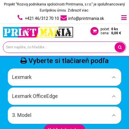
Projekt "Rozvoj podnikania spoločnosti Printmania, s.r.o." je spolufinancovaný
Európskou úniou.
Zobraziť viac.
+421 46/312 70 10
info@printmania.sk
počet:
0 ks
cena:
0,00 €
Vyberte si tlačiareň podľa
Lexmark
Lexmark OfficeEdge
3. Model