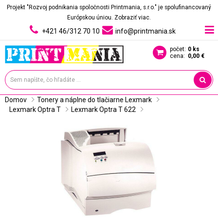
Projekt "Rozvoj podnikania spoločnosti Printmania, s.r.o." je spolufinancovaný
Európskou úniou.
Zobraziť viac.
+421 46/312 70 10
info@printmania.sk
počet:
0 ks
cena:
0,00 €
Domov
Tonery a náplne do tlačiarne Lexmark
Lexmark Optra T
Lexmark Optra T 622