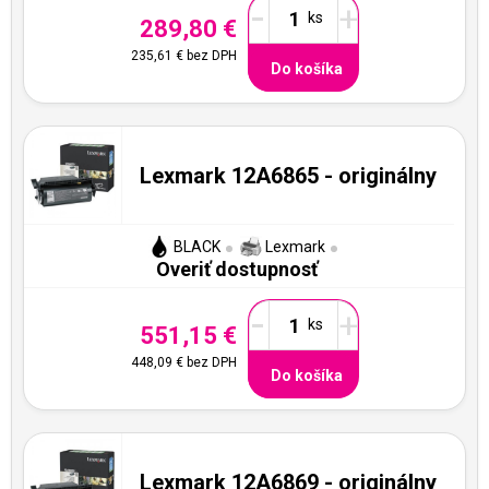
-
+
289,80 €
235,61 €
bez DPH
Do košíka
Lexmark 12A6865 - originálny
BLACK
Lexmark
Overiť dostupnosť
-
+
551,15 €
448,09 €
bez DPH
Do košíka
Lexmark 12A6869 - originálny