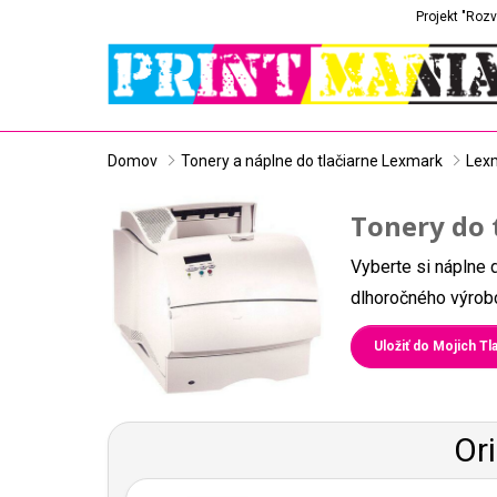
Projekt "Rozv
Domov
Tonery a náplne do tlačiarne Lexmark
Lex
Tonery do 
Vyberte si náplne 
dlhoročného výrobc
Uložiť do Mojich Tla
Or