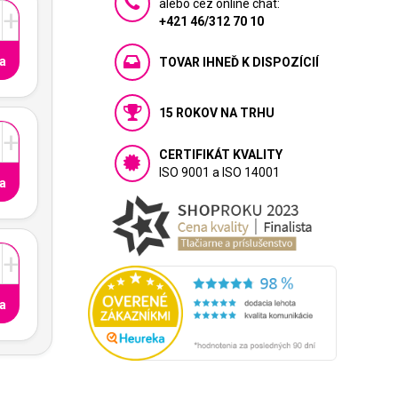
alebo cez online chat:
+
+421 46/312 70 10
a
TOVAR IHNEĎ K DISPOZÍCIÍ
15 ROKOV NA TRHU
+
CERTIFIKÁT KVALITY
ISO 9001 a ISO 14001
a
+
a