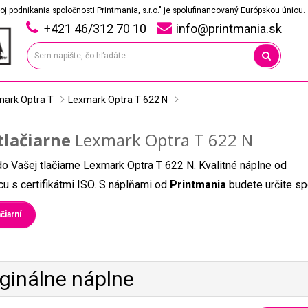
oj podnikania spoločnosti Printmania, s.r.o." je spolufinancovaný Európskou úniou.
+421 46/312 70 10
info@printmania.sk
mark Optra T
Lexmark Optra T 622 N
tlačiarne
Lexmark Optra T 622 N
do Vašej tlačiarne Lexmark Optra T 622 N. Kvalitné náplne od
u s certifikátmi ISO. S náplňami od
Printmania
budete určite sp
čiarní
iginálne náplne