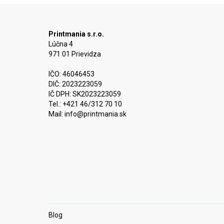
Printmania s.r.o.
Lúčna 4
971 01 Prievidza
IČO: 46046453
DIČ: 2023223059
IČ DPH: SK2023223059
Tel.: +421 46/312 70 10
Mail:
info@printmania.sk
Blog