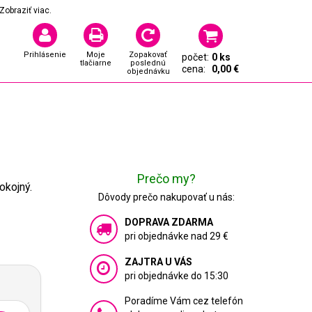
Zobraziť viac.
Prihlásenie
Moje
Zopakovať
počet:
0 ks
tlačiarne
poslednú
cena:
0,00 €
objednávku
Prečo my?
okojný.
Dôvody prečo nakupovať u nás:
DOPRAVA ZDARMA
pri objednávke nad 29 €
ZAJTRA U VÁS
pri objednávke do 15:30
Poradíme Vám cez telefón