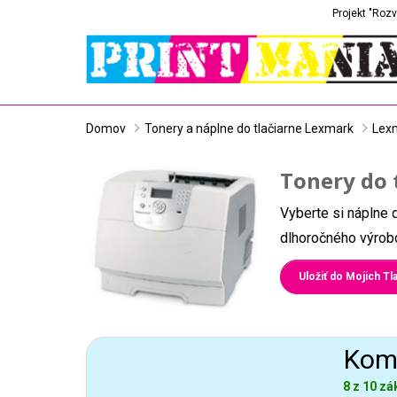
Projekt "Rozv
Domov
Tonery a náplne do tlačiarne Lexmark
Lex
Tonery do 
Vyberte si náplne 
dlhoročného výrobc
Uložiť do Mojich Tla
Komp
8 z 10 zá