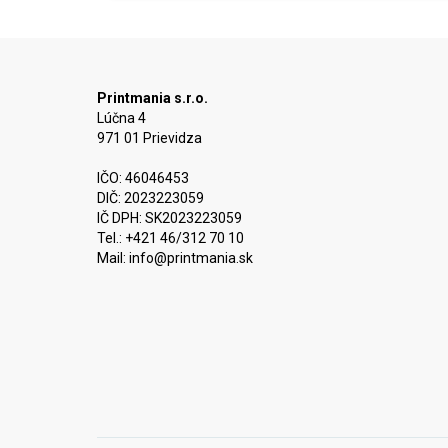
Printmania s.r.o.
Lúčna 4
971 01 Prievidza
IČO: 46046453
DIČ: 2023223059
IČ DPH: SK2023223059
Tel.: +421 46/312 70 10
Mail:
info@printmania.sk