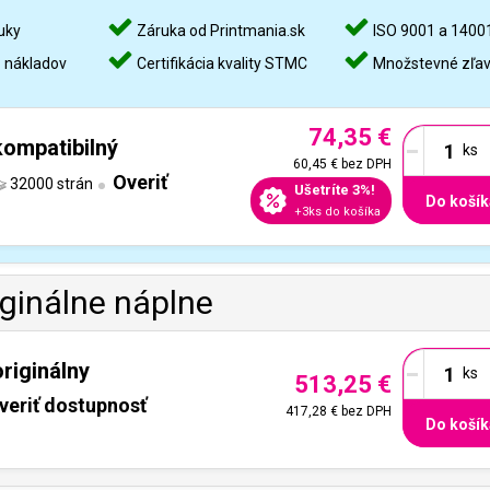
uky
Záruka od Printmania.sk
ISO 9001 a 1400
%
nákladov
Certifikácia kvality STMC
Množstevné zľa
74,35 €
-
ompatibilný
60,45 €
bez DPH
Overiť
32000 strán
Ušetríte 3%!
Do košík
+3ks do košíka
iginálne náplne
-
riginálny
513,25 €
veriť dostupnosť
417,28 €
bez DPH
Do košík