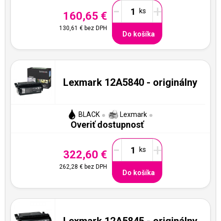
-
+
160,65 €
130,61 €
bez DPH
Do košíka
Lexmark 12A5840 - originálny
BLACK
Lexmark
Overiť dostupnosť
-
+
322,60 €
262,28 €
bez DPH
Do košíka
Lexmark 12A5845 - originálny