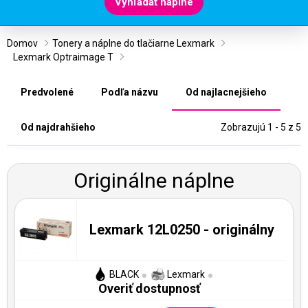
Vyhľadať náplne
Domov
Tonery a náplne do tlačiarne Lexmark
Lexmark Optraimage T
Predvolené
Podľa názvu
Od najlacnejšieho
Od najdrahšieho
Zobrazujú 1 - 5 z 5
Originálne náplne
Lexmark 12L0250 - originálny
BLACK
Lexmark
Overiť dostupnosť