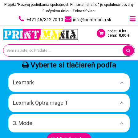
Projekt "Rozvoj podnikania spoločnosti Printmania, s.r.o." je spolufinancovaný
Európskou úniou.
Zobraziť viac.
+421 46/312 70 10
info@printmania.sk
počet:
0 ks
cena:
0,00 €
Vyberte si tlačiareň podľa
Lexmark
Lexmark Optraimage T
3. Model