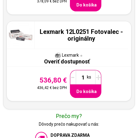
378,09 €
bez DPH
Do košíka
Lexmark 12L0251 Fotovalec -
originálny
Lexmark
Overiť dostupnosť
-
+
536,80 €
436,42 €
bez DPH
Do košíka
Prečo my?
Dôvody prečo nakupovať u nás:
DOPRAVA ZDARMA