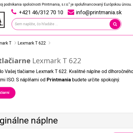
oj podnikania spoločnosti Printmania, s.r.o." je spolufinancovaný Európskou úniou.
+421 46/312 70 10
info@printmania.sk
mark T
Lexmark T 622
tlačiarne
Lexmark T 622
do Vašej tlačiarne Lexmark T 622. Kvalitné náplne od dlhoročnéh
átmi ISO. S náplňami od
Printmania
budete určite spokojný.
čiarní
iginálne náplne