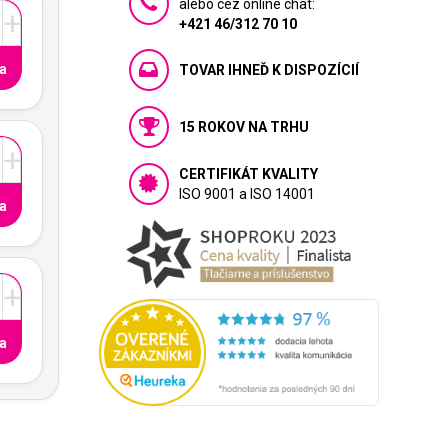
alebo cez online chat:
+
+421 46/312 70 10
a
TOVAR IHNEĎ K DISPOZÍCIÍ
15 ROKOV NA TRHU
+
CERTIFIKÁT KVALITY
ISO 9001 a ISO 14001
a
+
a