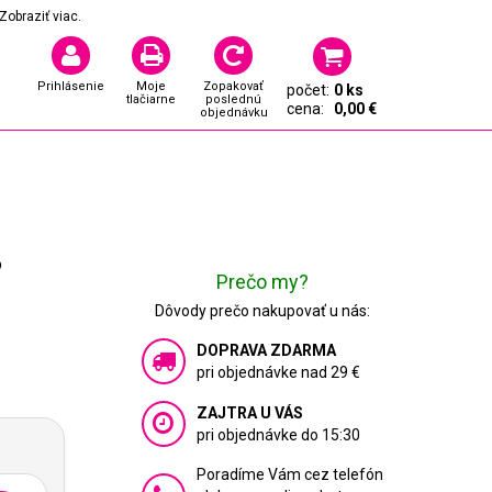
Zobraziť viac.
Prihlásenie
Moje
Zopakovať
počet:
0 ks
tlačiarne
poslednú
cena:
0,00 €
objednávku
o
Prečo my?
Dôvody prečo nakupovať u nás:
DOPRAVA ZDARMA
pri objednávke nad 29 €
ZAJTRA U VÁS
pri objednávke do 15:30
Poradíme Vám cez telefón