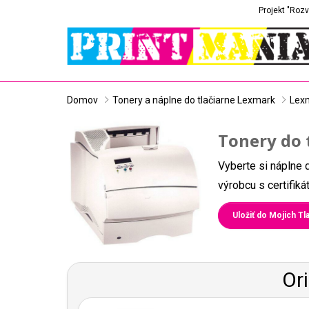
Projekt "Rozv
Domov
Tonery a náplne do tlačiarne Lexmark
Lex
Tonery do 
Vyberte si náplne 
výrobcu s certifik
Uložiť do Mojich Tla
Or