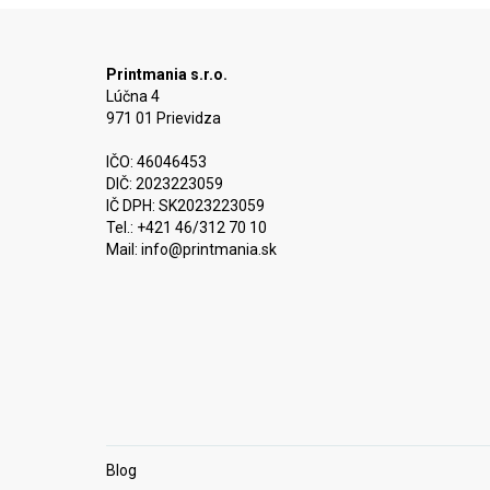
Printmania s.r.o.
Lúčna 4
971 01 Prievidza
IČO: 46046453
DIČ: 2023223059
IČ DPH: SK2023223059
Tel.: +421 46/312 70 10
Mail:
info@printmania.sk
Blog