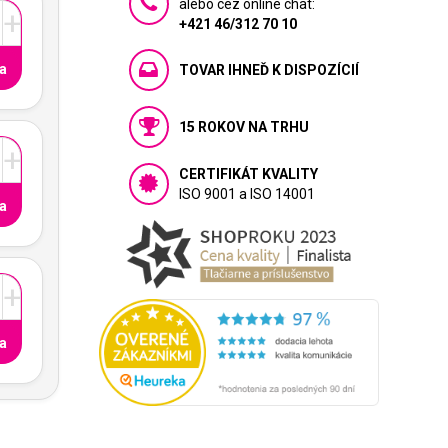
alebo cez online chat:
+
+421 46/312 70 10
a
TOVAR IHNEĎ K DISPOZÍCIÍ
15 ROKOV NA TRHU
+
CERTIFIKÁT KVALITY
ISO 9001 a ISO 14001
a
+
a