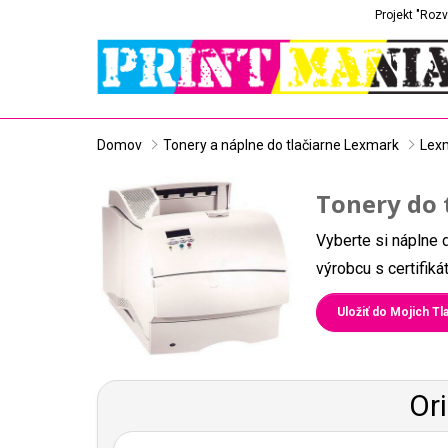
Projekt "Rozv
Domov
Tonery a náplne do tlačiarne Lexmark
Lex
Tonery do 
Vyberte si náplne 
výrobcu s certifik
Uložiť do Mojich Tla
Or