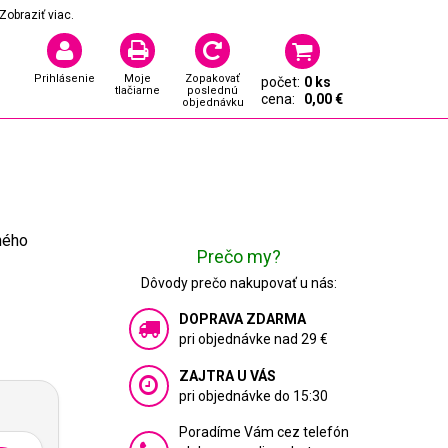
Zobraziť viac.
Prihlásenie
Moje
Zopakovať
počet:
0 ks
tlačiarne
poslednú
cena:
0,00 €
objednávku
ného
Prečo my?
Dôvody prečo nakupovať u nás:
DOPRAVA ZDARMA
pri objednávke nad 29 €
ZAJTRA U VÁS
pri objednávke do 15:30
Poradíme Vám cez telefón