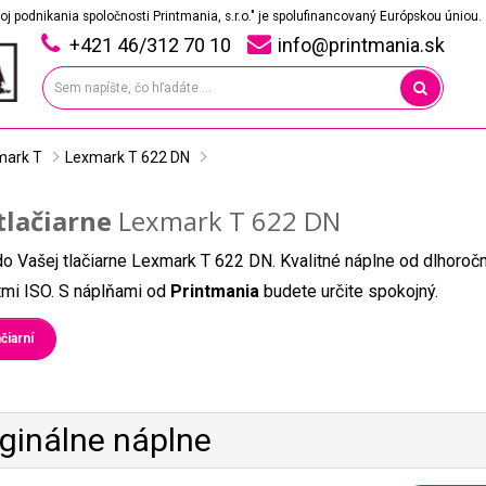
oj podnikania spoločnosti Printmania, s.r.o." je spolufinancovaný Európskou úniou.
+421 46/312 70 10
info@printmania.sk
mark T
Lexmark T 622 DN
tlačiarne
Lexmark T 622 DN
do Vašej tlačiarne Lexmark T 622 DN. Kvalitné náplne od dlhoroč
átmi ISO. S náplňami od
Printmania
budete určite spokojný.
čiarní
iginálne náplne