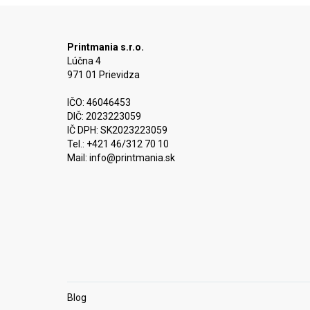
Printmania s.r.o.
Lúčna 4
971 01 Prievidza
IČO: 46046453
DIČ: 2023223059
IČ DPH: SK2023223059
Tel.: +421 46/312 70 10
Mail:
info@printmania.sk
Blog