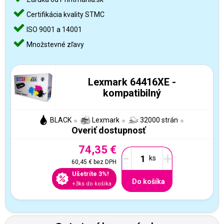
Certifikácia kvality STMC
ISO 9001 a 14001
Množstevné zľavy
Lexmark 64416XE -
kompatibilný
BLACK
Lexmark
32000 strán
Overiť dostupnosť
74,35 €
-
+
60,45 €
bez DPH
Ušetríte 3%!
Do košíka
+3ks do košíka