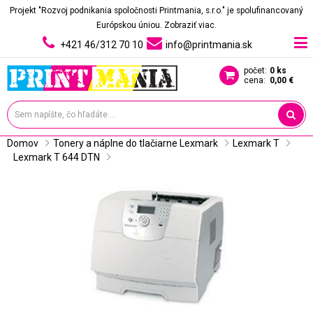
Projekt "Rozvoj podnikania spoločnosti Printmania, s.r.o." je spolufinancovaný
Európskou úniou.
Zobraziť viac.
+421 46/312 70 10
info@printmania.sk
počet:
0 ks
cena:
0,00 €
Domov
Tonery a náplne do tlačiarne Lexmark
Lexmark T
Lexmark T 644 DTN