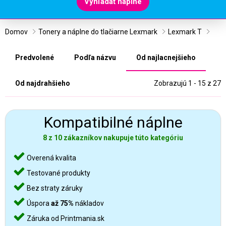
Vyhľadať náplne
Domov
Tonery a náplne do tlačiarne Lexmark
Lexmark T
Predvolené
Podľa názvu
Od najlacnejšieho
Od najdrahšieho
Zobrazujú 1 - 15 z 27
Kompatibilné náplne
8 z 10 zákazníkov nakupuje túto kategóriu
Overená kvalita
Testované produkty
Bez straty záruky
Úspora
až 75%
nákladov
Záruka od Printmania.sk