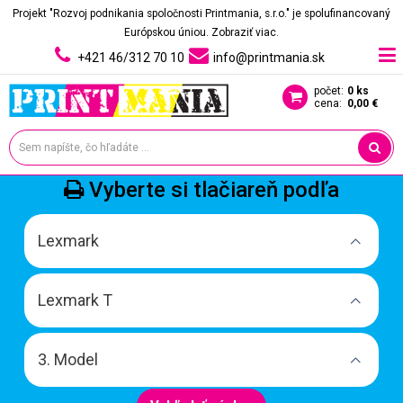
Projekt "Rozvoj podnikania spoločnosti Printmania, s.r.o." je spolufinancovaný
Európskou úniou.
Zobraziť viac.
+421 46/312 70 10
info@printmania.sk
počet:
0 ks
cena:
0,00 €
Vyberte si tlačiareň podľa
Lexmark
Lexmark T
3. Model