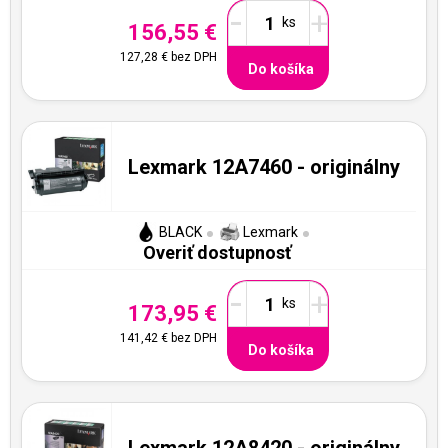
-
+
156,55 €
127,28 €
bez DPH
Do košíka
Lexmark 12A7460 - originálny
BLACK
Lexmark
Overiť dostupnosť
-
+
173,95 €
141,42 €
bez DPH
Do košíka
Lexmark 12A8420 - originálny